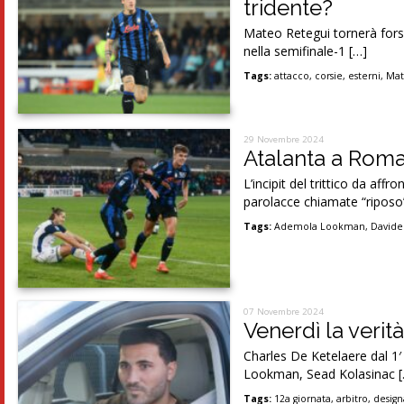
tridente?
Mateo Retegui tornerà fors
nella semifinale-1 […]
Tags:
attacco
,
corsie
,
esterni
,
Mat
29 Novembre 2024
Atalanta a Roma
L’incipit del trittico da af
parolacce chiamate “riposo
Tags:
Ademola Lookman
,
Davide
07 Novembre 2024
Venerdì la verit
Charles De Ketelaere dal 1′
Lookman, Sead Kolasinac 
Tags:
12a giornata
,
arbitro
,
desig