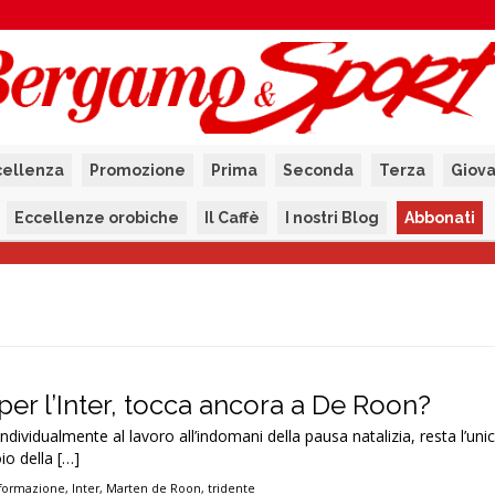
cellenza
Promozione
Prima
Seconda
Terza
Giova
Eccellenze orobiche
Il Caffè
I nostri Blog
Abbonati
o per l’Inter, tocca ancora a De Roon?
individualmente al lavoro all’indomani della pausa natalizia, resta l’un
oio della […]
formazione
,
Inter
,
Marten de Roon
,
tridente