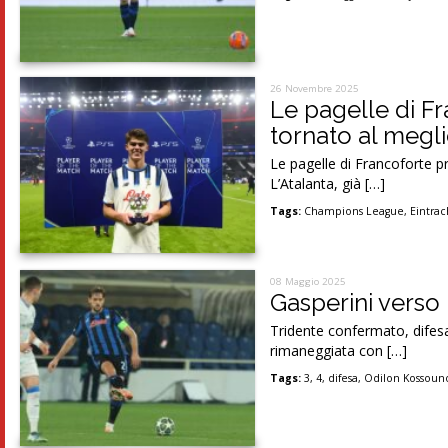
26 Novembre 2025
Le pagelle di Fr
tornato al megl
Le pagelle di Francoforte p
L’Atalanta, già […]
Tags:
Champions League
,
Eintrac
08 Maggio 2025
Gasperini verso 
Tridente confermato, difesa
rimaneggiata con […]
Tags:
3
,
4
,
difesa
,
Odilon Kossoun