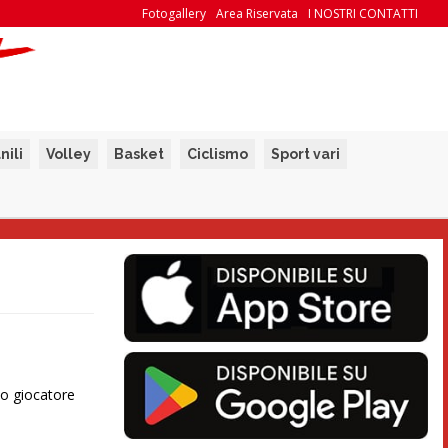
Fotogallery
Area Riservata
I NOSTRI CONTATTI
nili
Volley
Basket
Ciclismo
Sport vari
ico giocatore