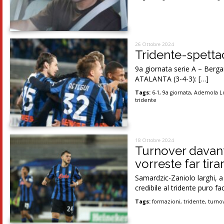
26 Ottobre 2024
Tridente-spettac
9a giornata serie A – Berg
ATALANTA (3-4-3): […]
Tags:
6-1
,
9a giornata
,
Ademola 
tridente
18 Ottobre 2024
Turnover davanti
vorreste far ti
Samardzic-Zaniolo larghi, a 
credibile al tridente puro fa
Tags:
formazioni
,
tridente
,
turno