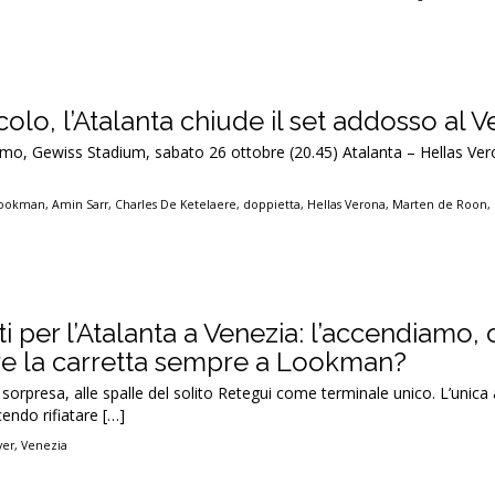
olo, l’Atalanta chiude il set addosso al 
amo, Gewiss Stadium, sabato 26 ottobre (20.45) Atalanta – Hellas Ver
Lookman
,
Amin Sarr
,
Charles De Ketelaere
,
doppietta
,
Hellas Verona
,
Marten de Roon
,
 per l’Atalanta a Venezia: l’accendiamo, 
rare la carretta sempre a Lookman?
sorpresa, alle spalle del solito Retegui come terminale unico. L’unica 
cendo rifiatare […]
ver
,
Venezia