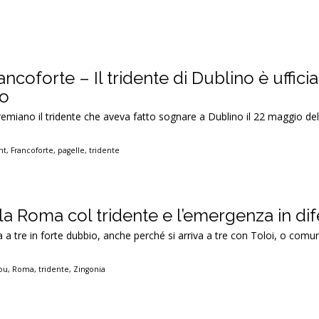
ancoforte – Il tridente di Dublino è uffic
io
remiano il tridente che aveva fatto sognare a Dublino il 22 maggio del
ht
,
Francoforte
,
pagelle
,
tridente
la Roma col tridente e l’emergenza in di
 a tre in forte dubbio, anche perché si arriva a tre con Toloi, o com
ou
,
Roma
,
tridente
,
Zingonia