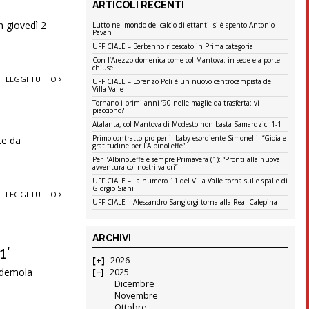
ARTICOLI RECENTI
h giovedì 2
Lutto nel mondo del calcio dilettanti: si è spento Antonio
Pavan
UFFICIALE – Berbenno ripescato in Prima categoria
Con l’Arezzo domenica come col Mantova: in sede e a porte
chiuse
LEGGI TUTTO
UFFICIALE – Lorenzo Poli è un nuovo centrocampista del
Villa Valle
Tornano i primi anni ’90 nelle maglie da trasferta: vi
piacciono?
Atalanta, col Mantova di Modesto non basta Samardzic: 1-1
Primo contratto pro per il baby esordiente Simonelli: “Gioia e
te da
gratitudine per l’AlbinoLeffe”
Per l’AlbinoLeffe è sempre Primavera (1): “Pronti alla nuova
avventura coi nostri valori”
UFFICIALE – La numero 11 del Villa Valle torna sulle spalle di
Giorgio Siani
LEGGI TUTTO
UFFICIALE – Alessandro Sangiorgi torna alla Real Calepina
ARCHIVI
1′
2026
 Ademola
2025
Dicembre
Novembre
Ottobre