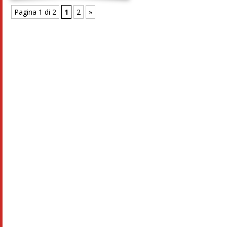
Pagina 1 di 2
1
2
»