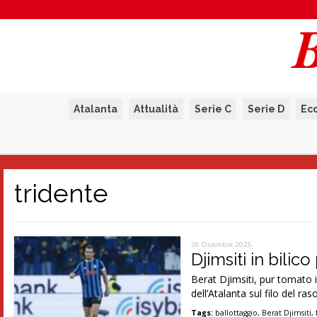
Atalanta
Attualità
Serie C
Serie D
Ec
tridente
26 Dicembre 2025
Djimsiti in bilic
Berat Djimsiti, pur tornato 
dell’Atalanta sul filo del ras
Tags:
ballottaggio
,
Berat Djimsiti
,