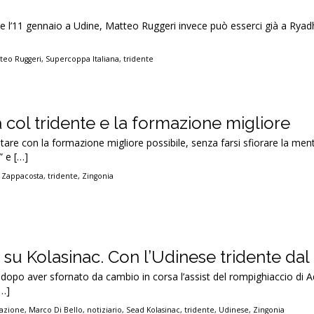
e l’11 gennaio a Udine, Matteo Ruggeri invece può esserci già a Ryad
teo Ruggeri
,
Supercoppa Italiana
,
tridente
 col tridente e la formazione migliore
frontare con la formazione migliore possibile, senza farsi sfiorare la men
” e […]
 Zappacosta
,
tridente
,
Zingonia
à su Kolasinac. Con l’Udinese tridente dal 
 dopo aver sfornato da cambio in corsa l’assist del rompighiaccio di
[…]
nazione
,
Marco Di Bello
,
notiziario
,
Sead Kolasinac
,
tridente
,
Udinese
,
Zingonia