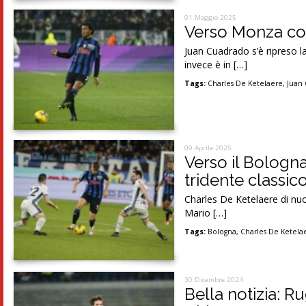
01 Maggio 2025
Verso Monza con
Juan Cuadrado s’è ripreso l
invece è in […]
Tags:
Charles De Ketelaere
,
Juan
09 Aprile 2025
Verso il Bologna
tridente classic
Charles De Ketelaere di nuo
Mario […]
Tags:
Bologna
,
Charles De Ketela
30 Dicembre 2024
Bella notizia: R