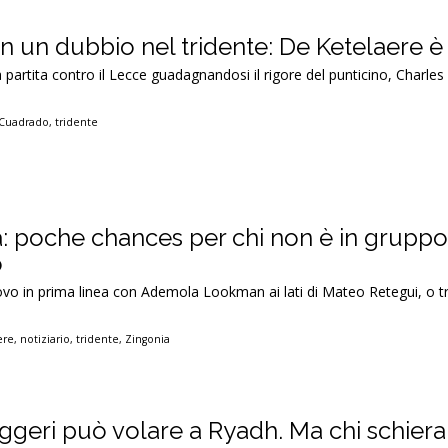
 un dubbio nel tridente: De Ketelaere è
a partita contro il Lecce guadagnandosi il rigore del punticino, Charle
 Cuadrado
,
tridente
: poche chances per chi non è in gruppo,
o
vo in prima linea con Ademola Lookman ai lati di Mateo Retegui, o tr
ere
,
notiziario
,
tridente
,
Zingonia
uggeri può volare a Ryadh. Ma chi schiera