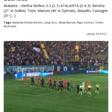
Atalanta – Hertha Berlino 3-2 (2-1) ATALANTA (3-4-3): Berisha
(21′ st Gollini); Toloi, Mancini (40′ st Djimsiti), Masiello; Castagne
(31′ […]
Tags:
Atalanta-Hertha Berlino
,
Josip Ilicic
,
Musa Barrow
,
Papu Gomez
,
Trofeo
Bortolotti
LEGGI TUTTO