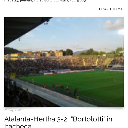
Hradecky
,
portiere
,
Trofeo Bortolotti
,
vigilia
,
Young Boys
LEGGI TUTTO
21 Luglio 2018
Atalanta-Hertha 3-2, “Bortolotti” in
bacheca