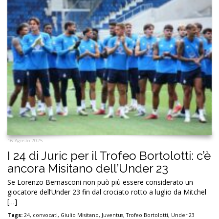
16 Agosto 2025
I 24 di Juric per il Trofeo Bortolotti: c’è
ancora Misitano dell’Under 23
Se Lorenzo Bernasconi non può più essere considerato un
giocatore dell’Under 23 fin dal crociato rotto a luglio da Mitchel
[…]
Tags:
24
,
convocati
,
Giulio Misitano
,
Juventus
,
Trofeo Bortolotti
,
Under 23