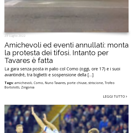
23 Luglio 2022
Amichevoli ed eventi annullati: monta
la protesta dei tifosi. Intanto per
Tavares è fatta
La gara senza posta in palio col Como (oggi, ore 17) e i suoi
avantindré, tra biglietti e sospensione della […]
Tags:
amichevoli
,
Como
,
Nuno Tavares
,
porte chiuse
,
striscione
,
Trofeo
Bortolotti
,
Zingonia
LEGGI TUTTO