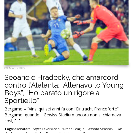
09 Marzo 2022
Seoane e Hradecky, che amarcord
contro l’Atalanta: “Allenavo lo Young
Boys”, “Ho parato un rigore a
Sportiello”
Bergamo – “Vinsi qui sei anni fa con l’Eintracht Francoforte“.
Bergamo, quando il Gewiss Stadium ancora non si chiamava
così, […]
Tags:
allenatore
,
Bayer Leverkusen
,
Europa League
,
Gerardo Seoane
,
Lukas