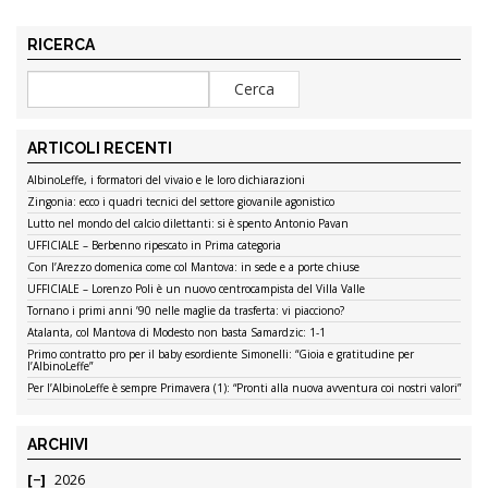
RICERCA
ARTICOLI RECENTI
AlbinoLeffe, i formatori del vivaio e le loro dichiarazioni
Zingonia: ecco i quadri tecnici del settore giovanile agonistico
Lutto nel mondo del calcio dilettanti: si è spento Antonio Pavan
UFFICIALE – Berbenno ripescato in Prima categoria
Con l’Arezzo domenica come col Mantova: in sede e a porte chiuse
UFFICIALE – Lorenzo Poli è un nuovo centrocampista del Villa Valle
Tornano i primi anni ’90 nelle maglie da trasferta: vi piacciono?
Atalanta, col Mantova di Modesto non basta Samardzic: 1-1
Primo contratto pro per il baby esordiente Simonelli: “Gioia e gratitudine per
l’AlbinoLeffe”
Per l’AlbinoLeffe è sempre Primavera (1): “Pronti alla nuova avventura coi nostri valori”
ARCHIVI
2026