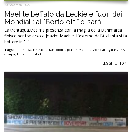
30 Novembre 2022
Maehle beffato da Leckie e fuori dai
Mondiali: al “Bortolotti” ci sarà
La trentaquattresima presenza con la maglia della Danimarca
finisce per traverso a Joakim Maehle. L’esterno dell’Atalanta si fa
battere in […]
Tags:
Danimarca
,
Eintracht Francoforte
,
Joakim Maehle
,
Mondiali
,
Qatar 2022
,
sciarpa
,
Trofeo Bortolotti
LEGGI TUTTO