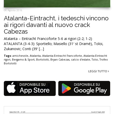
06 Agosto 2016
Atalanta-Eintracht, i tedeschi vincono
ai rigori davanti al nuovo crack
Cabezas
Atalanta – Eintracht Francoforte 5-6 ai rigori (2-2; 1-2)
ATALANTA (3-4-3): Sportiello; Masiello (31′ st Dramé), Toloi,
Zukanovic; Conti (39′ […]
Tags:
amichevole
,
Atalanta
,
Atalanta-Eintracht Francoforte
,
Atalanta-Eintracht
rigori
,
Bergamo & Sport
,
Bortolotti
,
Bryan Cabezas
,
calcio d'estate
,
Toloi
,
Trofeo
Bortolotti
LEGGI TUTTO