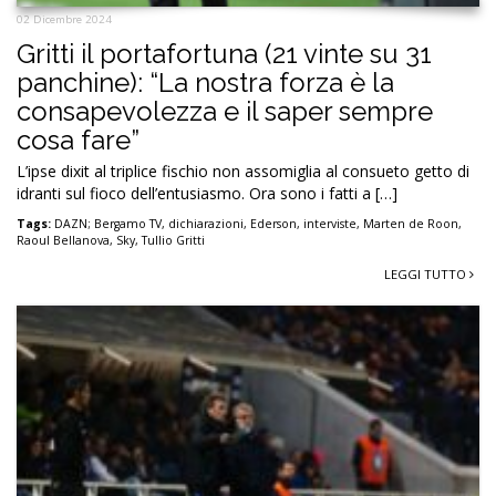
02 Dicembre 2024
Gritti il portafortuna (21 vinte su 31
panchine): “La nostra forza è la
consapevolezza e il saper sempre
cosa fare”
L’ipse dixit al triplice fischio non assomiglia al consueto getto di
idranti sul fioco dell’entusiasmo. Ora sono i fatti a […]
Tags:
DAZN; Bergamo TV
,
dichiarazioni
,
Ederson
,
interviste
,
Marten de Roon
,
Raoul Bellanova
,
Sky
,
Tullio Gritti
LEGGI TUTTO