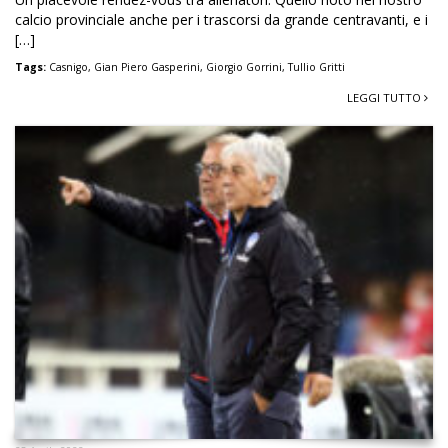
calcio provinciale anche per i trascorsi da grande centravanti, e i
[…]
Tags:
Casnigo
,
Gian Piero Gasperini
,
Giorgio Gorrini
,
Tullio Gritti
LEGGI TUTTO