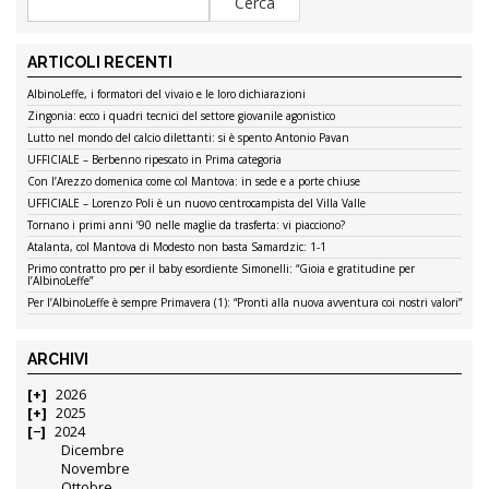
ARTICOLI RECENTI
AlbinoLeffe, i formatori del vivaio e le loro dichiarazioni
Zingonia: ecco i quadri tecnici del settore giovanile agonistico
Lutto nel mondo del calcio dilettanti: si è spento Antonio Pavan
UFFICIALE – Berbenno ripescato in Prima categoria
Con l’Arezzo domenica come col Mantova: in sede e a porte chiuse
UFFICIALE – Lorenzo Poli è un nuovo centrocampista del Villa Valle
Tornano i primi anni ’90 nelle maglie da trasferta: vi piacciono?
Atalanta, col Mantova di Modesto non basta Samardzic: 1-1
Primo contratto pro per il baby esordiente Simonelli: “Gioia e gratitudine per
l’AlbinoLeffe”
Per l’AlbinoLeffe è sempre Primavera (1): “Pronti alla nuova avventura coi nostri valori”
ARCHIVI
2026
2025
2024
Dicembre
Novembre
Ottobre