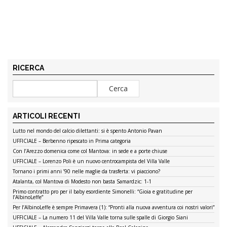
RICERCA
ARTICOLI RECENTI
Lutto nel mondo del calcio dilettanti: si è spento Antonio Pavan
UFFICIALE – Berbenno ripescato in Prima categoria
Con l’Arezzo domenica come col Mantova: in sede e a porte chiuse
UFFICIALE – Lorenzo Poli è un nuovo centrocampista del Villa Valle
Tornano i primi anni ’90 nelle maglie da trasferta: vi piacciono?
Atalanta, col Mantova di Modesto non basta Samardzic: 1-1
Primo contratto pro per il baby esordiente Simonelli: “Gioia e gratitudine per
l’AlbinoLeffe”
Per l’AlbinoLeffe è sempre Primavera (1): “Pronti alla nuova avventura coi nostri valori”
UFFICIALE – La numero 11 del Villa Valle torna sulle spalle di Giorgio Siani