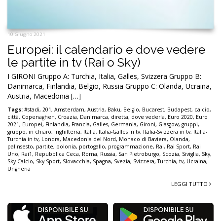
10 Giugno 2021
Europei: il calendario e dove vedere
le partite in tv (Rai o Sky)
I GIRONI Gruppo A: Turchia, Italia, Galles, Svizzera Gruppo B:
Danimarca, Finlandia, Belgio, Russia Gruppo C: Olanda, Ucraina,
Austria, Macedonia […]
Tags:
#stadi
,
201
,
Amsterdam
,
Austria
,
Baku
,
Belgio
,
Bucarest
,
Budapest
,
calcio
,
città
,
Copenaghen
,
Croazia
,
Danimarca
,
diretta
,
dove vederla
,
Euro 2020
,
Euro
2021
,
Europei
,
Finlandia
,
Francia
,
Galles
,
Germania
,
Gironi
,
Glasgow
,
gruppi
,
gruppo
,
in chiaro
,
Inghilterra
,
Italia
,
Italia-Galles in tv
,
Italia-Svizzera in tv
,
Italia-
Turchia in tv
,
Londra
,
Macedonia del Nord
,
Monaco di Baviera
,
Olanda
,
palinsesto
,
partite
,
polonia
,
portogallo
,
programmazione
,
Rai
,
Rai Sport
,
Rai
Uno
,
Rai1
,
Repubblica Ceca
,
Roma
,
Russia
,
San Pietroburgo
,
Scozia
,
Siviglia
,
Sky
,
Sky Calcio
,
Sky Sport
,
Slovacchia
,
Spagna
,
Svezia
,
Svizzera
,
Turchia
,
tv
,
Ucraina
,
Ungheria
LEGGI TUTTO