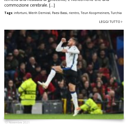
commozione cerebrale. […]
Tags:
infortuni
,
Merih Demiral
,
Paesi Bassi
,
rientro
,
Teun Koopmeiners
,
Turchia
LEGGI TUTTO
13 Novembre 2021