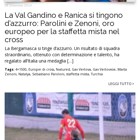
08 Dicembre 2024
La Val Gandino e Ranica si tingono
d’azzurro: Parolini e Zenoni, oro
europeo per la staffetta mista nel
cross
La Bergamasca si tinge d’azzurro. Un risultato di squadra
straordinario, ottenuto con determinazione e talento, ha
regalato all’Italia una medaglia […]
Tags:
4×1500
,
Europei di cross
,
featured
,
Gav Vertova
,
Gav Vertovese
,
Marta
Zenoni
,
Natalya
,
Sebastiano Paroloni
,
staffetta mista
,
Turchia
LEGGI TUTTO