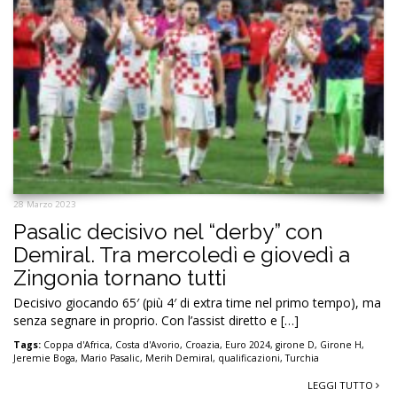
28 Marzo 2023
Pasalic decisivo nel “derby” con
Demiral. Tra mercoledì e giovedì a
Zingonia tornano tutti
Decisivo giocando 65′ (più 4′ di extra time nel primo tempo), ma
senza segnare in proprio. Con l’assist diretto e […]
Tags:
Coppa d'Africa
,
Costa d'Avorio
,
Croazia
,
Euro 2024
,
girone D
,
Girone H
,
Jeremie Boga
,
Mario Pasalic
,
Merih Demiral
,
qualificazioni
,
Turchia
LEGGI TUTTO