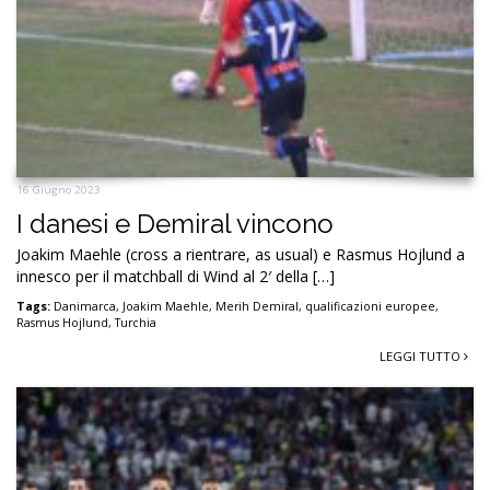
16 Giugno 2023
I danesi e Demiral vincono
Joakim Maehle (cross a rientrare, as usual) e Rasmus Hojlund a
innesco per il matchball di Wind al 2′ della […]
Tags:
Danimarca
,
Joakim Maehle
,
Merih Demiral
,
qualificazioni europee
,
Rasmus Hojlund
,
Turchia
LEGGI TUTTO