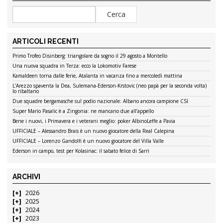
ARTICOLI RECENTI
Primo Trofeo Disinberg: triangolare da sogno il 29 agosto a Montello
Una nuova squadra in Terza: ecco la Lokomotiv Farese
Kamaldeen torna dalle ferie, Atalanta in vacanza fino a mercoledì mattina
L’Arezzo spaventa la Dea, Sulemana-Ederson-Krstovic (neo papà per la seconda volta)
lo ribaltano
Due squadre bergamasche sul podio nazionale: Albano ancora campione CSI
Super Mario Pasalic è a Zingonia: ne mancano due all’appello
Bene i nuovi, i Primavera e i veterani meglio: poker AlbinoLeffe a Pavia
UFFICIALE – Alessandro Brais è un nuovo giocatore della Real Calepina
UFFICIALE – Lorenzo Gandolfi è un nuovo giocatore del Villa Valle
Ederson in campo, test per Kolasinac: il sabato felice di Sarri
ARCHIVI
2026
2025
2024
2023