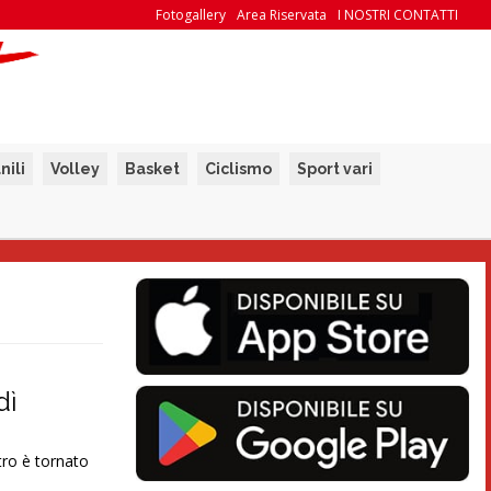
Fotogallery
Area Riservata
I NOSTRI CONTATTI
nili
Volley
Basket
Ciclismo
Sport vari
dì
tro è tornato