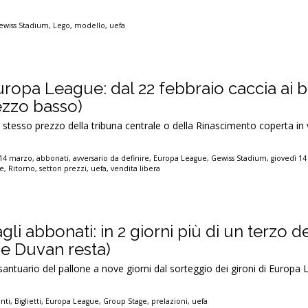
ewiss Stadium
,
Lego
,
modello
,
uefa
uropa League: dal 22 febbraio caccia ai bi
ezzo basso)
o stesso prezzo della tribuna centrale o della Rinascimento coperta in v
-14 marzo
,
abbonati
,
avversario da definire
,
Europa League
,
Gewiss Stadium
,
giovedì 1
ne
,
Ritorno
,
settori prezzi
,
uefa
,
vendita libera
gli abbonati: in 2 giorni più di un terzo d
(e Duvan resta)
 santuario del pallone a nove giorni dal sorteggio dei gironi di Europa
nti
,
Biglietti
,
Europa League
,
Group Stage
,
prelazioni
,
uefa