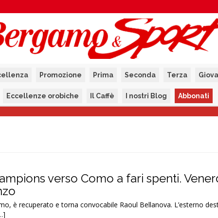
cellenza
Promozione
Prima
Seconda
Terza
Giova
Eccellenze orobiche
Il Caffè
I nostri Blog
Abbonati
hampions verso Como a fari spenti. Vener
nzo
 Como, è recuperato e torna convocabile Raoul Bellanova. L’esterno des
…]