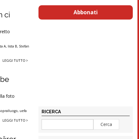
Abbonati
 ci
 retto
sta A
,
lista B
,
Stefan
LEGGI TUTTO
ibe
lla foto
sopralluogo
,
uefa
RICERCA
LEGGI TUTTO