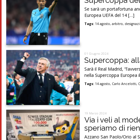
Supercoppa del 
Se sarà un portafortuna anc
Europea UEFA del 14 […]
Tags:
14 agosto
,
arbitro
,
designaz
01 Giugno 2024
Supercoppa: alla
Sarà il Real Madrid, “l’avve
nella Supercoppa Europea i
Tags:
14 agosto
,
Carlo Ancelotti
,
19 Marzo 2024
Via i veli al mod
speriamo di rie
Azzano San Paolo/Orio al Ser