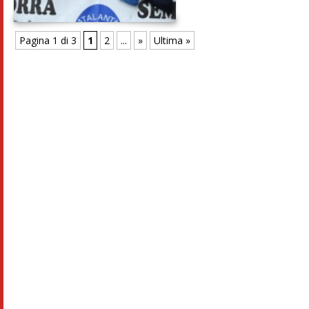
Pagina 1 di 3
1
2
...
»
Ultima »