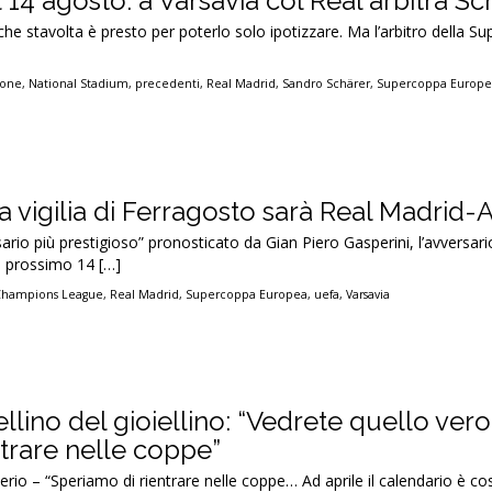
14 agosto: a Varsavia col Real arbitra Sc
he stavolta è presto per poterlo solo ipotizzare. Ma l’arbitro della S
ione
,
National Stadium
,
precedenti
,
Real Madrid
,
Sandro Schärer
,
Supercoppa Europ
 vigilia di Ferragosto sarà Real Madrid-A
rsario più prestigioso” pronosticato da Gian Piero Gasperini, l’avversari
l prossimo 14 […]
Champions League
,
Real Madrid
,
Supercoppa Europea
,
uefa
,
Varsavia
ellino del gioiellino: “Vedrete quello vero
ntrare nelle coppe”
io – “Speriamo di rientrare nelle coppe… Ad aprile il calendario è cos