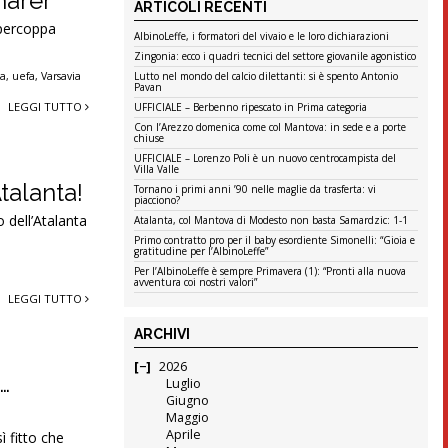
härer
ARTICOLI RECENTI
upercoppa
AlbinoLeffe, i formatori del vivaio e le loro dichiarazioni
Zingonia: ecco i quadri tecnici del settore giovanile agonistico
Lutto nel mondo del calcio dilettanti: si è spento Antonio
ea
,
uefa
,
Varsavia
Pavan
LEGGI TUTTO
UFFICIALE – Berbenno ripescato in Prima categoria
Con l’Arezzo domenica come col Mantova: in sede e a porte
chiuse
UFFICIALE – Lorenzo Poli è un nuovo centrocampista del
Villa Valle
talanta!
Tornano i primi anni ’90 nelle maglie da trasferta: vi
piacciono?
o dell’Atalanta
Atalanta, col Mantova di Modesto non basta Samardzic: 1-1
Primo contratto pro per il baby esordiente Simonelli: “Gioia e
gratitudine per l’AlbinoLeffe”
Per l’AlbinoLeffe è sempre Primavera (1): “Pronti alla nuova
avventura coi nostri valori”
LEGGI TUTTO
ARCHIVI
2026
…
Luglio
Giugno
Maggio
Aprile
ì fitto che