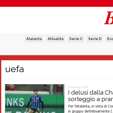
Atalanta
Attualità
Serie C
Serie D
Ec
uefa
29 Gennaio 2026
I delusi dalla C
sorteggio a pra
Per l’Atalanta, in vista di
in gruppo definitivamente [