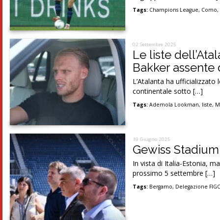
Tags:
Champions League
,
Como
02 Settembre 2025
Le liste dell’At
Bakker assente 
L’Atalanta ha ufficializzato
continentale sotto […]
Tags:
Ademola Lookman
,
liste
,
M
19 Giugno 2025
Gewiss Stadium,
In vista di Italia-Estonia, 
prossimo 5 settembre […]
Tags:
Bergamo
,
Delegazione FIG