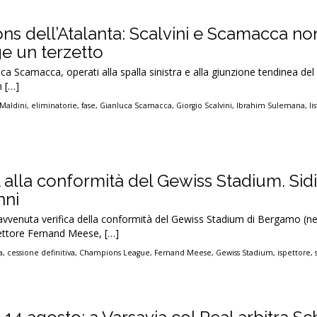
ns dell’Atalanta: Scalvini e Scamacca non
ge un terzetto
ca Scamacca, operati alla spalla sinistra e alla giunzione tendinea del
m […]
 Maldini
,
eliminatorie
,
fase
,
Gianluca Scamacca
,
Giorgio Scalvini
,
Ibrahim Sulemana
,
li
 alla conformità del Gewiss Stadium. Sid
nni
avvenuta verifica della conformità del Gewiss Stadium di Bergamo (ne
spettore Fernand Meese, […]
a
,
cessione definitiva
,
Champions League
,
Fernand Meese
,
Gewiss Stadium
,
ispettore
,