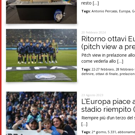
resto […]
Tags:
Antonio Percassi
,
Europa
,
G
20 Febbraio 2024
Ritorno ottavi E
(pitch view a pr
Pitch view in prelazione all
come vederla allo […]
Tags:
22-27 febbraio
,
28 febbraio
definire
,
ottavi di finale
,
prelazio
23 Agosto 2023
L’Europa piace a
stadio riempito 
Riempire più d’un terzo del
[…]
Tags:
2° giorno
,
5.331
,
abboname