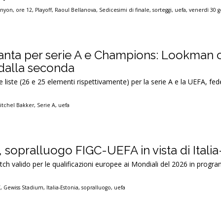
,
nyon
,
ore 12
,
Playoff
,
Raoul Bellanova
,
Sedicesimi di finale
,
sorteggi
,
uefa
,
venerdì 30 
alanta per serie A e Champions: Lookman c
dalla seconda
 le liste (26 e 25 elementi rispettivamente) per la serie A e la UEFA, fe
itchel Bakker
,
Serie A
,
uefa
 sopralluogo FIGC-UEFA in vista di Italia
match valido per le qualificazioni europee ai Mondiali del 2026 in progr
C
,
Gewiss Stadium
,
Italia-Estonia
,
sopralluogo
,
uefa