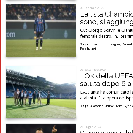
07 Febbraio 2025
La lista Champio
sono, si aggiun
Out Giorgio Scavini e Gianlu
femorale destro. In, Ibrahi
Tags:
Champions League
,
Daniel
Posch
,
uefa
03 Settembre 2024
L’OK della UEFA
saluta dopo 6 a
L’Atalanta ha comunicato l’
atalanta.it), a opera dell’i
Tags:
Alassane Sidibe
,
Arka Gydni
26 Luglio 2024