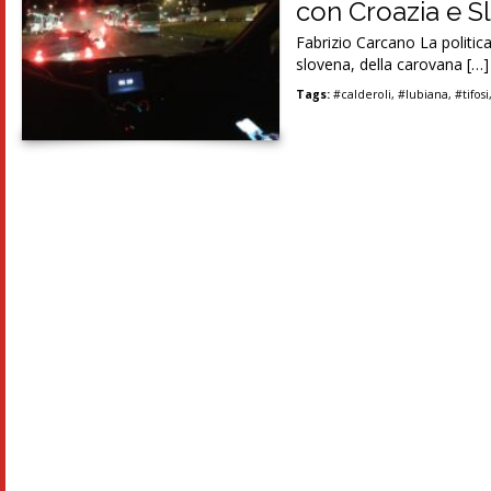
con Croazia e S
Fabrizio Carcano La politic
slovena, della carovana […]
Tags:
#calderoli
,
#lubiana
,
#tifosi