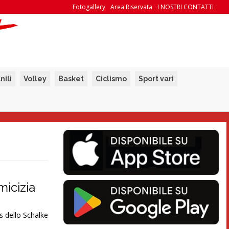
Fotogallery
Area Riservata
I NOSTRI CONTATTI
nili
Volley
Basket
Ciclismo
Sport vari
micizia
as dello Schalke