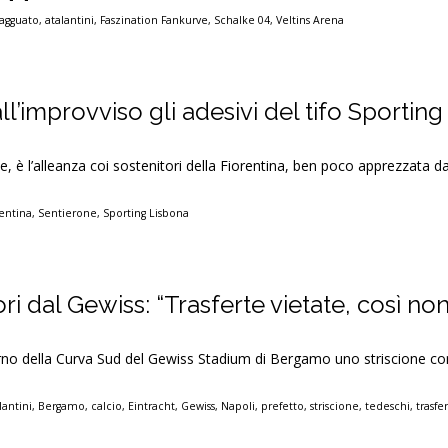
agguato
,
atalantini
,
Faszination Fankurve
,
Schalke 04
,
Veltins Arena
ll’improvviso gli adesivi del tifo Sporting
rse, è l’alleanza coi sostenitori della Fiorentina, ben poco apprezzata d
rentina
,
Sentierone
,
Sporting Lisbona
ori dal Gewiss: “Trasferte vietate, così no
no della Curva Sud del Gewiss Stadium di Bergamo uno striscione con
lantini
,
Bergamo
,
calcio
,
Eintracht
,
Gewiss
,
Napoli
,
prefetto
,
striscione
,
tedeschi
,
trasfe