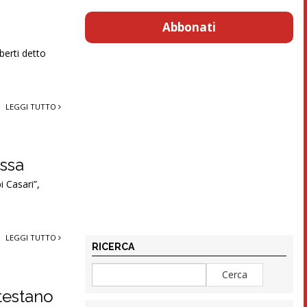
Abbonati
berti detto
LEGGI TUTTO
essa
i Casari”,
LEGGI TUTTO
RICERCA
otestano