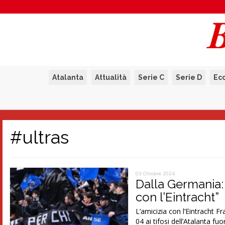
Atalanta
Attualità
Serie C
Serie D
Ec
#ultras
03 Ottobre 2024
Dalla Germania: 
con l’Eintracht”
L’amicizia con l’Eintracht F
04 ai tifosi dell’Atalanta fuo