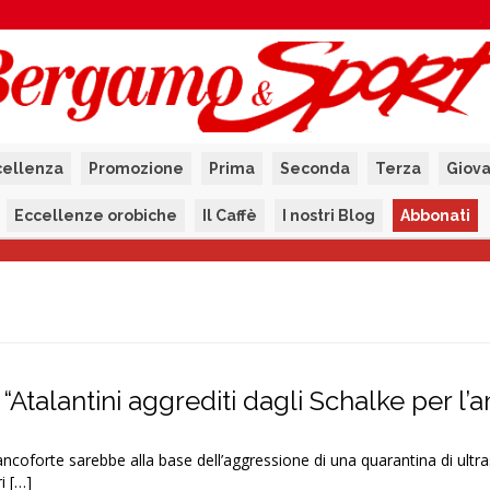
cellenza
Promozione
Prima
Seconda
Terza
Giova
Eccellenze orobiche
Il Caffè
I nostri Blog
Abbonati
“Atalantini aggrediti dagli Schalke per l’a
rancoforte sarebbe alla base dell’aggressione di una quarantina di ultr
ri […]