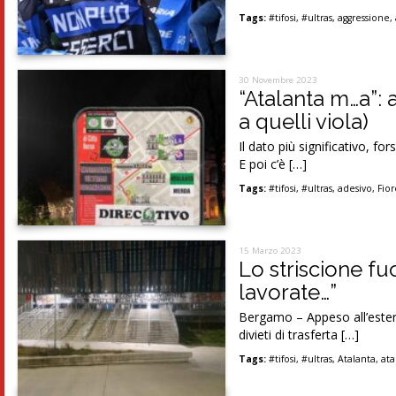
Tags:
#tifosi
,
#ultras
,
aggressione
,
30 Novembre 2023
“Atalanta m…a”: a
a quelli viola)
Il dato più significativo, fo
E poi c’è […]
Tags:
#tifosi
,
#ultras
,
adesivo
,
Fio
15 Marzo 2023
Lo striscione fu
lavorate…”
Bergamo – Appeso all’ester
divieti di trasferta […]
Tags:
#tifosi
,
#ultras
,
Atalanta
,
ata