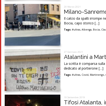
20 Marzo 2021
Milano-Sanremo: 
Il calcio da spalti irrompe
Bocia, capo storico […]
Tags:
#ultras
,
Albenga
,
Bocia
,
Cla
27 Gennaio 2021
Atalantini a Mar
La scritta è comparsa sulla f
dedicato al portierone […]
Tags:
#ultras
,
Covid
,
Martinengo
,
19 Settembre 2019
Tifosi Atalanta, 