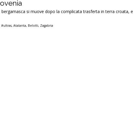
lovenia
a bergamasca si muove dopo la complicata trasferta in terra croata, e 
,
#ultras
,
Atalanta
,
Belotti
,
Zagabria