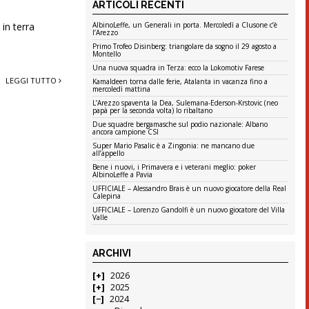
ARTICOLI RECENTI
in terra
AlbinoLeffe, un Generali in porta. Mercoledì a Clusone c’è
l’Arezzo
Primo Trofeo Disinberg: triangolare da sogno il 29 agosto a
Montello
Una nuova squadra in Terza: ecco la Lokomotiv Farese
LEGGI TUTTO
Kamaldeen torna dalle ferie, Atalanta in vacanza fino a
mercoledì mattina
L’Arezzo spaventa la Dea, Sulemana-Ederson-Krstovic (neo
papà per la seconda volta) lo ribaltano
Due squadre bergamasche sul podio nazionale: Albano
ancora campione CSI
Super Mario Pasalic è a Zingonia: ne mancano due
all’appello
Bene i nuovi, i Primavera e i veterani meglio: poker
AlbinoLeffe a Pavia
UFFICIALE – Alessandro Brais è un nuovo giocatore della Real
Calepina
UFFICIALE – Lorenzo Gandolfi è un nuovo giocatore del Villa
Valle
ARCHIVI
2026
2025
2024