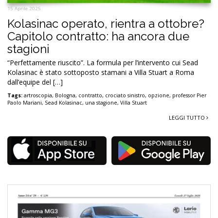
15 Aprile 2025
Kolasinac operato, rientra a ottobre?
Capitolo contratto: ha ancora due
stagioni
“Perfettamente riuscito”. La formula per l’intervento cui Sead
Kolasinac è stato sottoposto stamani a Villa Stuart a Roma
dall’equipe del […]
Tags:
artroscopia
,
Bologna
,
contratto
,
crociato sinistro
,
opzione
,
professor Pier
Paolo Mariani
,
Sead Kolasinac
,
una stagione
,
Villa Stuart
LEGGI TUTTO