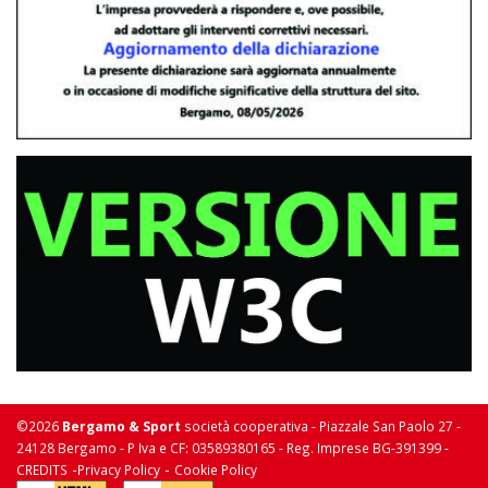
©2026
Bergamo & Sport
società cooperativa - Piazzale San Paolo 27 -
24128 Bergamo - P Iva e CF: 03589380165 - Reg. Imprese BG-391399 -
-
-
CREDITS
Privacy Policy
Cookie Policy