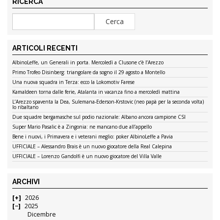
RICERCA
ARTICOLI RECENTI
AlbinoLeffe, un Generali in porta. Mercoledì a Clusone c’è l’Arezzo
Primo Trofeo Disinberg: triangolare da sogno il 29 agosto a Montello
Una nuova squadra in Terza: ecco la Lokomotiv Farese
Kamaldeen torna dalle ferie, Atalanta in vacanza fino a mercoledì mattina
L’Arezzo spaventa la Dea, Sulemana-Ederson-Krstovic (neo papà per la seconda volta)
lo ribaltano
Due squadre bergamasche sul podio nazionale: Albano ancora campione CSI
Super Mario Pasalic è a Zingonia: ne mancano due all’appello
Bene i nuovi, i Primavera e i veterani meglio: poker AlbinoLeffe a Pavia
UFFICIALE – Alessandro Brais è un nuovo giocatore della Real Calepina
UFFICIALE – Lorenzo Gandolfi è un nuovo giocatore del Villa Valle
ARCHIVI
2026
2025
Dicembre