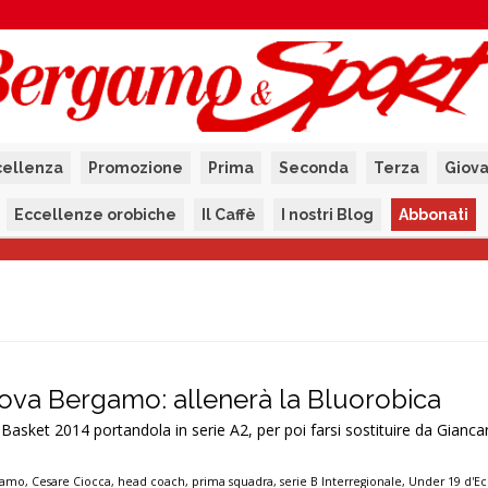
cellenza
Promozione
Prima
Seconda
Terza
Giova
Eccellenze orobiche
Il Caffè
I nostri Blog
Abbonati
rova Bergamo: allenerà la Bluorobica
asket 2014 portandola in serie A2, per poi farsi sostituire da Gianca
gamo
,
Cesare Ciocca
,
head coach
,
prima squadra
,
serie B Interregionale
,
Under 19 d'Ec