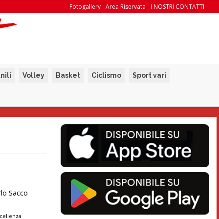
Fotogallery
Area Riservata
I NOSTRI CONTATTI
nili
Volley
Basket
Ciclismo
Sport vari
rlo Sacco
cellenza