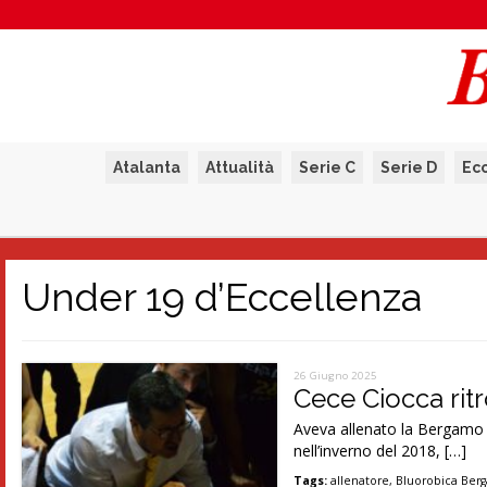
Atalanta
Attualità
Serie C
Serie D
Ec
Under 19 d’Eccellenza
26 Giugno 2025
Cece Ciocca rit
Aveva allenato la Bergamo B
nell’inverno del 2018, […]
Tags:
allenatore
,
Bluorobica Ber