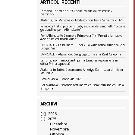
ARTICOLI RECENTI
Tornano i primi anni ’90 nelle maglie da trasferta: vi
piacciono?
Atalanta, col Mantova di Modesto non basta Samardzic: 1-1
Primo contratto pro per il baby esordiente Simonelli: “Gioia e
gratitudine per l’AlbinoLeffe”
Per l’AlbinoLeffe è sempre Primavera (1): “Pronti alla nuova
avventura coi nostri valori”
UFFICIALE – La numero 11 del Villa Valle torna sulle spalle di
Giorgio Siani
UFFICIALE – Alessandro Sangiorgi torna alla Real Calepina
La Torre, nomi importanti per la Juniores regionale (e in
ottica Prima squadra)
Atalanta in lutto: è scomparso Amerigo Sarri, papà di mister
Maurizio
Cosa ci lascia il Mondiale 2026
Col Mantova il secondo test mercoledì sera: tribuna chiusa a
Zingonia
ARCHIVI
2026
2025
Dicembre
Novembre
Ottobre