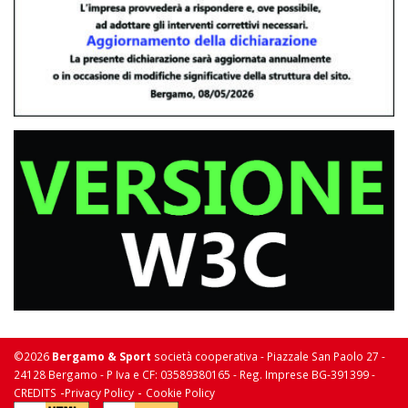
©2026
Bergamo & Sport
società cooperativa - Piazzale San Paolo 27 -
24128 Bergamo - P Iva e CF: 03589380165 - Reg. Imprese BG-391399 -
-
-
CREDITS
Privacy Policy
Cookie Policy