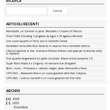
RICERCA
ARTICOLI RECENTI
AlbinoLeffe, un Generali in porta. Mercoledì a Clusone c’è l’Arezzo
Primo Trofeo Disinberg: triangolare da sogno il 29 agosto a Montello
Una nuova squadra in Terza: ecco la Lokomotiv Farese
Kamaldeen torna dalle ferie, Atalanta in vacanza fino a mercoledì mattina
L’Arezzo spaventa la Dea, Sulemana-Ederson-Krstovic (neo papà per la seconda volta)
lo ribaltano
Due squadre bergamasche sul podio nazionale: Albano ancora campione CSI
Super Mario Pasalic è a Zingonia: ne mancano due all’appello
Bene i nuovi, i Primavera e i veterani meglio: poker AlbinoLeffe a Pavia
UFFICIALE – Alessandro Brais è un nuovo giocatore della Real Calepina
UFFICIALE – Lorenzo Gandolfi è un nuovo giocatore del Villa Valle
ARCHIVI
2026
2025
Dicembre