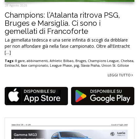
28 Agosto 2025
Champions: l’Atalanta ritrova PSG,
Bruges e Marsiglia. Ci sono i
gemellati di Francoforte
La gemellata tedesca e una serie infinita di scogli da dribblare
per non affondare già nella fase campionato. Oltre all’Eintracht
[…]
Tags:
8 gare
,
abbinamenti
,
Athletic Bilbao
,
Bruges
,
Champions League
,
Chelsea
,
Eintracht
,
fase campionato
,
League Phase
,
psg
,
Slavia Praha
,
Union St. Gilloise
LEGGI TUTTO