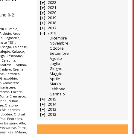
2022
2021
2020
runo 0-2
2019
2018
2017
lli Olimpia
,
2016
Ardesio
,
Ardor
Dicembre
co
,
Bagnatica
,
nate 1951
,
Novembre
Busnago
,
Calcense
,
Ottobre
alepio
,
Calusco
,
Settembre
igo
,
Cassinone
,
Agosto
,
Celadina
,
Luglio
vidatese
,
Cividino
,
Giugno
Credaro
,
Crema
Maggio
ine
,
Entratico
,
 Grassobbio
,
Aprile
e
,
Galbiatese
Marzo
erseriatese
,
Febbraio
iratese
,
Locate
,
Gennaio
Monte Cremasco
,
2015
enno
,
Nuova
2014
ne
,
Oratorio
2013
o Malpensata
,
2012
ndobbio
,
Ordival
,
Pba
,
Pedrocca
,
iva Bergamo Alta
,
Prezzatese
,
Prima
asal
,
Real Milano
,