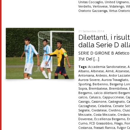
Unitas Coccaglio
,
United Urgnano
Verdello
,
Vertovese
,
Vidalengo
,
Vi
Oratorio Gazzaniga
,
Virtus Orator
21 Settembre 2014
Dilettanti, i ris
dalla Serie D al
SERIE D GIRONE B Atletico M
3’st Del […]
Tags:
Accademia Sandonatese
,
A
Albano
,
Albinese
,
Almè
,
Alzanese
Antoniana
,
Ardesio
,
Ardor Lazzat
Aurora Sovere
,
Aurora Travagliato
Sporting
,
Berbenno
,
Bergamp Lon
Sopra
,
Brembatese
,
Brembillese
,
Bergamo
,
calcio dilettanti Berga
calcio
,
Calusco
,
Cappuccinese
,
Ca
Casnigo
,
Cassinone
,
Castegnato
,
Ca
Cazzaghese
,
Celadina
,
Cenate Sot
Segrate
,
Cividatese
,
Cividino
,
Clus
Mezzate
,
Costa Mezzate
,
Credaro
Doverese
,
Eccellenza Bergamo
,
E
Curno
,
FCD Grassobbio
,
Filago
,
Fio
Costanza
,
Frassati Ranica
,
Fulgor C