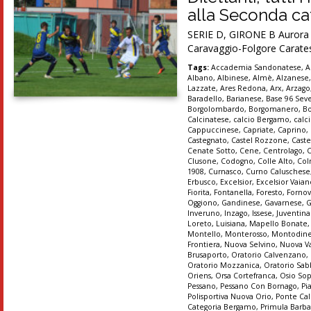
alla Seconda cat
SERIE D, GIRONE B Aurora Se
Caravaggio-Folgore Carates
Tags:
Accademia Sandonatese
,
A
Albano
,
Albinese
,
Almè
,
Alzanese
Lazzate
,
Ares Redona
,
Arx
,
Arzago
Baradello
,
Barianese
,
Base 96 Sev
Borgolombardo
,
Borgomanero
,
B
Calcinatese
,
calcio Bergamo
,
calc
Cappuccinese
,
Capriate
,
Caprino
,
Castegnato
,
Castel Rozzone
,
Caste
Cenate Sotto
,
Cene
,
Centrolago
,
Clusone
,
Codogno
,
Colle Alto
,
Col
1908
,
Curnasco
,
Curno Caluschese
Erbusco
,
Excelsior
,
Excelsior Vaia
Fiorita
,
Fontanella
,
Foresto
,
Forno
Oggiono
,
Gandinese
,
Gavarnese
,
G
Inveruno
,
Inzago
,
Issese
,
Juventin
Loreto
,
Luisiana
,
Mapello Bonate
Montello
,
Monterosso
,
Montodin
Frontiera
,
Nuova Selvino
,
Nuova Va
Brusaporto
,
Oratorio Calvenzano
,
Oratorio Mozzanica
,
Oratorio Sab
Oriens
,
Orsa Cortefranca
,
Osio So
Pessano
,
Pessano Con Bornago
,
Pi
Polisportiva Nuova Orio
,
Ponte Cal
Categoria Bergamo
,
Primula Barba