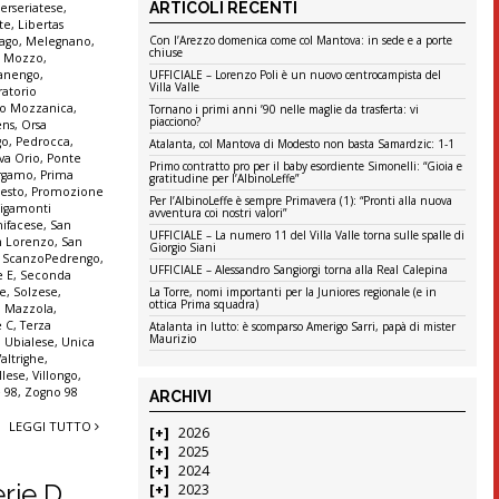
ARTICOLI RECENTI
terseriatese
,
te
,
Libertas
Con l’Arezzo domenica come col Mantova: in sede e a porte
ago
,
Melegnano
,
chiuse
,
Mozzo
,
anengo
,
UFFICIALE – Lorenzo Poli è un nuovo centrocampista del
Villa Valle
ratorio
io Mozzanica
,
Tornano i primi anni ’90 nelle maglie da trasferta: vi
piacciono?
ens
,
Orsa
go
,
Pedrocca
,
Atalanta, col Mantova di Modesto non basta Samardzic: 1-1
va Orio
,
Ponte
Primo contratto pro per il baby esordiente Simonelli: “Gioia e
ergamo
,
Prima
gratitudine per l’AlbinoLeffe”
Sesto
,
Promozione
Per l’AlbinoLeffe è sempre Primavera (1): “Pronti alla nuova
igamonti
avventura coi nostri valori”
ifacese
,
San
UFFICIALE – La numero 11 del Villa Valle torna sulle spalle di
n Lorenzo
,
San
Giorgio Siani
,
ScanzoPedrengo
,
UFFICIALE – Alessandro Sangiorgi torna alla Real Calepina
e E
,
Seconda
ne
,
Solzese
,
La Torre, nomi importanti per la Juniores regionale (e in
ottica Prima squadra)
o Mazzola
,
e C
,
Terza
Atalanta in lutto: è scomparso Amerigo Sarri, papà di mister
Maurizio
,
Ubialese
,
Unica
Valtrighe
,
llese
,
Villongo
,
 98
,
Zogno 98
ARCHIVI
LEGGI TUTTO
2026
2025
2024
erie D
2023