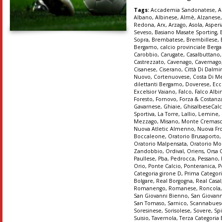
Tags:
Accademia Sandonatese
,
A
Albano
,
Albinese
,
Almè
,
Alzanese
Redona
,
Arx
,
Arzago
,
Asola
,
Asper
Seveso
,
Basiano Masate Sporting
,
Sopra
,
Brembatese
,
Brembillese
,
Bergamo
,
calcio provinciale Ber
Carobbio
,
Carugate
,
Casalbuttano
Castrezzato
,
Cavenago
,
Cavernago
Cisanese
,
Ciserano
,
Città Di Dalmi
Nuovo
,
Cortenuovese
,
Costa Di M
dilettanti Bergamo
,
Doverese
,
Ecc
Excelsior Vaiano
,
Falco
,
Falco Albi
Foresto
,
Fornovo
,
Forza & Costanz
Gavarnese
,
Ghiaie
,
GhisalbeseCalc
Sportiva
,
La Torre
,
Lallio
,
Lemine
,
Mezzago
,
Misano
,
Monte Cremas
Nuova Atletic Almenno
,
Nuova Fr
Boccaleone
,
Oratorio Brusaporto
Oratorio Malpensata
,
Oratorio Mo
Zandobbio
,
Ordival
,
Oriens
,
Orsa 
Paullese
,
Pba
,
Pedrocca
,
Pessano
,
Orio
,
Ponte Calcio
,
Ponteranica
,
P
Categoria girone D
,
Prima Categori
Bolgare
,
Real Borgogna
,
Real Casal
Romanengo
,
Romanese
,
Roncola
San Giovanni Bienno
,
San Giovann
San Tomaso
,
Sarnico
,
Scannabues
Soresinese
,
Sorisolese
,
Sovere
,
Sp
Suisio
,
Tavernola
,
Terza Categoria