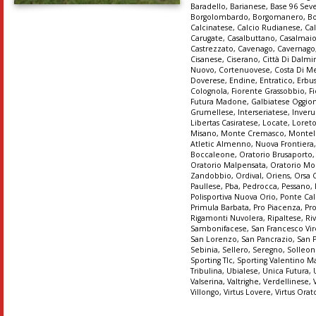
Baradello
,
Barianese
,
Base 96 Sev
Borgolombardo
,
Borgomanero
,
B
Calcinatese
,
Calcio Rudianese
,
Ca
Carugate
,
Casalbuttano
,
Casalmai
Castrezzato
,
Cavenago
,
Cavernago
Cisanese
,
Ciserano
,
Città Di Dalmi
Nuovo
,
Cortenuovese
,
Costa Di M
Doverese
,
Endine
,
Entratico
,
Erbu
Colognola
,
Fiorente Grassobbio
,
Fi
Futura Madone
,
Galbiatese Oggio
Grumellese
,
Interseriatese
,
Inver
Libertas Casiratese
,
Locate
,
Loret
Misano
,
Monte Cremasco
,
Montel
Atletic Almenno
,
Nuova Frontiera
Boccaleone
,
Oratorio Brusaporto
Oratorio Malpensata
,
Oratorio Mo
Zandobbio
,
Ordival
,
Oriens
,
Orsa 
Paullese
,
Pba
,
Pedrocca
,
Pessano
,
Polisportiva Nuova Orio
,
Ponte Cal
Primula Barbata
,
Pro Piacenza
,
Pr
Rigamonti Nuvolera
,
Ripaltese
,
Ri
Sambonifacese
,
San Francesco Vir
San Lorenzo
,
San Pancrazio
,
San 
Sebinia
,
Sellero
,
Seregno
,
Solleo
Sporting Tlc
,
Sporting Valentino M
Tribulina
,
Ubialese
,
Unica Futura
,
Valserina
,
Valtrighe
,
Verdellinese
,
Villongo
,
Virtus Lovere
,
Virtus Orat