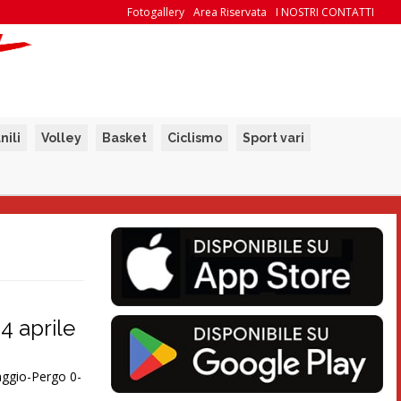
Fotogallery
Area Riservata
I NOSTRI CONTATTI
nili
Volley
Basket
Ciclismo
Sport vari
24 aprile
ggio-Pergo 0-