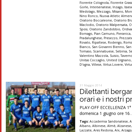
Fiorente Colognola
,
Fiorente Gras
Gorle
,
Interseriatese
,
Inzago
,
Isses
Medolago
,
Mezzago
,
Misano
,
Mon
Nino Ronco
,
Nuova Atletic Alme
Oratorio Boccaleone
,
Oratorio Br
Maclodio
,
Oratorio Malpensata
,
O
Sposi
,
Oratorio Zandobbio
,
Ordiva
Bornago
,
Pian Camuno
,
Pieranica
Pradalunghese
,
Presezzo
,
Prezzat
Rovato
,
Ripaltese
,
Rodengo
,
Roma
Bianco
,
San Giovanni Bienno
,
San
Tomaso
,
Scannabuese
,
Sebinia
,
S
Valentino Mazzola
,
Suisio
,
Tavern
Unitas Coccaglio
,
United Urgnano
D'ogna
,
Villese
,
Virtus Lovere
,
Virt
31 Maggio 2014
Dilettanti berg
orari e i nostri 
PLAY-OFF ECCELLENZA 1° tur
domenica 1 giugno ore 16. A
Tags:
Accademia Sandonatese
,
A
Albano
,
Albinese
,
Almè
,
Alzanese
Lazzate
,
Ares Redona
,
Arx
,
Arzago