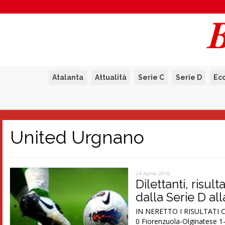
Atalanta
Attualità
Serie C
Serie D
Ec
United Urgnano
24 Aprile 2016
Dilettanti, risul
dalla Serie D al
IN NERETTO I RISULTATI C
0 Fiorenzuola-Olginatese 1-1