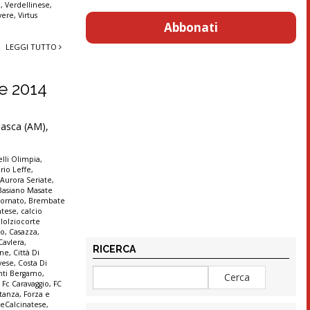
e
,
Verdellinese
,
vere
,
Virtus
Abbonati
LEGGI TUTTO
re 2014
 Casca (AM),
lli Olimpia
,
rio Leffe
,
,
Aurora Seriate
,
Basiano Masate
ornato
,
Brembate
atese
,
calcio
lolziocorte
co
,
Casazza
,
Cavlera
,
RICERCA
ine
,
Città Di
vese
,
Costa Di
anti Bergamo
,
,
Fc Caravaggio
,
FC
stanza
,
Forza e
seCalcinatese
,