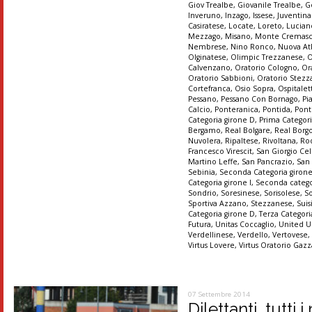
Giov Trealbe
,
Giovanile Trealbe
,
G
Inveruno
,
Inzago
,
Issese
,
Juventin
Casiratese
,
Locate
,
Loreto
,
Lucian
Mezzago
,
Misano
,
Monte Cremas
Nembrese
,
Nino Ronco
,
Nuova At
Olginatese
,
Olimpic Trezzanese
,
O
Calvenzano
,
Oratorio Cologno
,
Or
Oratorio Sabbioni
,
Oratorio Stez
Cortefranca
,
Osio Sopra
,
Ospitalet
Pessano
,
Pessano Con Bornago
,
Pi
Calcio
,
Ponteranica
,
Pontida
,
Pont
Categoria girone D
,
Prima Categori
Bergamo
,
Real Bolgare
,
Real Borg
Nuvolera
,
Ripaltese
,
Rivoltana
,
Ro
Francesco Virescit
,
San Giorgio Cel
Martino Leffe
,
San Pancrazio
,
San
Sebinia
,
Seconda Categoria giron
Categoria girone I
,
Seconda catego
Sondrio
,
Soresinese
,
Sorisolese
,
S
Sportiva Azzano
,
Stezzanese
,
Suis
Categoria girone D
,
Terza Categori
Futura
,
Unitas Coccaglio
,
United U
Verdellinese
,
Verdello
,
Vertovese
Virtus Lovere
,
Virtus Oratorio Gaz
07 Settembre 2014
Dilettanti, tutti