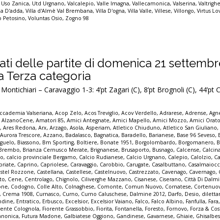
,
Uso Zanica
,
Utd Urgnano
,
Valcalepio
,
Valle Imagna
,
Vallecamonica
,
Valserina
,
Valtrigh
lla D'adda
,
Villa d'Almè Val Brembana
,
Villa D'ogna
,
Villa Valle
,
Villese
,
Villongo
,
Virtus Lo
io Petosino
,
Voluntas Osio
,
Zogno 98
ultati delle partite di domenica 21 settemb
la Terza categoria
ontichiari – Caravaggio 1-3: 4’pt Zagari (C), 8’pt Brognoli (C), 44’pt
ccademia Valseriana
,
Acop Zelo
,
Acos Treviglio
,
Acov Verdello
,
Adrarese
,
Adrense
,
Agne
,
AlzanoCene
,
Amatori 85
,
Amici Antegnate
,
Amici Mapello
,
Amici Mozzo
,
Amici Orato
e
,
Ares Redona
,
Arx
,
Arzago
,
Asola
,
Asperiam
,
Atletico Chiuduno
,
Atletico San Giuliano
,
Aurora Trescore
,
Azzano
,
Badalasco
,
Bagnatica
,
Baradello
,
Barianese
,
Base 96 Seveso
,
guelo
,
Biassono
,
Bm Sporting
,
Boltiere
,
Bonate 1951
,
Borgolombardo
,
Borgomanero
,
B
Brembo
,
Brianza Cernusco Merate
,
Brignanese
,
Brusaporto
,
Busnago
,
Calcense
,
Calcin
mo
,
calcio provinciale Bergamo
,
Calcio Rudianese
,
Calcio Urgnano
,
Calepio
,
Calolzio
,
Ca
priate
,
Caprino
,
Capriolese
,
Caravaggio
,
Carobbio
,
Carugate
,
Casalbuttano
,
Casalmaioc
stel Rozzone
,
Castellana
,
Castellese
,
Castelnuovo
,
Castrezzato
,
Cavenago
,
Cavernago
,
to
,
Cene
,
Centrolago
,
Chignolo
,
Ciliverghe Mazzano
,
Cisanese
,
Ciserano
,
Città Di Dalm
one
,
Codogno
,
Colle Alto
,
Colnaghese
,
Comonte
,
Comun Nuovo
,
Cornatese
,
Cortenuo
,
Crema 1908
,
Curnasco
,
Curno
,
Curno Caluschese
,
Dalmine 2012
,
Darfo
,
Desio
,
dilett
ndine
,
Entratico
,
Erbusco
,
Excelsior
,
Excelsior Vaiano
,
Falco
,
Falco Albino
,
Fanfulla
,
Fara
rente Colognola
,
Fiorente Grassobbio
,
Fiorita
,
Fontanella
,
Foresto
,
Fornovo
,
Forza & Co
anonica
,
Futura Madone
,
Galbiatese Oggiono
,
Gandinese
,
Gavarnese
,
Ghiaie
,
Ghisalbe