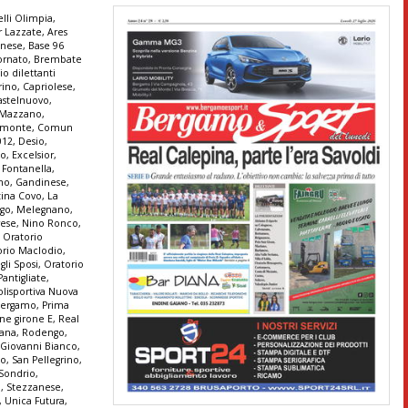
lli Olimpia
,
r Lazzate
,
Ares
anese
,
Base 96
ornato
,
Brembate
io dilettanti
rino
,
Capriolese
,
astelnuovo
,
e Mazzano
,
monte
,
Comun
012
,
Desio
,
co
,
Excelsior
,
,
Fontanella
,
ono
,
Gandinese
,
tina Covo
,
La
go
,
Melegnano
,
ese
,
Nino Ronco
,
,
Oratorio
orio Maclodio
,
gli Sposi
,
Oratorio
Pantigliate
,
olisportiva Nuova
 Bergamo
,
Prima
ne girone E
,
Real
tana
,
Rodengo
,
 Giovanni Bianco
,
no
,
San Pellegrino
,
Sondrio
,
a
,
Stezzanese
,
,
Unica Futura
,