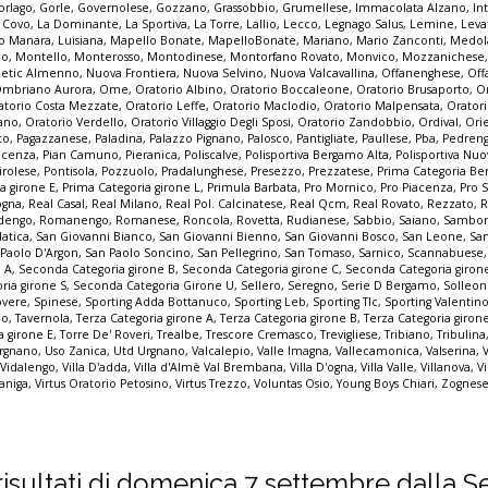
orlago
,
Gorle
,
Governolese
,
Gozzano
,
Grassobbio
,
Grumellese
,
Immacolata Alzano
,
In
a Covo
,
La Dominante
,
La Sportiva
,
La Torre
,
Lallio
,
Lecco
,
Legnago Salus
,
Lemine
,
Leva
o Manara
,
Luisiana
,
Mapello Bonate
,
MapelloBonate
,
Mariano
,
Mario Zanconti
,
Medol
co
,
Montello
,
Monterosso
,
Montodinese
,
Montorfano Rovato
,
Monvico
,
Mozzanichese
letic Almenno
,
Nuova Frontiera
,
Nuova Selvino
,
Nuova Valcavallina
,
Offanenghese
,
Off
mbriano Aurora
,
Ome
,
Oratorio Albino
,
Oratorio Boccaleone
,
Oratorio Brusaporto
,
O
atorio Costa Mezzate
,
Oratorio Leffe
,
Oratorio Maclodio
,
Oratorio Malpensata
,
Orator
zano
,
Oratorio Verdello
,
Oratorio Villaggio Degli Sposi
,
Oratorio Zandobbio
,
Ordival
,
Ori
to
,
Pagazzanese
,
Paladina
,
Palazzo Pignano
,
Palosco
,
Pantigliate
,
Paullese
,
Pba
,
Pedren
acenza
,
Pian Camuno
,
Pieranica
,
Poliscalve
,
Polisportiva Bergamo Alta
,
Polisportiva Nuo
irolese
,
Pontisola
,
Pozzuolo
,
Pradalunghese
,
Presezzo
,
Prezzatese
,
Prima Categoria B
a girone E
,
Prima Categoria girone L
,
Primula Barbata
,
Pro Mornico
,
Pro Piacenza
,
Pro 
ogna
,
Real Casal
,
Real Milano
,
Real Pol. Calcinatese
,
Real Qcm
,
Real Rovato
,
Rezzato
,
R
dengo
,
Romanengo
,
Romanese
,
Roncola
,
Rovetta
,
Rudianese
,
Sabbio
,
Saiano
,
Sambon
latica
,
San Giovanni Bianco
,
San Giovanni Bienno
,
San Giovanni Bosco
,
San Leone
,
Sa
 Paolo D'Argon
,
San Paolo Soncino
,
San Pellegrino
,
San Tomaso
,
Sarnico
,
Scannabuese
e A
,
Seconda Categoria girone B
,
Seconda Categoria girone C
,
Seconda Categoria giron
ria girone S
,
Seconda Categoria Girone U
,
Sellero
,
Seregno
,
Serie D Bergamo
,
Solleo
overe
,
Spinese
,
Sporting Adda Bottanuco
,
Sporting Leb
,
Sporting Tlc
,
Sporting Valentin
io
,
Tavernola
,
Terza Categoria girone A
,
Terza Categoria girone B
,
Terza Categoria giron
a girone E
,
Torre De' Roveri
,
Trealbe
,
Trescore Cremasco
,
Trevigliese
,
Tribiano
,
Tribulina
rgnano
,
Uso Zanica
,
Utd Urgnano
,
Valcalepio
,
Valle Imagna
,
Vallecamonica
,
Valserina
,
,
Vidalengo
,
Villa D'adda
,
Villa d'Almè Val Brembana
,
Villa D'ogna
,
Villa Valle
,
Villanova
,
Vi
zaniga
,
Virtus Oratorio Petosino
,
Virtus Trezzo
,
Voluntas Osio
,
Young Boys Chiari
,
Zognese
 i risultati di domenica 7 settembre dalla S