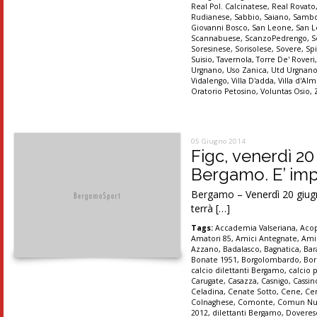
Real Pol. Calcinatese
,
Real Rovato
Rudianese
,
Sabbio
,
Saiano
,
Sambo
Giovanni Bosco
,
San Leone
,
San 
Scannabuese
,
ScanzoPedrengo
,
S
Soresinese
,
Sorisolese
,
Sovere
,
Sp
Suisio
,
Tavernola
,
Torre De' Roveri
Urgnano
,
Uso Zanica
,
Utd Urgnan
Vidalengo
,
Villa D'adda
,
Villa d'A
Oratorio Petosino
,
Voluntas Osio
,
05 Giugno 2014
Figc, venerdì 2
Bergamo. E’ impo
Bergamo – Venerdì 20 giugno
terrà […]
Tags:
Accademia Valseriana
,
Aco
Amatori 85
,
Amici Antegnate
,
Ami
Azzano
,
Badalasco
,
Bagnatica
,
Bar
Bonate 1951
,
Borgolombardo
,
Bor
calcio dilettanti Bergamo
,
calcio 
Carugate
,
Casazza
,
Casnigo
,
Cassi
Celadina
,
Cenate Sotto
,
Cene
,
Ce
Colnaghese
,
Comonte
,
Comun Nu
2012
,
dilettanti Bergamo
,
Doveres