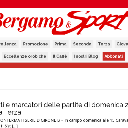
cellenza
Promozione
Prima
Seconda
Terza
Giova
Eccellenze orobiche
Il Caffè
I nostri Blog
Abbonati
tati e marcatori delle partite di domenica 
la Terza
ONFERMATI SERIE D GIRONE B – In campo domenica alle 15 Carava
: 6’st […]