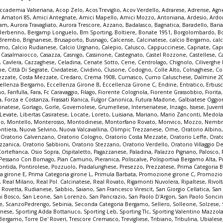
ccademia Valseriana
,
Acop Zelo
,
Acos Treviglio
,
Acov Verdello
,
Adrarese
,
Adrense
,
Agne
,
Amatori 85
,
Amici Antegnate
,
Amici Mapello
,
Amici Mozzo
,
Antoniana
,
Ardesio
,
Ardo
iam
,
Aurora Travagliato
,
Aurora Trescore
,
Azzano
,
Badalasco
,
Bagnatica
,
Baradello
,
Bari
Berbenno
,
Bergamp Longuelo
,
Bm Sporting
,
Boltiere
,
Bonate 1951
,
Borgolombardo
,
B
Brembo
,
Brignanese
,
Brusaporto
,
Busnago
,
Calcense
,
Calcinatese
,
calcio Bergamo
,
calc
gamo
,
Calcio Rudianese
,
Calcio Urgnano
,
Calepio
,
Calusco
,
Cappuccinese
,
Capriate
,
Cap
,
Casalmaiocco
,
Casazza
,
Casnigo
,
Cassinone
,
Castegnato
,
Castel Rozzone
,
Castellese
,
C
,
Cavlera
,
Cazzaghese
,
Celadina
,
Cenate Sotto
,
Cene
,
Centrolago
,
Chignolo
,
Cilivergh
ne
,
Città Di Segrate
,
Cividatese
,
Cividino
,
Clusone
,
Codogno
,
Colle Alto
,
Colnaghese
,
Co
ezzate
,
Costa Mezzate
,
Credaro
,
Crema 1908
,
Curnasco
,
Curno Caluschese
,
Dalmine 2
ellenza Bergamo
,
Eccellenza Girone B
,
Eccellenza Girone C
,
Endine
,
Entratico
,
Erbus
no
,
Fanfulla
,
Fara
,
Fc Caravaggio
,
Filago
,
Fiorente Colognola
,
Fiorente Grassobbio
,
Fiorita
a
,
Forza e Costanza
,
Frassati Ranica
,
Fulgor Canonica
,
Futura Madone
,
Galbiatese Oggi
inatese
,
Gorlago
,
Gorle
,
Governolese
,
Grumellese
,
Interseriatese
,
Inzago
,
Issese
,
Juven
Levate
,
Libertas Casiratese
,
Locate
,
Loreto
,
Luisiana
,
Mariano
,
Mario Zanconti
,
Medola
co
,
Montello
,
Monterosso
,
Montodinese
,
Montorfano Rovato
,
Monvico
,
Mozzo
,
Nembr
ontiera
,
Nuova Selvino
,
Nuova Valcavallina
,
Olimpic Trezzanese
,
Ome
,
Oratorio Albino
,
Oratorio Calvenzano
,
Oratorio Cologno
,
Oratorio Costa Mezzate
,
Oratorio Leffe
,
Orat
zzanica
,
Oratorio Sabbioni
,
Oratorio Stezzano
,
Oratorio Verdello
,
Oratorio Villaggio De
Cortefranca
,
Osio Sopra
,
Ospitaletto
,
Pagazzanese
,
Paladina
,
Palazzo Pignano
,
Palosco
,
Pessano Con Bornago
,
Pian Camuno
,
Pieranica
,
Poliscalve
,
Polisportiva Bergamo Alta
,
P
ontida
,
Pontirolese
,
Pozzuolo
,
Pradalunghese
,
Presezzo
,
Prezzatese
,
Prima Categoria
a girone E
,
Prima Categoria girone L
,
Primula Barbata
,
Promozione girone C
,
Promozio
,
Real Milano
,
Real Pol. Calcinatese
,
Real Rovato
,
Rigamonti Nuvolera
,
Ripaltese
,
Rivol
,
Rovetta
,
Rudianese
,
Sabbio
,
Saiano
,
San Francesco Virescit
,
San Giorgio Cellatica
,
San
i Bosco
,
San Leone
,
San Lorenzo
,
San Pancrazio
,
San Paolo D'Argon
,
San Paolo Sonci
e
,
ScanzoPedrengo
,
Sebinia
,
Seconda Categoria Bergamo
,
Sellero
,
Solleone
,
Solzese
,
inese
,
Sporting Adda Bottanuco
,
Sporting Leb
,
Sporting Tlc
,
Sporting Valentino Mazzol
 Bergamo
,
Torre De' Roveri
,
Trescore Cremasco
,
Trevigliese
,
Tribiano
,
Tribulina
,
Ubialese