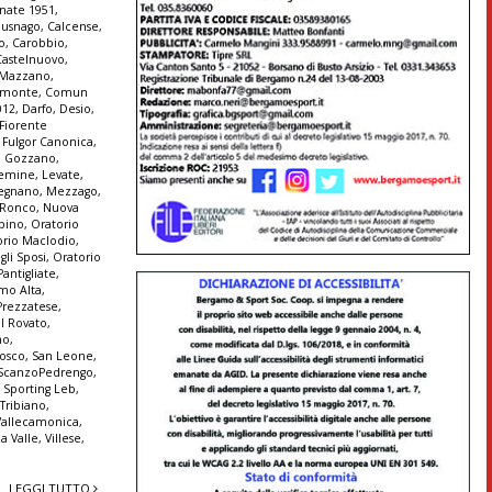
nate 1951
,
Busnago
,
Calcense
,
o
,
Carobbio
,
Castelnuovo
,
e Mazzano
,
monte
,
Comun
012
,
Darfo
,
Desio
,
Fiorente
,
Fulgor Canonica
,
,
Gozzano
,
emine
,
Levate
,
egnano
,
Mezzago
,
 Ronco
,
Nuova
lbino
,
Oratorio
orio Maclodio
,
gli Sposi
,
Oratorio
Pantigliate
,
amo Alta
,
Prezzatese
,
l Rovato
,
no
,
Bosco
,
San Leone
,
ScanzoPedrengo
,
,
Sporting Leb
,
,
Tribiano
,
Vallecamonica
,
la Valle
,
Villese
,
LEGGI TUTTO