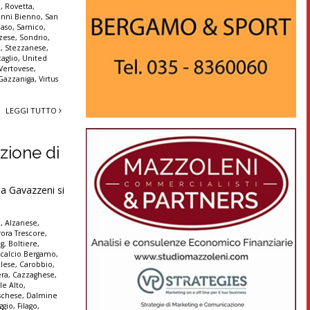
a
,
Rovetta
,
anni Bienno
,
San
aso
,
Sarnico
,
zese
,
Sondrio
,
a
,
Stezzanese
,
aglio
,
United
Vertovese
,
 Gazzaniga
,
Virtus
LEGGI TUTTO
zione di
ia Gavazzeni si
è
,
Alzanese
,
ora Trescore
,
ng
,
Boltiere
,
,
calcio Bergamo
,
olese
,
Carobbio
,
era
,
Cazzaghese
,
le Alto
,
schese
,
Dalmine
ggio
,
Filago
,