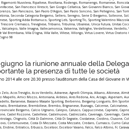
,
Rigamonti Nuvolera
,
Ripaltese
,
Rivoltana
,
Rodengo
,
Romanengo
,
Romanese
,
Roncol
nifacese
,
San Francesco Virescit
,
San Giorgio Cellatica
,
San Giovanni Bianco
,
San Giov
Lorenzo
,
San Pancrazio
,
San Paolo D'Argon
,
San Paolo Soncino
,
San Pellegrino
,
San Tom
ebinia
,
Seconda Categoria Bergamo
,
Sellero
,
Seregno
,
Serie D Bergamo
,
Solleone
,
Sol
inese
,
Sporting Adda Bottanuco
,
Sporting Leb
,
Sporting Tlc
,
Sporting Valentino Mazzol
,
Trescore Cremasco
,
Trevigliese
,
Tribiano
,
Tribulina
,
Ubialese
,
Unica Futura
,
Unitas Cocc
o
,
Valcalepio
,
Valle Imagna
,
Vallecamonica
,
Valserina
,
Valtrighe
,
Verdellinese
,
Verdello
,
lmè Val Brembana
,
Villa D'ogna
,
Villa Valle
,
Villese
,
Villongo
,
Virtus Lovere
,
Virtus Oratorio
Zogno 98
0 giugno la riunione annuale della Delega
rtante la presenza di tutte le società
 2014 alle ore 20.30 presso l’auditorium della Casa del Giovane in V
p Zelo
,
Acos Treviglio
,
Acov Verdello
,
Adrarese
,
Agnelli Olimpia
,
Albano
,
Albinese
,
Alm
ci Mapello
,
Amici Mozzo
,
Antoniana
,
Ardesio
,
Ares Redona
,
Arx
,
Arzago
,
Asperiam
,
Aur
adello
,
Barianese
,
Basiano Masate Sporting
,
Berbenno
,
Bergamp Longuelo
,
Bm Sporti
nato
,
Brembatese
,
Brembillese
,
Brembo
,
Brignanese
,
Busnago
,
Calcense
,
Calcinatese
provinciale Bergamo
,
Calcio Urgnano
,
Calepio
,
Calusco
,
Cappuccinese
,
Capriate
,
Capri
none
,
Castel Rozzone
,
Castellese
,
Castelnuovo
,
Castrezzato
,
Cavenago
,
Cavernago
,
Cavl
ntrolago
,
Chignolo
,
Città Di Dalmine
,
Città Di Segrate
,
Cividatese
,
Cividino
,
Clusone
,
Col
ovo
,
Cortenuovese
,
Costa Di Mezzate
,
Costa Mezzate
,
Credaro
,
Curnasco
,
Curno Calu
e
,
Endine
,
Entratico
,
Erbusco
,
Excelsior
,
Excelsior Vaiano
,
Falco
,
Falco Albino
,
Fc Carava