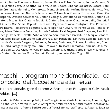
sobbio
,
Fiorita
,
Fontanella
,
Fornovo
,
Frassati Ranica
,
Fulgor Canonica
,
Futura Madone
,
G
e
,
Juventina Covo
,
La Sportiva
,
La Torre
,
Lallio
,
Levate
,
Libertas Casiratese
,
Locate
,
Lore
te Cremasco
,
Montello
,
Monterosso
,
Montodinese
,
Montorfano Rovato
,
Monvico
,
Mo
nno
,
Nuova Frontiera
,
Nuova Selvino
,
Nuova Valcavallina
,
Olimpic Trezzanese
,
Ome
,
Or
usaporto
,
Oratorio Calvenzano
,
Oratorio Cologno
,
Oratorio Costa Mezzate
,
Oratorio Le
ratorio Mozzanica
,
Oratorio Sabbioni
,
Oratorio Stezzano
,
Oratorio Verdello
,
Oratorio V
l
,
Oriens
,
Osio Sopra
,
Ospitaletto
,
Palazzo Pignano
,
Palosco
,
Pantigliate
,
Pba
,
Pessano
,
,
Poliscalve
,
Polisportiva Bergamo Alta
,
Polisportiva Nuova Orio
,
Ponte Calcio
,
Pontida
,
P
ese
,
Prima Categoria Bergamo
,
Primula Barbata
,
Real Bolgare
,
Real Borgogna
,
Real Pol.
nengo
,
Roncola
,
Rovetta
,
Sabbio
,
Saiano
,
San Francesco Virescit
,
San Giorgio Cellatica
 Giovanni Bosco
,
San Leone
,
San Lorenzo
,
San Pancrazio
,
San Paolo Soncino
,
San Pell
econda Categoria Bergamo
,
Solleone
,
Solzese
,
Sorisolese
,
Spinese
,
Sporting Leb
,
Sport
ola
,
Terza Categoria Bergamo
,
Torre De' Roveri
,
Trescore Cremasco
,
Tribulina
,
Ubialese
,
Uso Zanica
,
Utd Urgnano
,
Valle Imagna
,
Valserina
,
Valtrighe
,
Verdellinese
,
Vidalengo
,
V
us Oratorio Gazzaniga
,
Virtus Oratorio Petosino
,
Voluntas Osio
,
Zogno 98
amaschi, il programmone domenicale. I ca
pronostici dall’Eccellenza alla Terza
no nazionale, gare di ritorno A Brusaporto: Brusaporto-Calvi Noale
rbitro: […]
ccademia Valseriana
,
Acop Zelo
,
Acos Treviglio
,
Acov Verdello
,
Adrarese
,
Adrense
,
Agne
,
AlzanoCene
,
Amatori 85
,
Amici Antegnate
,
Amici Mapello
,
Amici Mozzo
,
Antoniana
,
,
Asola
,
Asperiam
,
Aurora Seriate
,
Aurora Travagliato
,
Aurora Trescore
,
Azzano
,
Badalas