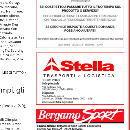
hiaie
,
Gorlago
,
to
,
Mariano
,
zzo
,
Nembrese
,
atorio Albino
,
ffe
,
Oratorio
illaggio Degli
Pessano Con
ozzuolo
,
 Calcinatese
,
Real
,
San Giovanni
egrino
,
San
ing Tlc
,
Sporting
,
Unica Futura
,
illa D'adda
,
Villa
LEGGI TUTTO
mpi, gli
 (andata 2-0),
lli Olimpia
,
Ardesio
,
Ardor
co
,
Bagnatica
,