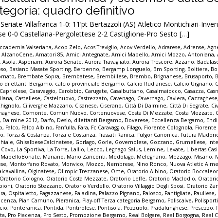
egoria: quadro definitivo
riate-Villafranca 1-0: 11’pt Bertazzoli (AS) Atletico Montichiari-Inve
e 0-0 Castellana-Pergolettese 2-2 Castiglione-Pro Sesto […]
ccademia Valseriana
,
Acop Zelo
,
Acos Treviglio
,
Acov Verdello
,
Adrarese
,
Adrense
,
Agne
,
AlzanoCene
,
Amatori 85
,
Amici Antegnate
,
Amici Mapello
,
Amici Mozzo
,
Antoniana
,
,
Asola
,
Asperiam
,
Aurora Seriate
,
Aurora Travagliato
,
Aurora Trescore
,
Azzano
,
Badalas
eso
,
Basiano Masate Sporting
,
Berbenno
,
Bergamp Longuelo
,
Bm Sporting
,
Boltiere
,
Bo
ornato
,
Brembate Sopra
,
Brembatese
,
Brembillese
,
Brembo
,
Brignanese
,
Brusaporto
,
io dilettanti Bergamo
,
calcio provinciale Bergamo
,
Calcio Rudianese
,
Calcio Urgnano
,
C
Capriolese
,
Caravaggio
,
Carobbio
,
Carugate
,
Casalbuttano
,
Casalmaiocco
,
Casazza
,
Casn
llana
,
Castellese
,
Castelnuovo
,
Castrezzato
,
Cavenago
,
Cavernago
,
Cavlera
,
Cazzaghese
Chignolo
,
Ciliverghe Mazzano
,
Cisanese
,
Ciserano
,
Città Di Dalmine
,
Città Di Segrate
,
Ci
naghese
,
Comonte
,
Comun Nuovo
,
Cortenuovese
,
Costa Di Mezzate
,
Costa Mezzate
,
,
Dalmine 2012
,
Darfo
,
Desio
,
dilettanti Bergamo
,
Doverese
,
Eccellenza Bergamo
,
End
no
,
Falco
,
Falco Albino
,
Fanfulla
,
Fara
,
Fc Caravaggio
,
Filago
,
Fiorente Colognola
,
Fiorente
vo
,
Forza & Costanza
,
Forza e Costanza
,
Frassati Ranica
,
Fulgor Canonica
,
Futura Madon
hiaie
,
GhisalbeseCalcinatese
,
Gorlago
,
Gorle
,
Governolese
,
Gozzano
,
Grumellese
,
Int
a Covo
,
La Sportiva
,
La Torre
,
Lallio
,
Lecco
,
Legnago Salus
,
Lemine
,
Levate
,
Libertas Cas
,
MapelloBonate
,
Mariano
,
Mario Zanconti
,
Medolago
,
Melegnano
,
Mezzago
,
Misano
,
ese
,
Montorfano Rovato
,
Monvico
,
Mozzo
,
Nembrese
,
Nino Ronco
,
Nuova Atletic Alm
lcavallina
,
Olginatese
,
Olimpic Trezzanese
,
Ome
,
Oratorio Albino
,
Oratorio Boccaleo
Oratorio Cologno
,
Oratorio Costa Mezzate
,
Oratorio Leffe
,
Oratorio Maclodio
,
Oratori
bioni
,
Oratorio Stezzano
,
Oratorio Verdello
,
Oratorio Villaggio Degli Sposi
,
Oratorio Za
pra
,
Ospitaletto
,
Pagazzanese
,
Paladina
,
Palazzo Pignano
,
Palosco
,
Pantigliate
,
Paullese
,
acenza
,
Pian Camuno
,
Pieranica
,
Play-off Terza categoria Bergamo
,
Poliscalve
,
Polisport
cio
,
Ponteranica
,
Pontida
,
Pontirolese
,
Pontisola
,
Pozzuolo
,
Pradalunghese
,
Presezzo
,
ta
,
Pro Piacenza
,
Pro Sesto
,
Promozione Bergamo
,
Real Bolgare
,
Real Borgogna
,
Real C