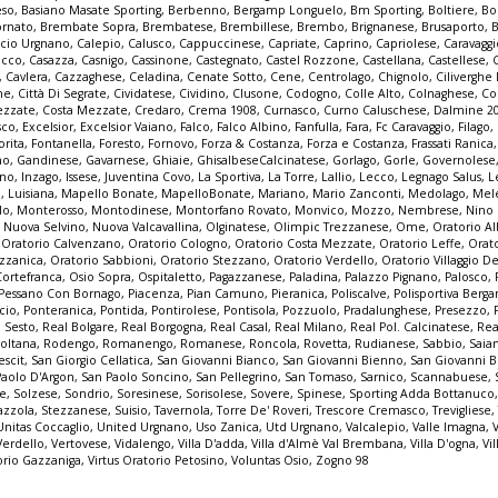
eso
,
Basiano Masate Sporting
,
Berbenno
,
Bergamp Longuelo
,
Bm Sporting
,
Boltiere
,
Bo
ornato
,
Brembate Sopra
,
Brembatese
,
Brembillese
,
Brembo
,
Brignanese
,
Brusaporto
,
lcio Urgnano
,
Calepio
,
Calusco
,
Cappuccinese
,
Capriate
,
Caprino
,
Capriolese
,
Caravaggi
occo
,
Casazza
,
Casnigo
,
Cassinone
,
Castegnato
,
Castel Rozzone
,
Castellana
,
Castellese
,
,
Cavlera
,
Cazzaghese
,
Celadina
,
Cenate Sotto
,
Cene
,
Centrolago
,
Chignolo
,
Cilivergh
ne
,
Città Di Segrate
,
Cividatese
,
Cividino
,
Clusone
,
Codogno
,
Colle Alto
,
Colnaghese
,
Co
ezzate
,
Costa Mezzate
,
Credaro
,
Crema 1908
,
Curnasco
,
Curno Caluschese
,
Dalmine 2
sco
,
Excelsior
,
Excelsior Vaiano
,
Falco
,
Falco Albino
,
Fanfulla
,
Fara
,
Fc Caravaggio
,
Filago
,
orita
,
Fontanella
,
Foresto
,
Fornovo
,
Forza & Costanza
,
Forza e Costanza
,
Frassati Ranica
no
,
Gandinese
,
Gavarnese
,
Ghiaie
,
GhisalbeseCalcinatese
,
Gorlago
,
Gorle
,
Governolese
uno
,
Inzago
,
Issese
,
Juventina Covo
,
La Sportiva
,
La Torre
,
Lallio
,
Lecco
,
Legnago Salus
,
L
o
,
Luisiana
,
Mapello Bonate
,
MapelloBonate
,
Mariano
,
Mario Zanconti
,
Medolago
,
Mel
lo
,
Monterosso
,
Montodinese
,
Montorfano Rovato
,
Monvico
,
Mozzo
,
Nembrese
,
Nino
,
Nuova Selvino
,
Nuova Valcavallina
,
Olginatese
,
Olimpic Trezzanese
,
Ome
,
Oratorio A
,
Oratorio Calvenzano
,
Oratorio Cologno
,
Oratorio Costa Mezzate
,
Oratorio Leffe
,
Orat
zzanica
,
Oratorio Sabbioni
,
Oratorio Stezzano
,
Oratorio Verdello
,
Oratorio Villaggio De
Cortefranca
,
Osio Sopra
,
Ospitaletto
,
Pagazzanese
,
Paladina
,
Palazzo Pignano
,
Palosco
,
Pessano Con Bornago
,
Piacenza
,
Pian Camuno
,
Pieranica
,
Poliscalve
,
Polisportiva Berg
cio
,
Ponteranica
,
Pontida
,
Pontirolese
,
Pontisola
,
Pozzuolo
,
Pradalunghese
,
Presezzo
,
o Sesto
,
Real Bolgare
,
Real Borgogna
,
Real Casal
,
Real Milano
,
Real Pol. Calcinatese
,
Rea
voltana
,
Rodengo
,
Romanengo
,
Romanese
,
Roncola
,
Rovetta
,
Rudianese
,
Sabbio
,
Saia
escit
,
San Giorgio Cellatica
,
San Giovanni Bianco
,
San Giovanni Bienno
,
San Giovanni 
Paolo D'Argon
,
San Paolo Soncino
,
San Pellegrino
,
San Tomaso
,
Sarnico
,
Scannabuese
,
ne
,
Solzese
,
Sondrio
,
Soresinese
,
Sorisolese
,
Sovere
,
Spinese
,
Sporting Adda Bottanuco
azzola
,
Stezzanese
,
Suisio
,
Tavernola
,
Torre De' Roveri
,
Trescore Cremasco
,
Trevigliese
Unitas Coccaglio
,
United Urgnano
,
Uso Zanica
,
Utd Urgnano
,
Valcalepio
,
Valle Imagna
,
Verdello
,
Vertovese
,
Vidalengo
,
Villa D'adda
,
Villa d'Almè Val Brembana
,
Villa D'ogna
,
Vil
orio Gazzaniga
,
Virtus Oratorio Petosino
,
Voluntas Osio
,
Zogno 98