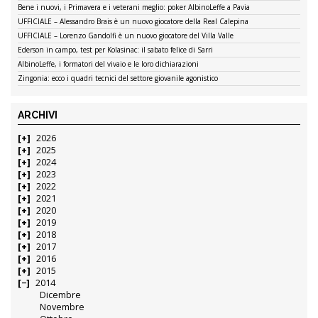
Bene i nuovi, i Primavera e i veterani meglio: poker AlbinoLeffe a Pavia
UFFICIALE – Alessandro Brais è un nuovo giocatore della Real Calepina
UFFICIALE – Lorenzo Gandolfi è un nuovo giocatore del Villa Valle
Ederson in campo, test per Kolasinac: il sabato felice di Sarri
AlbinoLeffe, i formatori del vivaio e le loro dichiarazioni
Zingonia: ecco i quadri tecnici del settore giovanile agonistico
ARCHIVI
2026
2025
2024
2023
2022
2021
2020
2019
2018
2017
2016
2015
2014
Dicembre
Novembre