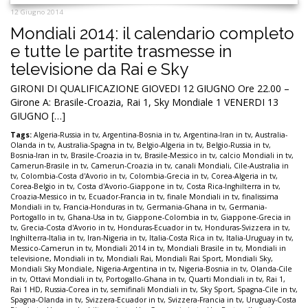
12 Giugno 2014
Mondiali 2014: il calendario completo
e tutte le partite trasmesse in
televisione da Rai e Sky
GIRONI DI QUALIFICAZIONE GIOVEDI 12 GIUGNO Ore 22.00 –
Girone A: Brasile-Croazia, Rai 1, Sky Mondiale 1 VENERDI 13
GIUGNO […]
Tags:
Algeria-Russia in tv
,
Argentina-Bosnia in tv
,
Argentina-Iran in tv
,
Australia-
Olanda in tv
,
Australia-Spagna in tv
,
Belgio-Algeria in tv
,
Belgio-Russia in tv
,
Bosnia-Iran in tv
,
Brasile-Croazia in tv
,
Brasile-Messico in tv
,
calcio Mondiali in tv
,
Camerun-Brasile in tv
,
Camerun-Croazia in tv
,
canali Mondiali
,
Cile-Australia in
tv
,
Colombia-Costa d'Avorio in tv
,
Colombia-Grecia in tv
,
Corea-Algeria in tv
,
Corea-Belgio in tv
,
Costa d'Avorio-Giappone in tv
,
Costa Rica-Inghilterra in tv
,
Croazia-Messico in tv
,
Ecuador-Francia in tv
,
finale Mondiali in tv
,
finalissima
Mondiali in tv
,
Francia-Honduras in tv
,
Germania-Ghana in tv
,
Germania-
Portogallo in tv
,
Ghana-Usa in tv
,
Giappone-Colombia in tv
,
Giappone-Grecia in
tv
,
Grecia-Costa d'Avorio in tv
,
Honduras-Ecuador in tv
,
Honduras-Svizzera in tv
,
Inghilterra-Italia in tv
,
Iran-Nigeria in tv
,
Italia-Costa Rica in tv
,
Italia-Uruguay in tv
,
Messico-Camerun in tv
,
Mondiali 2014 in tv
,
Mondiali Brasile in tv
,
Mondiali in
televisione
,
Mondiali in tv
,
Mondiali Rai
,
Mondiali Rai Sport
,
Mondiali Sky
,
Mondiali Sky Mondiale
,
Nigeria-Argentina in tv
,
Nigeria-Bosnia in tv
,
Olanda-Cile
in tv
,
Ottavi Mondiali in tv
,
Portogallo-Ghana in tv
,
Quarti Mondiali in tv
,
Rai 1
,
Rai 1 HD
,
Russia-Corea in tv
,
semifinali Mondiali in tv
,
Sky Sport
,
Spagna-Cile in tv
,
Spagna-Olanda in tv
,
Svizzera-Ecuador in tv
,
Svizzera-Francia in tv
,
Uruguay-Costa