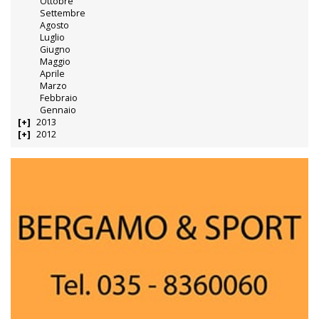
Ottobre
Settembre
Agosto
Luglio
Giugno
Maggio
Aprile
Marzo
Febbraio
Gennaio
2013
2012