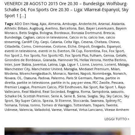
VENERDI 28 AGOSTO 2015 Ore 20.30 – Bundesliga: Wolfsburg-
Schalke 04, Fox Sports Ore 20.30 – Liga: Villarreal-Espanyol, Sky
Sport 1 […]
Tags:
ADO Den Haag
,
Ajax
,
Almeria
,
Amburgo
,
Anderlecht
,
Arsenal
,
Atalanta
,
Athletic Bilbao
,
Augsburg
,
Avellino
,
Barcellona
,
Bari
,
Bayer Leverkusen
,
Bayern
Monaco
,
Betis Siviglia
,
Bologna
,
Bordeaux
,
Borussia Dortmund
,
Brescia
,
Bundesliga
,
Cagliari
,
calcio in televisione
,
Calcio in tv
,
calcio live
,
calcio
streaming
,
Cardiff City
,
Carpi
,
Catania
,
Celta Vigo
,
Cesena
,
Chelsea
,
Chievo
,
Cittadella
,
Como
,
Cremonese
,
Crotone
,
Elche
,
Empoli
,
Envigado
,
Espanyol
,
eventi in televisione
,
eventi in tv
,
Everton
,
FA Cup
,
Fiorentina
,
Fox
,
Fox Sport
,
Fox Sport 2
,
Fox Sports
,
Fox Sports HD
,
Fox Sports Plus
,
Fulham
,
Genoa
,
Getafe
,
Girondins de Bordeaux
,
Granada
,
Hannover 96
,
Hellas Verona
,
Hertha Berlino
,
Inter
,
Juve Stabia
,
Juventus
,
Latina
,
Liga
,
Ligue 1
,
Lione
,
Livorno
,
Lorient
,
Malaga
,
Manchester City
,
Manchester United
,
Marsiglia
,
Mediaset Premium
,
Milan
,
Modena
,
Moenchengladbach
,
Monaco
,
Nantes
,
Napoli
,
Norimberga
,
Norwich
,
Novara
,
OL
,
Osasuna
,
Padova
,
Palermo
,
Paris St Germain
,
Parma
,
partite in
diretta
,
partite in televisione
,
partite in tv
,
pay per view
,
PEC Zwolle
,
Pescara
,
Premier League
,
Premium Calcio
,
PSV Eindhoven
,
Rai Sport
,
Rai Sport 1
,
Rayo
Vallecano
,
Real Madrid
,
Real Sociedad
,
Reggina
,
Roma
,
Sampdoria
,
sassuolo
,
Schalke 04
,
Scottish Premier
,
Serie A
,
Serie B
,
Siena
,
Siviglia
,
Sky
,
Sky Calcio
,
Sky
Sport
,
Sky Super Calcio
,
Spezia
,
St Etienne
,
Stoccarda
,
Swansea
,
Sydney FC
,
Ternana
,
Tolosa
,
torino
,
Torneo di Viareggio
,
Tottenham
,
Trapani
,
Twente
,
Udinese
,
Valencia
,
Valladolid
,
Varese
,
Villarreal
,
Virtus Lanciano
,
Vitesse Arnhem
LEGGI TUTTO