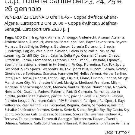
Cup. Tutte le partite del 23, 24, 25 e
26 gennaio
VENERDI 23 GENNAIO Ore 16.45 – Coppa d’Africa: Ghana-
Algeria, Eurosport 2 Ore 20.00 – Coppa d’Africa: Sudafrica-
Senegal, Eurosport Ore 20.30 […]
Tags:
ADO Den Haag
,
Ajax
,
Almeria
,
Amburgo
,
Anderlecht
,
Arsenal
,
Atalanta
,
Athletic Bilbao
,
Augsburg
,
Avellino
,
Barcellona
,
Bari
,
Bayer Leverkusen
,
Bayern
Monaco
,
Betis Siviglia
,
Bologna
,
Bordeaux
,
Borussia Dortmund
,
Brescia
,
Bundesliga
,
Cagliari
,
calcio in televisione
,
Calcio in tv
,
calcio live
,
calcio
streaming
,
Cardiff City
,
Carpi
,
Catania
,
Celta Vigo
,
Cesena
,
Chelsea
,
Chievo
,
Cittadella
,
Como
,
Cremonese
,
Crotone
,
Elche
,
Empoli
,
Envigado
,
Espanyol
,
eventi in televisione
,
eventi in tv
,
Everton
,
FA Cup
,
Fiorentina
,
Fox
,
Fox Sport
,
Fox Sport 2
,
Fox Sports
,
Fox Sports HD
,
Fox Sports Plus
,
Fulham
,
Genoa
,
Getafe
,
Girondins de Bordeaux
,
Granada
,
Hannover 96
,
Hellas Verona
,
Hertha Berlino
,
Inter
,
Juve Stabia
,
Juventus
,
Latina
,
Liga
,
Ligue 1
,
Lione
,
Livorno
,
Lorient
,
Malaga
,
Manchester City
,
Manchester United
,
Marsiglia
,
Mediaset Premium
,
Milan
,
Modena
,
Moenchengladbach
,
Monaco
,
Nantes
,
Napoli
,
Norimberga
,
Norwich
,
Novara
,
OL
,
Osasuna
,
Padova
,
Palermo
,
Paris St Germain
,
Parma
,
partite in
diretta
,
partite in televisione
,
partite in tv
,
pay per view
,
PEC Zwolle
,
Pescara
,
Premier League
,
Premium Calcio
,
PSV Eindhoven
,
Rai Sport
,
Rai Sport 1
,
Rayo
Vallecano
,
Real Madrid
,
Real Sociedad
,
Reggina
,
Roma
,
Sampdoria
,
sassuolo
,
Schalke 04
,
Scottish Premier
,
Serie A
,
Serie B
,
Siena
,
Siviglia
,
Sky
,
Sky Calcio
,
Sky
Sport
,
Sky Super Calcio
,
Spezia
,
St Etienne
,
Stoccarda
,
Swansea
,
Sydney FC
,
Ternana
,
Tolosa
,
torino
,
Torneo di Viareggio
,
Tottenham
,
Trapani
,
Twente
,
Udinese
,
Valencia
,
Valladolid
,
Varese
,
Villarreal
,
Virtus Lanciano
,
Vitesse Arnhem
LEGGI TUTTO