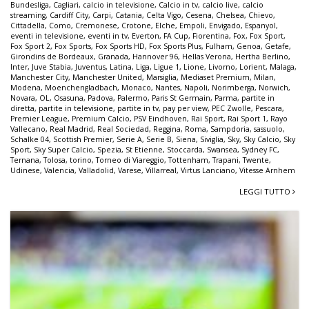
Bundesliga
,
Cagliari
,
calcio in televisione
,
Calcio in tv
,
calcio live
,
calcio
streaming
,
Cardiff City
,
Carpi
,
Catania
,
Celta Vigo
,
Cesena
,
Chelsea
,
Chievo
,
Cittadella
,
Como
,
Cremonese
,
Crotone
,
Elche
,
Empoli
,
Envigado
,
Espanyol
,
eventi in televisione
,
eventi in tv
,
Everton
,
FA Cup
,
Fiorentina
,
Fox
,
Fox Sport
,
Fox Sport 2
,
Fox Sports
,
Fox Sports HD
,
Fox Sports Plus
,
Fulham
,
Genoa
,
Getafe
,
Girondins de Bordeaux
,
Granada
,
Hannover 96
,
Hellas Verona
,
Hertha Berlino
,
Inter
,
Juve Stabia
,
Juventus
,
Latina
,
Liga
,
Ligue 1
,
Lione
,
Livorno
,
Lorient
,
Malaga
,
Manchester City
,
Manchester United
,
Marsiglia
,
Mediaset Premium
,
Milan
,
Modena
,
Moenchengladbach
,
Monaco
,
Nantes
,
Napoli
,
Norimberga
,
Norwich
,
Novara
,
OL
,
Osasuna
,
Padova
,
Palermo
,
Paris St Germain
,
Parma
,
partite in
diretta
,
partite in televisione
,
partite in tv
,
pay per view
,
PEC Zwolle
,
Pescara
,
Premier League
,
Premium Calcio
,
PSV Eindhoven
,
Rai Sport
,
Rai Sport 1
,
Rayo
Vallecano
,
Real Madrid
,
Real Sociedad
,
Reggina
,
Roma
,
Sampdoria
,
sassuolo
,
Schalke 04
,
Scottish Premier
,
Serie A
,
Serie B
,
Siena
,
Siviglia
,
Sky
,
Sky Calcio
,
Sky
Sport
,
Sky Super Calcio
,
Spezia
,
St Etienne
,
Stoccarda
,
Swansea
,
Sydney FC
,
Ternana
,
Tolosa
,
torino
,
Torneo di Viareggio
,
Tottenham
,
Trapani
,
Twente
,
Udinese
,
Valencia
,
Valladolid
,
Varese
,
Villarreal
,
Virtus Lanciano
,
Vitesse Arnhem
LEGGI TUTTO