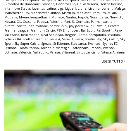
Girondins de Bordeaux
,
Granada
,
Hannover 96
,
Hellas Verona
,
Hertha Berlino
,
Inter
,
Juve Stabia
,
Juventus
,
Latina
,
Liga
,
Ligue 1
,
Lione
,
Livorno
,
Lorient
,
Malaga
,
Manchester City
,
Manchester United
,
Marsiglia
,
Mediaset Premium
,
Milan
,
Modena
,
Moenchengladbach
,
Monaco
,
Nantes
,
Napoli
,
Norimberga
,
Norwich
,
Novara
,
OL
,
Osasuna
,
Padova
,
Palermo
,
Paris St Germain
,
Parma
,
partite in
diretta
,
partite in televisione
,
partite in tv
,
pay per view
,
PEC Zwolle
,
Pescara
,
Premier League
,
Premium Calcio
,
PSV Eindhoven
,
Rai Sport
,
Rai Sport 1
,
Rayo
Vallecano
,
Real Madrid
,
Real Sociedad
,
Reggina
,
Roma
,
Sampdoria
,
sassuolo
,
Schalke 04
,
Scottish Premier
,
Serie A
,
Serie B
,
Siena
,
Siviglia
,
Sky
,
Sky Calcio
,
Sky
Sport
,
Sky Super Calcio
,
Spezia
,
St Etienne
,
Stoccarda
,
Swansea
,
Sydney FC
,
Ternana
,
Tolosa
,
torino
,
Torneo di Viareggio
,
Tottenham
,
Trapani
,
Twente
,
Udinese
,
Valencia
,
Valladolid
,
Varese
,
Villarreal
,
Virtus Lanciano
,
Vitesse Arnhem
LEGGI TUTTO