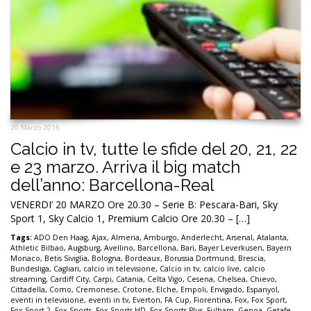
20 Marzo 2015
Calcio in tv, tutte le sfide del 20, 21, 22
e 23 marzo. Arriva il big match
dell’anno: Barcellona-Real
VENERDI’ 20 MARZO Ore 20.30 – Serie B: Pescara-Bari, Sky
Sport 1, Sky Calcio 1, Premium Calcio Ore 20.30 – […]
Tags:
ADO Den Haag
,
Ajax
,
Almeria
,
Amburgo
,
Anderlecht
,
Arsenal
,
Atalanta
,
Athletic Bilbao
,
Augsburg
,
Avellino
,
Barcellona
,
Bari
,
Bayer Leverkusen
,
Bayern
Monaco
,
Betis Siviglia
,
Bologna
,
Bordeaux
,
Borussia Dortmund
,
Brescia
,
Bundesliga
,
Cagliari
,
calcio in televisione
,
Calcio in tv
,
calcio live
,
calcio
streaming
,
Cardiff City
,
Carpi
,
Catania
,
Celta Vigo
,
Cesena
,
Chelsea
,
Chievo
,
Cittadella
,
Como
,
Cremonese
,
Crotone
,
Elche
,
Empoli
,
Envigado
,
Espanyol
,
eventi in televisione
,
eventi in tv
,
Everton
,
FA Cup
,
Fiorentina
,
Fox
,
Fox Sport
,
Fox Sport 2
,
Fox Sports
,
Fox Sports HD
,
Fox Sports Plus
,
Fulham
,
Genoa
,
Getafe
,