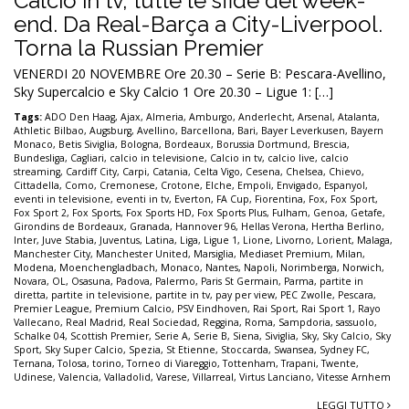
Calcio in tv, tutte le sfide del week-
end. Da Real-Barça a City-Liverpool.
Torna la Russian Premier
VENERDI 20 NOVEMBRE Ore 20.30 – Serie B: Pescara-Avellino,
Sky Supercalcio e Sky Calcio 1 Ore 20.30 – Ligue 1: […]
Tags:
ADO Den Haag
,
Ajax
,
Almeria
,
Amburgo
,
Anderlecht
,
Arsenal
,
Atalanta
,
Athletic Bilbao
,
Augsburg
,
Avellino
,
Barcellona
,
Bari
,
Bayer Leverkusen
,
Bayern
Monaco
,
Betis Siviglia
,
Bologna
,
Bordeaux
,
Borussia Dortmund
,
Brescia
,
Bundesliga
,
Cagliari
,
calcio in televisione
,
Calcio in tv
,
calcio live
,
calcio
streaming
,
Cardiff City
,
Carpi
,
Catania
,
Celta Vigo
,
Cesena
,
Chelsea
,
Chievo
,
Cittadella
,
Como
,
Cremonese
,
Crotone
,
Elche
,
Empoli
,
Envigado
,
Espanyol
,
eventi in televisione
,
eventi in tv
,
Everton
,
FA Cup
,
Fiorentina
,
Fox
,
Fox Sport
,
Fox Sport 2
,
Fox Sports
,
Fox Sports HD
,
Fox Sports Plus
,
Fulham
,
Genoa
,
Getafe
,
Girondins de Bordeaux
,
Granada
,
Hannover 96
,
Hellas Verona
,
Hertha Berlino
,
Inter
,
Juve Stabia
,
Juventus
,
Latina
,
Liga
,
Ligue 1
,
Lione
,
Livorno
,
Lorient
,
Malaga
,
Manchester City
,
Manchester United
,
Marsiglia
,
Mediaset Premium
,
Milan
,
Modena
,
Moenchengladbach
,
Monaco
,
Nantes
,
Napoli
,
Norimberga
,
Norwich
,
Novara
,
OL
,
Osasuna
,
Padova
,
Palermo
,
Paris St Germain
,
Parma
,
partite in
diretta
,
partite in televisione
,
partite in tv
,
pay per view
,
PEC Zwolle
,
Pescara
,
Premier League
,
Premium Calcio
,
PSV Eindhoven
,
Rai Sport
,
Rai Sport 1
,
Rayo
Vallecano
,
Real Madrid
,
Real Sociedad
,
Reggina
,
Roma
,
Sampdoria
,
sassuolo
,
Schalke 04
,
Scottish Premier
,
Serie A
,
Serie B
,
Siena
,
Siviglia
,
Sky
,
Sky Calcio
,
Sky
Sport
,
Sky Super Calcio
,
Spezia
,
St Etienne
,
Stoccarda
,
Swansea
,
Sydney FC
,
Ternana
,
Tolosa
,
torino
,
Torneo di Viareggio
,
Tottenham
,
Trapani
,
Twente
,
Udinese
,
Valencia
,
Valladolid
,
Varese
,
Villarreal
,
Virtus Lanciano
,
Vitesse Arnhem
LEGGI TUTTO