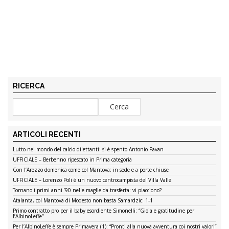
RICERCA
ARTICOLI RECENTI
Lutto nel mondo del calcio dilettanti: si è spento Antonio Pavan
UFFICIALE – Berbenno ripescato in Prima categoria
Con l’Arezzo domenica come col Mantova: in sede e a porte chiuse
UFFICIALE – Lorenzo Poli è un nuovo centrocampista del Villa Valle
Tornano i primi anni ’90 nelle maglie da trasferta: vi piacciono?
Atalanta, col Mantova di Modesto non basta Samardzic: 1-1
Primo contratto pro per il baby esordiente Simonelli: “Gioia e gratitudine per
l’AlbinoLeffe”
Per l’AlbinoLeffe è sempre Primavera (1): “Pronti alla nuova avventura coi nostri valori”