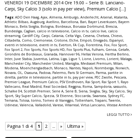
VENERDI 19 DICEMBRE 2014 Ore 19.00 – Serie B: Lanciano-
Carpi, Sky Calcio 3 (solo in pay per view), Premium Calcio […]
Tags:
ADO Den Haag
,
Ajax
,
Almeria
,
Amburgo
,
Anderlecht
,
Arsenal
,
Atalanta
,
Athletic Bilbao
,
Augsburg
,
Avellino
,
Barcellona
,
Bari
,
Bayer Leverkusen
,
Bayern
Monaco
,
Betis Siviglia
,
Bologna
,
Bordeaux
,
Borussia Dortmund
,
Brescia
,
Bundesliga
,
Cagliari
,
calcio in televisione
,
Calcio in tv
,
calcio live
,
calcio
streaming
,
Cardiff City
,
Carpi
,
Catania
,
Celta Vigo
,
Cesena
,
Chelsea
,
Chievo
,
Cittadella
,
Como
,
Cremonese
,
Crotone
,
Elche
,
Empoli
,
Envigado
,
Espanyol
,
eventi in televisione
,
eventi in tv
,
Everton
,
FA Cup
,
Fiorentina
,
Fox
,
Fox Sport
,
Fox Sport 2
,
Fox Sports
,
Fox Sports HD
,
Fox Sports Plus
,
Fulham
,
Genoa
,
Getafe
,
Girondins de Bordeaux
,
Granada
,
Hannover 96
,
Hellas Verona
,
Hertha Berlino
,
Inter
,
Juve Stabia
,
Juventus
,
Latina
,
Liga
,
Ligue 1
,
Lione
,
Livorno
,
Lorient
,
Malaga
,
Manchester City
,
Manchester United
,
Marsiglia
,
Mediaset Premium
,
Milan
,
Modena
,
Moenchengladbach
,
Monaco
,
Nantes
,
Napoli
,
Norimberga
,
Norwich
,
Novara
,
OL
,
Osasuna
,
Padova
,
Palermo
,
Paris St Germain
,
Parma
,
partite in
diretta
,
partite in televisione
,
partite in tv
,
pay per view
,
PEC Zwolle
,
Pescara
,
Premier League
,
Premium Calcio
,
PSV Eindhoven
,
Rai Sport
,
Rai Sport 1
,
Rayo
Vallecano
,
Real Madrid
,
Real Sociedad
,
Reggina
,
Roma
,
Sampdoria
,
sassuolo
,
Schalke 04
,
Scottish Premier
,
Serie A
,
Serie B
,
Siena
,
Siviglia
,
Sky
,
Sky Calcio
,
Sky
Sport
,
Sky Super Calcio
,
Spezia
,
St Etienne
,
Stoccarda
,
Swansea
,
Sydney FC
,
Ternana
,
Tolosa
,
torino
,
Torneo di Viareggio
,
Tottenham
,
Trapani
,
Twente
,
Udinese
,
Valencia
,
Valladolid
,
Varese
,
Villarreal
,
Virtus Lanciano
,
Vitesse Arnhem
LEGGI TUTTO
Pagina 1 di 4
1
2
...
»
Ultima »