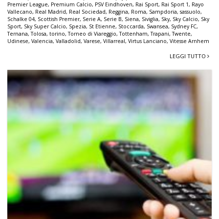
Premier League
,
Premium Calcio
,
PSV Eindhoven
,
Rai Sport
,
Rai Sport 1
,
Rayo
Vallecano
,
Real Madrid
,
Real Sociedad
,
Reggina
,
Roma
,
Sampdoria
,
sassuolo
,
Schalke 04
,
Scottish Premier
,
Serie A
,
Serie B
,
Siena
,
Siviglia
,
Sky
,
Sky Calcio
,
Sky
Sport
,
Sky Super Calcio
,
Spezia
,
St Etienne
,
Stoccarda
,
Swansea
,
Sydney FC
,
Ternana
,
Tolosa
,
torino
,
Torneo di Viareggio
,
Tottenham
,
Trapani
,
Twente
,
Udinese
,
Valencia
,
Valladolid
,
Varese
,
Villarreal
,
Virtus Lanciano
,
Vitesse Arnhem
LEGGI TUTTO