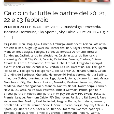
20 Febbraio 2015
Calcio in tv: tutte le partite del 20, 21,
22 e 23 febbraio
VENERDI 20 FEBBRAIO Ore 20.30 – Bundesliga: Stoccarda-
Borussia Dortmund, Sky Sport 1, Sky Calcio 2 Ore 20.30 – Ligue
1: […]
Tags:
ADO Den Haag
,
Ajax
,
Almeria
,
Amburgo
,
Anderlecht
,
Arsenal
,
Atalanta
,
Athletic Bilbao
,
Augsburg
,
Avellino
,
Barcellona
,
Bari
,
Bayer Leverkusen
,
Bayern
Monaco
,
Betis Siviglia
,
Bologna
,
Bordeaux
,
Borussia Dortmund
,
Brescia
,
Bundesliga
,
Cagliari
,
calcio in televisione
,
Calcio in tv
,
calcio live
,
calcio
streaming
,
Cardiff City
,
Carpi
,
Catania
,
Celta Vigo
,
Cesena
,
Chelsea
,
Chievo
,
Cittadella
,
Como
,
Cremonese
,
Crotone
,
Elche
,
Empoli
,
Envigado
,
Espanyol
,
eventi in televisione
,
eventi in tv
,
Everton
,
FA Cup
,
Fiorentina
,
Fox
,
Fox Sport
,
Fox Sport 2
,
Fox Sports
,
Fox Sports HD
,
Fox Sports Plus
,
Fulham
,
Genoa
,
Getafe
,
Girondins de Bordeaux
,
Granada
,
Hannover 96
,
Hellas Verona
,
Hertha Berlino
,
Inter
,
Juve Stabia
,
Juventus
,
Latina
,
Liga
,
Ligue 1
,
Lione
,
Livorno
,
Lorient
,
Malaga
,
Manchester City
,
Manchester United
,
Marsiglia
,
Mediaset Premium
,
Milan
,
Modena
,
Moenchengladbach
,
Monaco
,
Nantes
,
Napoli
,
Norimberga
,
Norwich
,
Novara
,
OL
,
Osasuna
,
Padova
,
Palermo
,
Paris St Germain
,
Parma
,
partite in
diretta
,
partite in televisione
,
partite in tv
,
pay per view
,
PEC Zwolle
,
Pescara
,
Premier League
,
Premium Calcio
,
PSV Eindhoven
,
Rai Sport
,
Rai Sport 1
,
Rayo
Vallecano
,
Real Madrid
,
Real Sociedad
,
Reggina
,
Roma
,
Sampdoria
,
sassuolo
,
Schalke 04
,
Scottish Premier
,
Serie A
,
Serie B
,
Siena
,
Siviglia
,
Sky
,
Sky Calcio
,
Sky
Sport
,
Sky Super Calcio
,
Spezia
,
St Etienne
,
Stoccarda
,
Swansea
,
Sydney FC
,
Ternana
,
Tolosa
,
torino
,
Torneo di Viareggio
,
Tottenham
,
Trapani
,
Twente
,