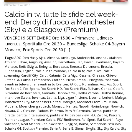
09 Settembre 2016
Calcio in tv, tutte le sfide del week-
end. Derby di fuoco a Manchester
(Sky) e a Glasgow (Premium)
VENERDI 9 SETTEMBRE Ore 15.00 – Primavera: Udinese-
Juventus, Sportitalia Ore 20.30 – Bundesliga: Schalke 04-Bayern
Monaco, Fox Sports Ore 20.30 […]
Tags:
ADO Den Haag
,
Ajax
,
Almeria
,
Amburgo
,
Anderlecht
,
Arsenal
,
Atalanta
,
Athletic Bilbao
,
Augsburg
,
Avellino
,
Barcellona
,
Bari
,
Bayer Leverkusen
,
Bayern
Monaco
,
Betis Siviglia
,
Bologna
,
Bordeaux
,
Borussia Dortmund
,
Brescia
,
Bundesliga
,
Cagliari
,
calcio in televisione
,
Calcio in tv
,
calcio live
,
calcio
streaming
,
Cardiff City
,
Carpi
,
Catania
,
Celta Vigo
,
Cesena
,
Chelsea
,
Chievo
,
Cittadella
,
Como
,
Cremonese
,
Crotone
,
Elche
,
Empoli
,
Envigado
,
Espanyol
,
eventi in televisione
,
eventi in tv
,
Everton
,
FA Cup
,
Fiorentina
,
Fox
,
Fox Sport
,
Fox Sport 2
,
Fox Sports
,
Fox Sports HD
,
Fox Sports Plus
,
Fulham
,
Genoa
,
Getafe
,
Girondins de Bordeaux
,
Granada
,
Hannover 96
,
Hellas Verona
,
Hertha Berlino
,
Inter
,
Juve Stabia
,
Juventus
,
Latina
,
Liga
,
Ligue 1
,
Lione
,
Livorno
,
Lorient
,
Malaga
,
Manchester City
,
Manchester United
,
Marsiglia
,
Mediaset Premium
,
Milan
,
Modena
,
Moenchengladbach
,
Monaco
,
Nantes
,
Napoli
,
Norimberga
,
Norwich
,
Novara
,
OL
,
Osasuna
,
Padova
,
Palermo
,
Paris St Germain
,
Parma
,
partite in
diretta
,
partite in televisione
,
partite in tv
,
pay per view
,
PEC Zwolle
,
Pescara
,
Premier League
,
Premium Calcio
,
PSV Eindhoven
,
Rai Sport
,
Rai Sport 1
,
Rayo
Vallecano
,
Real Madrid
,
Real Sociedad
,
Reggina
,
Roma
,
Sampdoria
,
sassuolo
,
Schalke 04
,
Scottish Premier
,
Serie A
,
Serie B
,
Siena
,
Siviglia
,
Sky
,
Sky Calcio
,
Sky