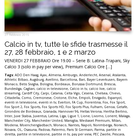
27 Febbraio 2015
Calcio in tv, tutte le sfide trasmesse il
27, 28 febbraio, 1 e 2 marzo
VENERDI 27 FEBBRAIO Ore 19.00 – Serie B: Latina-Trapani, Sky
Calcio 3 (solo in pay per view), Premium Calcio Ore […]
Tags:
ADO Den Haag
,
Ajax
,
Almeria
,
Amburgo
,
Anderlecht
,
Arsenal
,
Atalanta
,
Athletic Bilbao
,
Augsburg
,
Avellino
,
Barcellona
,
Bari
,
Bayer Leverkusen
,
Bayern
Monaco
,
Betis Siviglia
,
Bologna
,
Bordeaux
,
Borussia Dortmund
,
Brescia
,
Bundesliga
,
Cagliari
,
calcio in televisione
,
Calcio in tv
,
calcio live
,
calcio
streaming
,
Cardiff City
,
Carpi
,
Catania
,
Celta Vigo
,
Cesena
,
Chelsea
,
Chievo
,
Cittadella
,
Como
,
Cremonese
,
Crotone
,
Elche
,
Empoli
,
Envigado
,
Espanyol
,
eventi in televisione
,
eventi in tv
,
Everton
,
FA Cup
,
Fiorentina
,
Fox
,
Fox Sport
,
Fox Sport 2
,
Fox Sports
,
Fox Sports HD
,
Fox Sports Plus
,
Fulham
,
Genoa
,
Getafe
,
Girondins de Bordeaux
,
Granada
,
Hannover 96
,
Hellas Verona
,
Hertha Berlino
,
Inter
,
Juve Stabia
,
Juventus
,
Latina
,
Liga
,
Ligue 1
,
Lione
,
Livorno
,
Lorient
,
Malaga
,
Manchester City
,
Manchester United
,
Marsiglia
,
Mediaset Premium
,
Milan
,
Modena
,
Moenchengladbach
,
Monaco
,
Nantes
,
Napoli
,
Norimberga
,
Norwich
,
Novara
,
OL
,
Osasuna
,
Padova
,
Palermo
,
Paris St Germain
,
Parma
,
partite in
diretta
,
partite in televisione
,
partite in tv
,
pay per view
,
PEC Zwolle
,
Pescara
,