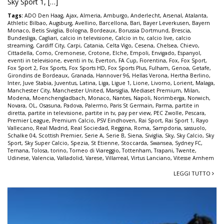
Sky Sport 1, […]
Tags:
ADO Den Haag
,
Ajax
,
Almeria
,
Amburgo
,
Anderlecht
,
Arsenal
,
Atalanta
,
Athletic Bilbao
,
Augsburg
,
Avellino
,
Barcellona
,
Bari
,
Bayer Leverkusen
,
Bayern
Monaco
,
Betis Siviglia
,
Bologna
,
Bordeaux
,
Borussia Dortmund
,
Brescia
,
Bundesliga
,
Cagliari
,
calcio in televisione
,
Calcio in tv
,
calcio live
,
calcio
streaming
,
Cardiff City
,
Carpi
,
Catania
,
Celta Vigo
,
Cesena
,
Chelsea
,
Chievo
,
Cittadella
,
Como
,
Cremonese
,
Crotone
,
Elche
,
Empoli
,
Envigado
,
Espanyol
,
eventi in televisione
,
eventi in tv
,
Everton
,
FA Cup
,
Fiorentina
,
Fox
,
Fox Sport
,
Fox Sport 2
,
Fox Sports
,
Fox Sports HD
,
Fox Sports Plus
,
Fulham
,
Genoa
,
Getafe
,
Girondins de Bordeaux
,
Granada
,
Hannover 96
,
Hellas Verona
,
Hertha Berlino
,
Inter
,
Juve Stabia
,
Juventus
,
Latina
,
Liga
,
Ligue 1
,
Lione
,
Livorno
,
Lorient
,
Malaga
,
Manchester City
,
Manchester United
,
Marsiglia
,
Mediaset Premium
,
Milan
,
Modena
,
Moenchengladbach
,
Monaco
,
Nantes
,
Napoli
,
Norimberga
,
Norwich
,
Novara
,
OL
,
Osasuna
,
Padova
,
Palermo
,
Paris St Germain
,
Parma
,
partite in
diretta
,
partite in televisione
,
partite in tv
,
pay per view
,
PEC Zwolle
,
Pescara
,
Premier League
,
Premium Calcio
,
PSV Eindhoven
,
Rai Sport
,
Rai Sport 1
,
Rayo
Vallecano
,
Real Madrid
,
Real Sociedad
,
Reggina
,
Roma
,
Sampdoria
,
sassuolo
,
Schalke 04
,
Scottish Premier
,
Serie A
,
Serie B
,
Siena
,
Siviglia
,
Sky
,
Sky Calcio
,
Sky
Sport
,
Sky Super Calcio
,
Spezia
,
St Etienne
,
Stoccarda
,
Swansea
,
Sydney FC
,
Ternana
,
Tolosa
,
torino
,
Torneo di Viareggio
,
Tottenham
,
Trapani
,
Twente
,
Udinese
,
Valencia
,
Valladolid
,
Varese
,
Villarreal
,
Virtus Lanciano
,
Vitesse Arnhem
LEGGI TUTTO