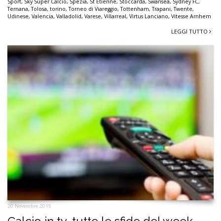
Sport
,
Sky Super Calcio
,
Spezia
,
St Etienne
,
Stoccarda
,
Swansea
,
Sydney FC
,
Ternana
,
Tolosa
,
torino
,
Torneo di Viareggio
,
Tottenham
,
Trapani
,
Twente
,
Udinese
,
Valencia
,
Valladolid
,
Varese
,
Villarreal
,
Virtus Lanciano
,
Vitesse Arnhem
LEGGI TUTTO
20 Novembre 2015