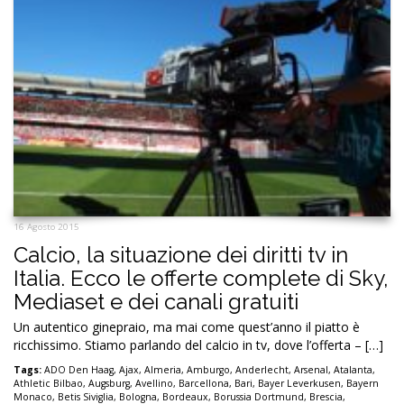
16 Agosto 2015
Calcio, la situazione dei diritti tv in
Italia. Ecco le offerte complete di Sky,
Mediaset e dei canali gratuiti
Un autentico ginepraio, ma mai come quest’anno il piatto è
ricchissimo. Stiamo parlando del calcio in tv, dove l’offerta – […]
Tags:
ADO Den Haag
,
Ajax
,
Almeria
,
Amburgo
,
Anderlecht
,
Arsenal
,
Atalanta
,
Athletic Bilbao
,
Augsburg
,
Avellino
,
Barcellona
,
Bari
,
Bayer Leverkusen
,
Bayern
Monaco
,
Betis Siviglia
,
Bologna
,
Bordeaux
,
Borussia Dortmund
,
Brescia
,