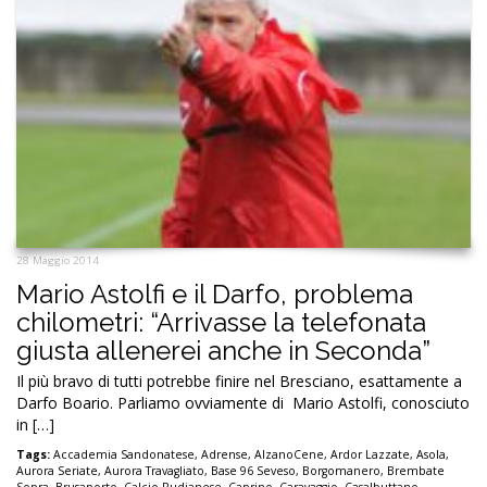
28 Maggio 2014
Mario Astolfi e il Darfo, problema
chilometri: “Arrivasse la telefonata
giusta allenerei anche in Seconda”
Il più bravo di tutti potrebbe finire nel Bresciano, esattamente a
Darfo Boario. Parliamo ovviamente di Mario Astolfi, conosciuto
in […]
Tags:
Accademia Sandonatese
,
Adrense
,
AlzanoCene
,
Ardor Lazzate
,
Asola
,
Aurora Seriate
,
Aurora Travagliato
,
Base 96 Seveso
,
Borgomanero
,
Brembate
Sopra
,
Brusaporto
,
Calcio Rudianese
,
Caprino
,
Caravaggio
,
Casalbuttano
,