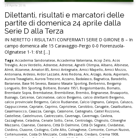
24 Aprile 2016
Dilettanti, risultati e marcatori delle
partite di domenica 24 aprile dalla
Serie D alla Terza
IN NERETTO I RISULTATI CONFERMATI SERIE D GIRONE B – In
campo domenica alle 15 Caravaggio-Pergo 0-0 Fiorenzuola-
Olginatese 1-1: 6’st […]
Tags:
Accademia Sandonatese
,
Accademia Valseriana
,
Acop Zelo
,
Acos
Treviglio
,
Acov Verdello
,
Adrarese
,
Adrense
,
Agnelli Olimpia
,
Albano
,
Albinese
,
Almè
,
Alzanese
,
Amatori 85
,
Amici Antegnate
,
Amici Mapello
,
Amici Mozzo
,
Antoniana
,
Ardesio
,
Ardor Lazzate
,
Ares Redona
,
Arx
,
Arzago
,
Asola
,
Asperiam
,
Aurora Travagliato
,
Aurora Trescore
,
Azzano
,
Badalasco
,
Bagnatica
,
Baradello
,
Barianese
,
Base 96 Seveso
,
Basiano Masate Sporting
,
Berbenno
,
Bergamp
Longuelo
,
Bm Sporting
,
Boltiere
,
Bonate 1951
,
Borgolombardo
,
Bornato
,
Brembate Sopra
,
Brembatese
,
Brembillese
,
Brembo
,
Brignanese
,
Brusaporto
,
Busnago
,
Calcense
,
Calcinatese
,
calcio Bergamo
,
calcio dilettanti Bergamo
,
calcio provinciale Bergamo
,
Calcio Rudianese
,
Calcio Urgnano
,
Calepio
,
Calusco
,
Cappuccinese
,
Capriate
,
Caprino
,
Capriolese
,
Carobbio
,
Carugate
,
Casalbuttano
,
Casalmaiocco
,
Casazza
,
Casnigo
,
Cassinone
,
Castegnato
,
Castel Rozzone
,
Castellese
,
Castelnuovo
,
Castrezzato
,
Cavenago
,
Cavernago
,
Cavlera
,
Cazzaghese
,
Celadina
,
Cenate Sotto
,
Cene
,
Centrolago
,
Chignolo
,
Ciliverghe
Mazzano
,
Cisanese
,
Ciserano
,
Città Di Dalmine
,
Città Di Segrate
,
Cividatese
,
Cividino
,
Clusone
,
Codogno
,
Colle Alto
,
Colnaghese
,
Comonte
,
Comun Nuovo
,
Cortenuovese
,
Costa Di Mezzate
,
Costa Mezzate
,
Credaro
,
Crema 1908
,