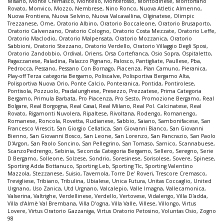
Misano
,
Monte Cremasco
,
Montello
,
Monterosso
,
Montodinese
,
Montorfano
Rovato
,
Monvico
,
Mozzo
,
Nembrese
,
Nino Ronco
,
Nuova Atletic Almenno
,
Nuova Frontiera
,
Nuova Selvino
,
Nuova Valcavallina
,
Olginatese
,
Olimpic
Trezzanese
,
Ome
,
Oratorio Albino
,
Oratorio Boccaleone
,
Oratorio Brusaporto
,
Oratorio Calvenzano
,
Oratorio Cologno
,
Oratorio Costa Mezzate
,
Oratorio Leffe
,
Oratorio Maclodio
,
Oratorio Malpensata
,
Oratorio Mozzanica
,
Oratorio
Sabbioni
,
Oratorio Stezzano
,
Oratorio Verdello
,
Oratorio Villaggio Degli Sposi
,
Oratorio Zandobbio
,
Ordival
,
Oriens
,
Orsa Cortefranca
,
Osio Sopra
,
Ospitaletto
,
Pagazzanese
,
Paladina
,
Palazzo Pignano
,
Palosco
,
Pantigliate
,
Paullese
,
Pba
,
Pedrocca
,
Pessano
,
Pessano Con Bornago
,
Piacenza
,
Pian Camuno
,
Pieranica
,
Play-off Terza categoria Bergamo
,
Poliscalve
,
Polisportiva Bergamo Alta
,
Polisportiva Nuova Orio
,
Ponte Calcio
,
Ponteranica
,
Pontida
,
Pontirolese
,
Pontisola
,
Pozzuolo
,
Pradalunghese
,
Presezzo
,
Prezzatese
,
Prima Categoria
Bergamo
,
Primula Barbata
,
Pro Piacenza
,
Pro Sesto
,
Promozione Bergamo
,
Real
Bolgare
,
Real Borgogna
,
Real Casal
,
Real Milano
,
Real Pol. Calcinatese
,
Real
Rovato
,
Rigamonti Nuvolera
,
Ripaltese
,
Rivoltana
,
Rodengo
,
Romanengo
,
Romanese
,
Roncola
,
Rovetta
,
Rudianese
,
Sabbio
,
Saiano
,
Sambonifacese
,
San
Francesco Virescit
,
San Giorgio Cellatica
,
San Giovanni Bianco
,
San Giovanni
Bienno
,
San Giovanni Bosco
,
San Leone
,
San Lorenzo
,
San Pancrazio
,
San Paolo
D'Argon
,
San Paolo Soncino
,
San Pellegrino
,
San Tomaso
,
Sarnico
,
Scannabuese
,
ScanzoPedrengo
,
Sebinia
,
Seconda Categoria Bergamo
,
Sellero
,
Seregno
,
Serie
D Bergamo
,
Solleone
,
Solzese
,
Sondrio
,
Soresinese
,
Sorisolese
,
Sovere
,
Spinese
,
Sporting Adda Bottanuco
,
Sporting Leb
,
Sporting Tlc
,
Sporting Valentino
Mazzola
,
Stezzanese
,
Suisio
,
Tavernola
,
Torre De' Roveri
,
Trescore Cremasco
,
Trevigliese
,
Tribiano
,
Tribulina
,
Ubialese
,
Unica Futura
,
Unitas Coccaglio
,
United
Urgnano
,
Uso Zanica
,
Utd Urgnano
,
Valcalepio
,
Valle Imagna
,
Vallecamonica
,
Valserina
,
Valtrighe
,
Verdellinese
,
Verdello
,
Vertovese
,
Vidalengo
,
Villa D'adda
,
Villa d'Almè Val Brembana
,
Villa D'ogna
,
Villa Valle
,
Villese
,
Villongo
,
Virtus
Lovere
,
Virtus Oratorio Gazzaniga
,
Virtus Oratorio Petosino
,
Voluntas Osio
,
Zogno
98