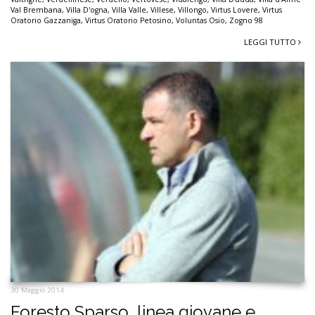
Val Brembana
,
Villa D'ogna
,
Villa Valle
,
Villese
,
Villongo
,
Virtus Lovere
,
Virtus
Oratorio Gazzaniga
,
Virtus Oratorio Petosino
,
Voluntas Osio
,
Zogno 98
LEGGI TUTTO
30 Maggio 2014
Foresto Sparso, linea giovane e