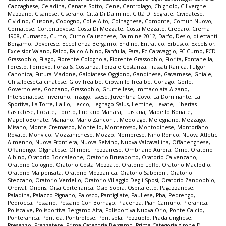
Cazzaghese
,
Celadina
,
Cenate Sotto
,
Cene
,
Centrolago
,
Chignolo
,
Ciliverghe
Mazzano
,
Cisanese
,
Ciserano
,
Città Di Dalmine
,
Città Di Segrate
,
Cividatese
,
Cividino
,
Clusone
,
Codogno
,
Colle Alto
,
Colnaghese
,
Comonte
,
Comun Nuovo
,
Cornatese
,
Cortenuovese
,
Costa Di Mezzate
,
Costa Mezzate
,
Credaro
,
Crema
1908
,
Curnasco
,
Curno
,
Curno Caluschese
,
Dalmine 2012
,
Darfo
,
Desio
,
dilettanti
Bergamo
,
Doverese
,
Eccellenza Bergamo
,
Endine
,
Entratico
,
Erbusco
,
Excelsior
,
Excelsior Vaiano
,
Falco
,
Falco Albino
,
Fanfulla
,
Fara
,
Fc Caravaggio
,
FC Curno
,
FCD
Grassobbio
,
Filago
,
Fiorente Colognola
,
Fiorente Grassobbio
,
Fiorita
,
Fontanella
,
Foresto
,
Fornovo
,
Forza & Costanza
,
Forza e Costanza
,
Frassati Ranica
,
Fulgor
Canonica
,
Futura Madone
,
Galbiatese Oggiono
,
Gandinese
,
Gavarnese
,
Ghiaie
,
GhisalbeseCalcinatese
,
Giov Trealbe
,
Giovanile Trealbe
,
Gorlago
,
Gorle
,
Governolese
,
Gozzano
,
Grassobbio
,
Grumellese
,
Immacolata Alzano
,
Interseriatese
,
Inveruno
,
Inzago
,
Issese
,
Juventina Covo
,
La Dominante
,
La
Sportiva
,
La Torre
,
Lallio
,
Lecco
,
Legnago Salus
,
Lemine
,
Levate
,
Libertas
Casiratese
,
Locate
,
Loreto
,
Luciano Manara
,
Luisiana
,
Mapello Bonate
,
MapelloBonate
,
Mariano
,
Mario Zanconti
,
Medolago
,
Melegnano
,
Mezzago
,
Misano
,
Monte Cremasco
,
Montello
,
Monterosso
,
Montodinese
,
Montorfano
Rovato
,
Monvico
,
Mozzanichese
,
Mozzo
,
Nembrese
,
Nino Ronco
,
Nuova Atletic
Almenno
,
Nuova Frontiera
,
Nuova Selvino
,
Nuova Valcavallina
,
Offanenghese
,
Offanengo
,
Olginatese
,
Olimpic Trezzanese
,
Ombriano Aurora
,
Ome
,
Oratorio
Albino
,
Oratorio Boccaleone
,
Oratorio Brusaporto
,
Oratorio Calvenzano
,
Oratorio Cologno
,
Oratorio Costa Mezzate
,
Oratorio Leffe
,
Oratorio Maclodio
,
Oratorio Malpensata
,
Oratorio Mozzanica
,
Oratorio Sabbioni
,
Oratorio
Stezzano
,
Oratorio Verdello
,
Oratorio Villaggio Degli Sposi
,
Oratorio Zandobbio
,
Ordival
,
Oriens
,
Orsa Cortefranca
,
Osio Sopra
,
Ospitaletto
,
Pagazzanese
,
Paladina
,
Palazzo Pignano
,
Palosco
,
Pantigliate
,
Paullese
,
Pba
,
Pedrengo
,
Pedrocca
,
Pessano
,
Pessano Con Bornago
,
Piacenza
,
Pian Camuno
,
Pieranica
,
Poliscalve
,
Polisportiva Bergamo Alta
,
Polisportiva Nuova Orio
,
Ponte Calcio
,
Ponteranica
,
Pontida
,
Pontirolese
,
Pontisola
,
Pozzuolo
,
Pradalunghese
,
Presezzo
,
Prezzatese
,
Prima Categoria Bergamo
,
Prima Categoria girone D
,