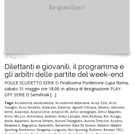
30 Maggio 2014
Dilettanti e giovanili, il programma e
gli arbitri delle partite del week-end
POULE SCUDETTO SERIE D Finalissima Pordenone-Lupa Roma,
sabato 31 maggio ore 18.00: in attesa di designazione PLAY-
OFF SERIE D Semifinali […]
Tags:
Accademia Sandonatese
,
Accademia Valseriana
,
Acop Zelo
,
Acos
Treviglio
,
Acov Verdello
,
Adrarese
,
Adrense
,
Agnelli Olimpia
,
Albano
,
Albinese
,
Almè
,
Alzanese
,
AlzanoCene
,
Amatori 85
,
Amici Antegnate
,
Amici Mapello
,
Amici Mozzo
,
Antoniana
,
Ardesio
,
Ardor Lazzate
,
Ares Redona
,
Arx
,
Arzago
,
Asola
,
Asperiam
,
Aurora Seriate
,
Aurora Travagliato
,
Aurora Trescore
,
Azzano
,
Badalasco
,
Bagnatica
,
Baradello
,
Barianese
,
Base 96 Seveso
,
Basiano Masate
Sporting
,
Berbenno
,
Bergamp Longuelo
,
Bm Sporting
,
Boltiere
,
Bonate 1951
,