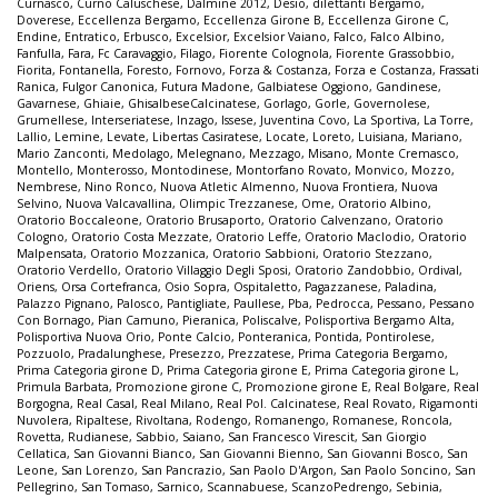
Curnasco
,
Curno Caluschese
,
Dalmine 2012
,
Desio
,
dilettanti Bergamo
,
Doverese
,
Eccellenza Bergamo
,
Eccellenza Girone B
,
Eccellenza Girone C
,
Endine
,
Entratico
,
Erbusco
,
Excelsior
,
Excelsior Vaiano
,
Falco
,
Falco Albino
,
Fanfulla
,
Fara
,
Fc Caravaggio
,
Filago
,
Fiorente Colognola
,
Fiorente Grassobbio
,
Fiorita
,
Fontanella
,
Foresto
,
Fornovo
,
Forza & Costanza
,
Forza e Costanza
,
Frassati
Ranica
,
Fulgor Canonica
,
Futura Madone
,
Galbiatese Oggiono
,
Gandinese
,
Gavarnese
,
Ghiaie
,
GhisalbeseCalcinatese
,
Gorlago
,
Gorle
,
Governolese
,
Grumellese
,
Interseriatese
,
Inzago
,
Issese
,
Juventina Covo
,
La Sportiva
,
La Torre
,
Lallio
,
Lemine
,
Levate
,
Libertas Casiratese
,
Locate
,
Loreto
,
Luisiana
,
Mariano
,
Mario Zanconti
,
Medolago
,
Melegnano
,
Mezzago
,
Misano
,
Monte Cremasco
,
Montello
,
Monterosso
,
Montodinese
,
Montorfano Rovato
,
Monvico
,
Mozzo
,
Nembrese
,
Nino Ronco
,
Nuova Atletic Almenno
,
Nuova Frontiera
,
Nuova
Selvino
,
Nuova Valcavallina
,
Olimpic Trezzanese
,
Ome
,
Oratorio Albino
,
Oratorio Boccaleone
,
Oratorio Brusaporto
,
Oratorio Calvenzano
,
Oratorio
Cologno
,
Oratorio Costa Mezzate
,
Oratorio Leffe
,
Oratorio Maclodio
,
Oratorio
Malpensata
,
Oratorio Mozzanica
,
Oratorio Sabbioni
,
Oratorio Stezzano
,
Oratorio Verdello
,
Oratorio Villaggio Degli Sposi
,
Oratorio Zandobbio
,
Ordival
,
Oriens
,
Orsa Cortefranca
,
Osio Sopra
,
Ospitaletto
,
Pagazzanese
,
Paladina
,
Palazzo Pignano
,
Palosco
,
Pantigliate
,
Paullese
,
Pba
,
Pedrocca
,
Pessano
,
Pessano
Con Bornago
,
Pian Camuno
,
Pieranica
,
Poliscalve
,
Polisportiva Bergamo Alta
,
Polisportiva Nuova Orio
,
Ponte Calcio
,
Ponteranica
,
Pontida
,
Pontirolese
,
Pozzuolo
,
Pradalunghese
,
Presezzo
,
Prezzatese
,
Prima Categoria Bergamo
,
Prima Categoria girone D
,
Prima Categoria girone E
,
Prima Categoria girone L
,
Primula Barbata
,
Promozione girone C
,
Promozione girone E
,
Real Bolgare
,
Real
Borgogna
,
Real Casal
,
Real Milano
,
Real Pol. Calcinatese
,
Real Rovato
,
Rigamonti
Nuvolera
,
Ripaltese
,
Rivoltana
,
Rodengo
,
Romanengo
,
Romanese
,
Roncola
,
Rovetta
,
Rudianese
,
Sabbio
,
Saiano
,
San Francesco Virescit
,
San Giorgio
Cellatica
,
San Giovanni Bianco
,
San Giovanni Bienno
,
San Giovanni Bosco
,
San
Leone
,
San Lorenzo
,
San Pancrazio
,
San Paolo D'Argon
,
San Paolo Soncino
,
San
Pellegrino
,
San Tomaso
,
Sarnico
,
Scannabuese
,
ScanzoPedrengo
,
Sebinia
,