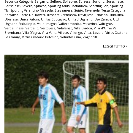
Seconda Categoria Bergamo
,
Sellero
,
Solleone
,
Solzese
,
Sondrio
,
Soresinese
,
Sorisolese
,
Sovere
,
Spinese
,
Sporting Adda Bottanuco
,
Sporting Leb
,
Sporting
Tlc
,
Sporting Valentino Mazzola
,
Stezzanese
,
Suisio
,
Tavernola
,
Terza Categoria
Bergamo
,
Torre De' Roveri
,
Trescore Cremasco
,
Trevigliese
,
Tribiano
,
Tribulina
,
Ubialese
,
Unica Futura
,
Unitas Coccaglio
,
United Urgnano
,
Uso Zanica
,
Utd
Urgnano
,
Valcalepio
,
Valle Imagna
,
Vallecamonica
,
Valserina
,
Valtrighe
,
Verdellinese
,
Verdello
,
Vertovese
,
Vidalengo
,
Villa D'adda
,
Villa d'Almè Val
Brembana
,
Villa D'ogna
,
Villa Valle
,
Villese
,
Villongo
,
Virtus Lovere
,
Virtus Oratorio
Gazzaniga
,
Virtus Oratorio Petosino
,
Voluntas Osio
,
Zogno 98
LEGGI TUTTO