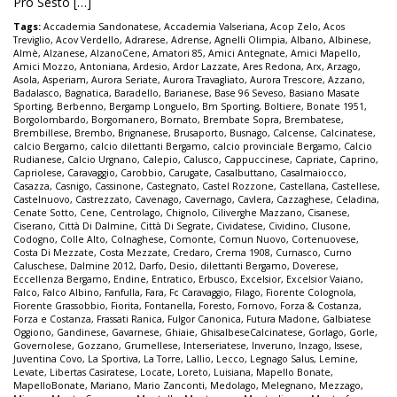
Pro Sesto […]
Tags:
Accademia Sandonatese
,
Accademia Valseriana
,
Acop Zelo
,
Acos
Treviglio
,
Acov Verdello
,
Adrarese
,
Adrense
,
Agnelli Olimpia
,
Albano
,
Albinese
,
Almè
,
Alzanese
,
AlzanoCene
,
Amatori 85
,
Amici Antegnate
,
Amici Mapello
,
Amici Mozzo
,
Antoniana
,
Ardesio
,
Ardor Lazzate
,
Ares Redona
,
Arx
,
Arzago
,
Asola
,
Asperiam
,
Aurora Seriate
,
Aurora Travagliato
,
Aurora Trescore
,
Azzano
,
Badalasco
,
Bagnatica
,
Baradello
,
Barianese
,
Base 96 Seveso
,
Basiano Masate
Sporting
,
Berbenno
,
Bergamp Longuelo
,
Bm Sporting
,
Boltiere
,
Bonate 1951
,
Borgolombardo
,
Borgomanero
,
Bornato
,
Brembate Sopra
,
Brembatese
,
Brembillese
,
Brembo
,
Brignanese
,
Brusaporto
,
Busnago
,
Calcense
,
Calcinatese
,
calcio Bergamo
,
calcio dilettanti Bergamo
,
calcio provinciale Bergamo
,
Calcio
Rudianese
,
Calcio Urgnano
,
Calepio
,
Calusco
,
Cappuccinese
,
Capriate
,
Caprino
,
Capriolese
,
Caravaggio
,
Carobbio
,
Carugate
,
Casalbuttano
,
Casalmaiocco
,
Casazza
,
Casnigo
,
Cassinone
,
Castegnato
,
Castel Rozzone
,
Castellana
,
Castellese
,
Castelnuovo
,
Castrezzato
,
Cavenago
,
Cavernago
,
Cavlera
,
Cazzaghese
,
Celadina
,
Cenate Sotto
,
Cene
,
Centrolago
,
Chignolo
,
Ciliverghe Mazzano
,
Cisanese
,
Ciserano
,
Città Di Dalmine
,
Città Di Segrate
,
Cividatese
,
Cividino
,
Clusone
,
Codogno
,
Colle Alto
,
Colnaghese
,
Comonte
,
Comun Nuovo
,
Cortenuovese
,
Costa Di Mezzate
,
Costa Mezzate
,
Credaro
,
Crema 1908
,
Curnasco
,
Curno
Caluschese
,
Dalmine 2012
,
Darfo
,
Desio
,
dilettanti Bergamo
,
Doverese
,
Eccellenza Bergamo
,
Endine
,
Entratico
,
Erbusco
,
Excelsior
,
Excelsior Vaiano
,
Falco
,
Falco Albino
,
Fanfulla
,
Fara
,
Fc Caravaggio
,
Filago
,
Fiorente Colognola
,
Fiorente Grassobbio
,
Fiorita
,
Fontanella
,
Foresto
,
Fornovo
,
Forza & Costanza
,
Forza e Costanza
,
Frassati Ranica
,
Fulgor Canonica
,
Futura Madone
,
Galbiatese
Oggiono
,
Gandinese
,
Gavarnese
,
Ghiaie
,
GhisalbeseCalcinatese
,
Gorlago
,
Gorle
,
Governolese
,
Gozzano
,
Grumellese
,
Interseriatese
,
Inveruno
,
Inzago
,
Issese
,
Juventina Covo
,
La Sportiva
,
La Torre
,
Lallio
,
Lecco
,
Legnago Salus
,
Lemine
,
Levate
,
Libertas Casiratese
,
Locate
,
Loreto
,
Luisiana
,
Mapello Bonate
,
MapelloBonate
,
Mariano
,
Mario Zanconti
,
Medolago
,
Melegnano
,
Mezzago
,