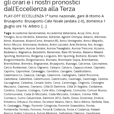
gli orari e i nostri pronostici
dall’Eccellenza alla Terza
PLAY-OFF ECCELLENZA 1° turno nazionale, gare di ritorno A
Brusaporto: Brusaporto-Calvi Noale (andata 2-0), domenica 1
giugno ore 16. Arbitro: […]
Tags:
Accademia Sandonatese
,
Accademia Valseriana
,
Acop Zelo
,
Acos
Treviglio
,
Acov Verdello
,
Adrarese
,
Adrense
,
Agnelli Olimpia
,
Albano
,
Albinese
,
Almè
,
Alzanese
,
AlzanoCene
,
Amatori 85
,
Amici Antegnate
,
Amici Mapello
,
Amici Mozzo
,
Antoniana
,
Ardesio
,
Ardor Lazzate
,
Ares Redona
,
Arx
,
Arzago
,
Asola
,
Asperiam
,
Aurora Seriate
,
Aurora Travagliato
,
Aurora Trescore
,
Azzano
,
Badalasco
,
Bagnatica
,
Baradello
,
Barianese
,
Base 96 Seveso
,
Basiano Masate
Sporting
,
Berbenno
,
Bergamp Longuelo
,
Bm Sporting
,
Boltiere
,
Bonate 1951
,
Borgolombardo
,
Borgomanero
,
Bornato
,
Brembate Sopra
,
Brembatese
,
Brembillese
,
Brembo
,
Brignanese
,
Brusaporto
,
Busnago
,
Calcense
,
Calcinatese
,
Calcio Rudianese
,
Calcio Urgnano
,
Calepio
,
Calusco
,
Cappuccinese
,
Capriate
,
Caprino
,
Capriolese
,
Caravaggio
,
Carobbio
,
Carugate
,
Casalbuttano
,
Casalmaiocco
,
Casazza
,
Casnigo
,
Cassinone
,
Castegnato
,
Castel Rozzone
,
Castellana
,
Castellese
,
Castelnuovo
,
Castrezzato
,
Cavenago
,
Cavernago
,
Cavlera
,
Cazzaghese
,
Celadina
,
Cenate Sotto
,
Cene
,
Centrolago
,
Chignolo
,
Ciliverghe
Mazzano
,
Cisanese
,
Ciserano
,
Città Di Dalmine
,
Città Di Segrate
,
Cividatese
,
Cividino
,
Clusone
,
Codogno
,
Colle Alto
,
Colnaghese
,
Comonte
,
Comun Nuovo
,
Cortenuovese
,
Costa Di Mezzate
,
Costa Mezzate
,
Credaro
,
Crema 1908
,
Curnasco
,
Curno Caluschese
,
Dalmine 2012
,
Darfo
,
Desio
,
Doverese
,
Endine
,
Entratico
,
Erbusco
,
Excelsior
,
Excelsior Vaiano
,
Falco
,
Falco Albino
,
Fanfulla
,
Fara
,
Fc Caravaggio
,
Filago
,
Fiorente Colognola
,
Fiorente Grassobbio
,
Fiorita
,
Fontanella
,
Foresto
,
Fornovo
,
Forza & Costanza
,
Forza e Costanza
,
Frassati
Ranica
,
Fulgor Canonica
,
Futura Madone
,
Galbiatese Oggiono
,
Gandinese
,