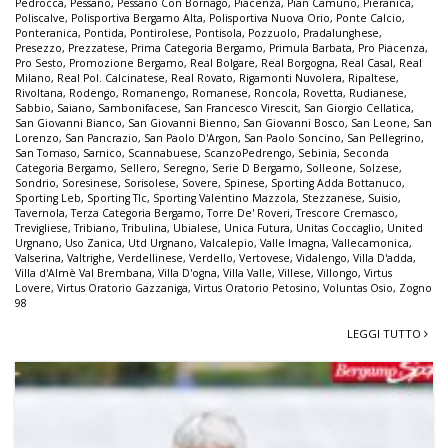
Pedrocca
,
Pessano
,
Pessano Con Bornago
,
Piacenza
,
Pian Camuno
,
Pieranica
,
Poliscalve
,
Polisportiva Bergamo Alta
,
Polisportiva Nuova Orio
,
Ponte Calcio
,
Ponteranica
,
Pontida
,
Pontirolese
,
Pontisola
,
Pozzuolo
,
Pradalunghese
,
Presezzo
,
Prezzatese
,
Prima Categoria Bergamo
,
Primula Barbata
,
Pro Piacenza
,
Pro Sesto
,
Promozione Bergamo
,
Real Bolgare
,
Real Borgogna
,
Real Casal
,
Real
Milano
,
Real Pol. Calcinatese
,
Real Rovato
,
Rigamonti Nuvolera
,
Ripaltese
,
Rivoltana
,
Rodengo
,
Romanengo
,
Romanese
,
Roncola
,
Rovetta
,
Rudianese
,
Sabbio
,
Saiano
,
Sambonifacese
,
San Francesco Virescit
,
San Giorgio Cellatica
,
San Giovanni Bianco
,
San Giovanni Bienno
,
San Giovanni Bosco
,
San Leone
,
San
Lorenzo
,
San Pancrazio
,
San Paolo D'Argon
,
San Paolo Soncino
,
San Pellegrino
,
San Tomaso
,
Sarnico
,
Scannabuese
,
ScanzoPedrengo
,
Sebinia
,
Seconda
Categoria Bergamo
,
Sellero
,
Seregno
,
Serie D Bergamo
,
Solleone
,
Solzese
,
Sondrio
,
Soresinese
,
Sorisolese
,
Sovere
,
Spinese
,
Sporting Adda Bottanuco
,
Sporting Leb
,
Sporting Tlc
,
Sporting Valentino Mazzola
,
Stezzanese
,
Suisio
,
Tavernola
,
Terza Categoria Bergamo
,
Torre De' Roveri
,
Trescore Cremasco
,
Trevigliese
,
Tribiano
,
Tribulina
,
Ubialese
,
Unica Futura
,
Unitas Coccaglio
,
United
Urgnano
,
Uso Zanica
,
Utd Urgnano
,
Valcalepio
,
Valle Imagna
,
Vallecamonica
,
Valserina
,
Valtrighe
,
Verdellinese
,
Verdello
,
Vertovese
,
Vidalengo
,
Villa D'adda
,
Villa d'Almè Val Brembana
,
Villa D'ogna
,
Villa Valle
,
Villese
,
Villongo
,
Virtus
Lovere
,
Virtus Oratorio Gazzaniga
,
Virtus Oratorio Petosino
,
Voluntas Osio
,
Zogno
98
LEGGI TUTTO