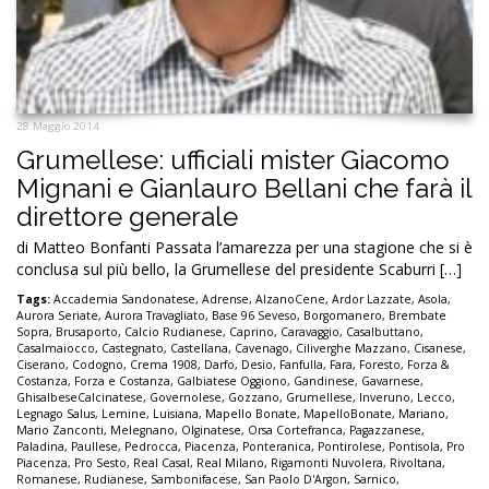
28 Maggio 2014
Grumellese: ufficiali mister Giacomo
Mignani e Gianlauro Bellani che farà il
direttore generale
di Matteo Bonfanti Passata l’amarezza per una stagione che si è
conclusa sul più bello, la Grumellese del presidente Scaburri […]
Tags:
Accademia Sandonatese
,
Adrense
,
AlzanoCene
,
Ardor Lazzate
,
Asola
,
Aurora Seriate
,
Aurora Travagliato
,
Base 96 Seveso
,
Borgomanero
,
Brembate
Sopra
,
Brusaporto
,
Calcio Rudianese
,
Caprino
,
Caravaggio
,
Casalbuttano
,
Casalmaiocco
,
Castegnato
,
Castellana
,
Cavenago
,
Ciliverghe Mazzano
,
Cisanese
,
Ciserano
,
Codogno
,
Crema 1908
,
Darfo
,
Desio
,
Fanfulla
,
Fara
,
Foresto
,
Forza &
Costanza
,
Forza e Costanza
,
Galbiatese Oggiono
,
Gandinese
,
Gavarnese
,
GhisalbeseCalcinatese
,
Governolese
,
Gozzano
,
Grumellese
,
Inveruno
,
Lecco
,
Legnago Salus
,
Lemine
,
Luisiana
,
Mapello Bonate
,
MapelloBonate
,
Mariano
,
Mario Zanconti
,
Melegnano
,
Olginatese
,
Orsa Cortefranca
,
Pagazzanese
,
Paladina
,
Paullese
,
Pedrocca
,
Piacenza
,
Ponteranica
,
Pontirolese
,
Pontisola
,
Pro
Piacenza
,
Pro Sesto
,
Real Casal
,
Real Milano
,
Rigamonti Nuvolera
,
Rivoltana
,
Romanese
,
Rudianese
,
Sambonifacese
,
San Paolo D'Argon
,
Sarnico
,