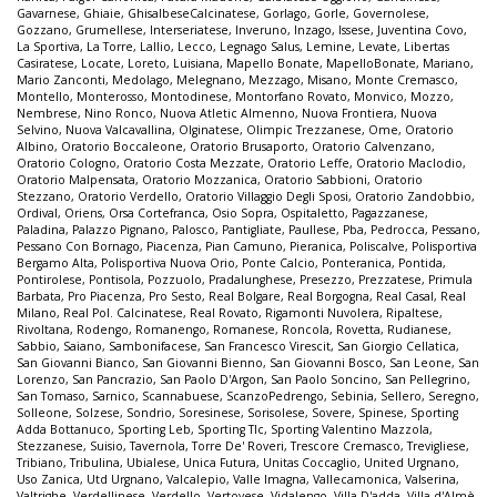
Gavarnese
,
Ghiaie
,
GhisalbeseCalcinatese
,
Gorlago
,
Gorle
,
Governolese
,
Gozzano
,
Grumellese
,
Interseriatese
,
Inveruno
,
Inzago
,
Issese
,
Juventina Covo
,
La Sportiva
,
La Torre
,
Lallio
,
Lecco
,
Legnago Salus
,
Lemine
,
Levate
,
Libertas
Casiratese
,
Locate
,
Loreto
,
Luisiana
,
Mapello Bonate
,
MapelloBonate
,
Mariano
,
Mario Zanconti
,
Medolago
,
Melegnano
,
Mezzago
,
Misano
,
Monte Cremasco
,
Montello
,
Monterosso
,
Montodinese
,
Montorfano Rovato
,
Monvico
,
Mozzo
,
Nembrese
,
Nino Ronco
,
Nuova Atletic Almenno
,
Nuova Frontiera
,
Nuova
Selvino
,
Nuova Valcavallina
,
Olginatese
,
Olimpic Trezzanese
,
Ome
,
Oratorio
Albino
,
Oratorio Boccaleone
,
Oratorio Brusaporto
,
Oratorio Calvenzano
,
Oratorio Cologno
,
Oratorio Costa Mezzate
,
Oratorio Leffe
,
Oratorio Maclodio
,
Oratorio Malpensata
,
Oratorio Mozzanica
,
Oratorio Sabbioni
,
Oratorio
Stezzano
,
Oratorio Verdello
,
Oratorio Villaggio Degli Sposi
,
Oratorio Zandobbio
,
Ordival
,
Oriens
,
Orsa Cortefranca
,
Osio Sopra
,
Ospitaletto
,
Pagazzanese
,
Paladina
,
Palazzo Pignano
,
Palosco
,
Pantigliate
,
Paullese
,
Pba
,
Pedrocca
,
Pessano
,
Pessano Con Bornago
,
Piacenza
,
Pian Camuno
,
Pieranica
,
Poliscalve
,
Polisportiva
Bergamo Alta
,
Polisportiva Nuova Orio
,
Ponte Calcio
,
Ponteranica
,
Pontida
,
Pontirolese
,
Pontisola
,
Pozzuolo
,
Pradalunghese
,
Presezzo
,
Prezzatese
,
Primula
Barbata
,
Pro Piacenza
,
Pro Sesto
,
Real Bolgare
,
Real Borgogna
,
Real Casal
,
Real
Milano
,
Real Pol. Calcinatese
,
Real Rovato
,
Rigamonti Nuvolera
,
Ripaltese
,
Rivoltana
,
Rodengo
,
Romanengo
,
Romanese
,
Roncola
,
Rovetta
,
Rudianese
,
Sabbio
,
Saiano
,
Sambonifacese
,
San Francesco Virescit
,
San Giorgio Cellatica
,
San Giovanni Bianco
,
San Giovanni Bienno
,
San Giovanni Bosco
,
San Leone
,
San
Lorenzo
,
San Pancrazio
,
San Paolo D'Argon
,
San Paolo Soncino
,
San Pellegrino
,
San Tomaso
,
Sarnico
,
Scannabuese
,
ScanzoPedrengo
,
Sebinia
,
Sellero
,
Seregno
,
Solleone
,
Solzese
,
Sondrio
,
Soresinese
,
Sorisolese
,
Sovere
,
Spinese
,
Sporting
Adda Bottanuco
,
Sporting Leb
,
Sporting Tlc
,
Sporting Valentino Mazzola
,
Stezzanese
,
Suisio
,
Tavernola
,
Torre De' Roveri
,
Trescore Cremasco
,
Trevigliese
,
Tribiano
,
Tribulina
,
Ubialese
,
Unica Futura
,
Unitas Coccaglio
,
United Urgnano
,
Uso Zanica
,
Utd Urgnano
,
Valcalepio
,
Valle Imagna
,
Vallecamonica
,
Valserina
,
Valtrighe
,
Verdellinese
,
Verdello
,
Vertovese
,
Vidalengo
,
Villa D'adda
,
Villa d'Almè