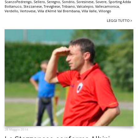
ScanzoPedrengo
,
Sellero
,
Seregno
,
Sondrio
,
Soresinese
,
Sovere
,
Sporting Adda
Bottanuco
,
Stezzanese
,
Trevigliese
,
Tribiano
,
Valcalepio
,
Vallecamonica
,
Verdello
,
Vertovese
,
Villa d'Almè Val Brembana
,
Villa Valle
,
Villongo
LEGGI TUTTO
28 Maggio 2014