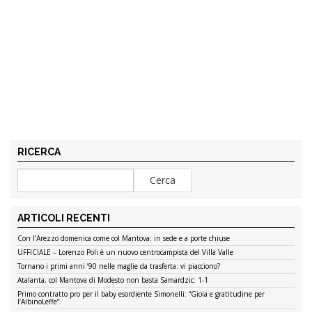
RICERCA
ARTICOLI RECENTI
Con l’Arezzo domenica come col Mantova: in sede e a porte chiuse
UFFICIALE – Lorenzo Poli è un nuovo centrocampista del Villa Valle
Tornano i primi anni ’90 nelle maglie da trasferta: vi piacciono?
Atalanta, col Mantova di Modesto non basta Samardzic: 1-1
Primo contratto pro per il baby esordiente Simonelli: “Gioia e gratitudine per
l’AlbinoLeffe”