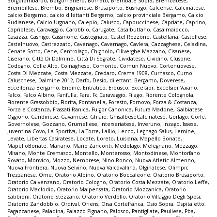
Borgolombardo
,
Borgomanero
,
Bornato
,
Brembate Sopra
,
Brembatese
,
Brembillese
,
Brembo
,
Brignanese
,
Brusaporto
,
Busnago
,
Calcense
,
Calcinatese
,
calcio Bergamo
,
calcio dilettanti Bergamo
,
calcio provinciale Bergamo
,
Calcio
Rudianese
,
Calcio Urgnano
,
Calepio
,
Calusco
,
Cappuccinese
,
Capriate
,
Caprino
,
Capriolese
,
Caravaggio
,
Carobbio
,
Carugate
,
Casalbuttano
,
Casalmaiocco
,
Casazza
,
Casnigo
,
Cassinone
,
Castegnato
,
Castel Rozzone
,
Castellana
,
Castellese
,
Castelnuovo
,
Castrezzato
,
Cavenago
,
Cavernago
,
Cavlera
,
Cazzaghese
,
Celadina
,
Cenate Sotto
,
Cene
,
Centrolago
,
Chignolo
,
Ciliverghe Mazzano
,
Cisanese
,
Ciserano
,
Città Di Dalmine
,
Città Di Segrate
,
Cividatese
,
Cividino
,
Clusone
,
Codogno
,
Colle Alto
,
Colnaghese
,
Comonte
,
Comun Nuovo
,
Cortenuovese
,
Costa Di Mezzate
,
Costa Mezzate
,
Credaro
,
Crema 1908
,
Curnasco
,
Curno
Caluschese
,
Dalmine 2012
,
Darfo
,
Desio
,
dilettanti Bergamo
,
Doverese
,
Eccellenza Bergamo
,
Endine
,
Entratico
,
Erbusco
,
Excelsior
,
Excelsior Vaiano
,
Falco
,
Falco Albino
,
Fanfulla
,
Fara
,
Fc Caravaggio
,
Filago
,
Fiorente Colognola
,
Fiorente Grassobbio
,
Fiorita
,
Fontanella
,
Foresto
,
Fornovo
,
Forza & Costanza
,
Forza e Costanza
,
Frassati Ranica
,
Fulgor Canonica
,
Futura Madone
,
Galbiatese
Oggiono
,
Gandinese
,
Gavarnese
,
Ghiaie
,
GhisalbeseCalcinatese
,
Gorlago
,
Gorle
,
Governolese
,
Gozzano
,
Grumellese
,
Interseriatese
,
Inveruno
,
Inzago
,
Issese
,
Juventina Covo
,
La Sportiva
,
La Torre
,
Lallio
,
Lecco
,
Legnago Salus
,
Lemine
,
Levate
,
Libertas Casiratese
,
Locate
,
Loreto
,
Luisiana
,
Mapello Bonate
,
MapelloBonate
,
Mariano
,
Mario Zanconti
,
Medolago
,
Melegnano
,
Mezzago
,
Misano
,
Monte Cremasco
,
Montello
,
Monterosso
,
Montodinese
,
Montorfano
Rovato
,
Monvico
,
Mozzo
,
Nembrese
,
Nino Ronco
,
Nuova Atletic Almenno
,
Nuova Frontiera
,
Nuova Selvino
,
Nuova Valcavallina
,
Olginatese
,
Olimpic
Trezzanese
,
Ome
,
Oratorio Albino
,
Oratorio Boccaleone
,
Oratorio Brusaporto
,
Oratorio Calvenzano
,
Oratorio Cologno
,
Oratorio Costa Mezzate
,
Oratorio Leffe
,
Oratorio Maclodio
,
Oratorio Malpensata
,
Oratorio Mozzanica
,
Oratorio
Sabbioni
,
Oratorio Stezzano
,
Oratorio Verdello
,
Oratorio Villaggio Degli Sposi
,
Oratorio Zandobbio
,
Ordival
,
Oriens
,
Orsa Cortefranca
,
Osio Sopra
,
Ospitaletto
,
Pagazzanese
,
Paladina
,
Palazzo Pignano
,
Palosco
,
Pantigliate
,
Paullese
,
Pba
,