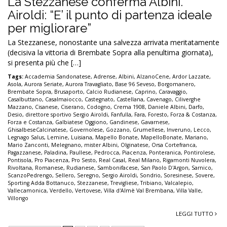
La Stezzanese conferma Albini.
Airoldi: “E’ il punto di partenza ideale
per migliorare”
La Stezzanese, nonostante una salvezza arrivata meritatamente
(decisiva la vittoria di Brembate Sopra alla penultima giornata),
si presenta più che […]
Tags:
Accademia Sandonatese
,
Adrense
,
Albini
,
AlzanoCene
,
Ardor Lazzate
,
Asola
,
Aurora Seriate
,
Aurora Travagliato
,
Base 96 Seveso
,
Borgomanero
,
Brembate Sopra
,
Brusaporto
,
Calcio Rudianese
,
Caprino
,
Caravaggio
,
Casalbuttano
,
Casalmaiocco
,
Castegnato
,
Castellana
,
Cavenago
,
Ciliverghe
Mazzano
,
Cisanese
,
Ciserano
,
Codogno
,
Crema 1908
,
Daniele Albini
,
Darfo
,
Desio
,
direttore sportivo Sergio Airoldi
,
Fanfulla
,
Fara
,
Foresto
,
Forza & Costanza
,
Forza e Costanza
,
Galbiatese Oggiono
,
Gandinese
,
Gavarnese
,
GhisalbeseCalcinatese
,
Governolese
,
Gozzano
,
Grumellese
,
Inveruno
,
Lecco
,
Legnago Salus
,
Lemine
,
Luisiana
,
Mapello Bonate
,
MapelloBonate
,
Mariano
,
Mario Zanconti
,
Melegnano
,
mister Albini
,
Olginatese
,
Orsa Cortefranca
,
Pagazzanese
,
Paladina
,
Paullese
,
Pedrocca
,
Piacenza
,
Ponteranica
,
Pontirolese
,
Pontisola
,
Pro Piacenza
,
Pro Sesto
,
Real Casal
,
Real Milano
,
Rigamonti Nuvolera
,
Rivoltana
,
Romanese
,
Rudianese
,
Sambonifacese
,
San Paolo D'Argon
,
Sarnico
,
ScanzoPedrengo
,
Sellero
,
Seregno
,
Sergio Airoldi
,
Sondrio
,
Soresinese
,
Sovere
,
Sporting Adda Bottanuco
,
Stezzanese
,
Trevigliese
,
Tribiano
,
Valcalepio
,
Vallecamonica
,
Verdello
,
Vertovese
,
Villa d'Almè Val Brembana
,
Villa Valle
,
Villongo
LEGGI TUTTO