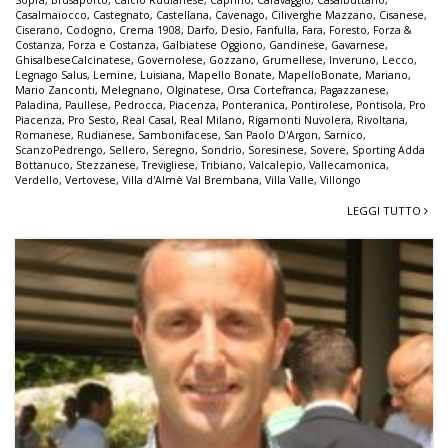
Casalmaiocco
,
Castegnato
,
Castellana
,
Cavenago
,
Ciliverghe Mazzano
,
Cisanese
,
Ciserano
,
Codogno
,
Crema 1908
,
Darfo
,
Desio
,
Fanfulla
,
Fara
,
Foresto
,
Forza &
Costanza
,
Forza e Costanza
,
Galbiatese Oggiono
,
Gandinese
,
Gavarnese
,
GhisalbeseCalcinatese
,
Governolese
,
Gozzano
,
Grumellese
,
Inveruno
,
Lecco
,
Legnago Salus
,
Lemine
,
Luisiana
,
Mapello Bonate
,
MapelloBonate
,
Mariano
,
Mario Zanconti
,
Melegnano
,
Olginatese
,
Orsa Cortefranca
,
Pagazzanese
,
Paladina
,
Paullese
,
Pedrocca
,
Piacenza
,
Ponteranica
,
Pontirolese
,
Pontisola
,
Pro
Piacenza
,
Pro Sesto
,
Real Casal
,
Real Milano
,
Rigamonti Nuvolera
,
Rivoltana
,
Romanese
,
Rudianese
,
Sambonifacese
,
San Paolo D'Argon
,
Sarnico
,
ScanzoPedrengo
,
Sellero
,
Seregno
,
Sondrio
,
Soresinese
,
Sovere
,
Sporting Adda
Bottanuco
,
Stezzanese
,
Trevigliese
,
Tribiano
,
Valcalepio
,
Vallecamonica
,
Verdello
,
Vertovese
,
Villa d'Almè Val Brembana
,
Villa Valle
,
Villongo
LEGGI TUTTO