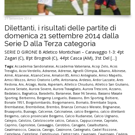
21 Settembre 2014
Dilettanti, i risultati delle partite di
domenica 21 settembre 2014 dalla
Serie D alla Terza categoria
SERIE D GIRONE B Atletico Montichiari – Caravaggio 1-3: 4’pt
Zagari (C), 8’pt Brognoli (C), 44’pt Casca (AM), 3’st Del […]
Tags:
Accademia Sandonatese
,
Accademia Valseriana
,
Acop Zelo
,
Acos
Treviglio
,
Acov Verdello
,
Adrarese
,
Adrense
,
Agnelli Olimpia
,
Albano
,
Albinese
,
Almè
,
Alzanese
,
AlzanoCene
,
Amatori 85
,
Amici Antegnate
,
Amici Mapello
,
Amici Mozzo
,
Amici Oratorio Leffe
,
Antoniana
,
Ardesio
,
Ardor Lazzate
,
Ares
Redona
,
Arx
,
Arzago
,
Asola
,
Asperiam
,
Atletico Chiuduno
,
Atletico San Giuliano
,
Aurora Seriate
,
Aurora Sovere
,
Aurora Travagliato
,
Aurora Trescore
,
Azzano
,
Badalasco
,
Bagnatica
,
Baradello
,
Barianese
,
Base 96 Seveso
,
Basiano Masate
Sporting
,
Berbenno
,
Bergamp Longuelo
,
Biassono
,
Bm Sporting
,
Boltiere
,
Bonate 1951
,
Borgolombardo
,
Borgomanero
,
Bornato
,
Brembate Sopra
,
Brembatese
,
Brembillese
,
Brembo
,
Brianza Cernusco Merate
,
Brignanese
,
Brusaporto
,
Busnago
,
Calcense
,
Calcinatese
,
calcio Bergamo
,
calcio dilettanti
Bergamo
,
calcio provinciale Bergamo
,
Calcio Rudianese
,
Calcio Urgnano
,
Calepio
,
Calolzio
,
Calolziocorte calcio
,
Calusco
,
Cappuccinese
,
Capriate
,
Caprino
,
Capriolese
,
Caravaggio
,
Carobbio
,
Carugate
,
Casalbuttano
,
Casalmaiocco
,
Casazza
,
Casnigo
,
Cassinone
,
Castegnato
,
Castel Rozzone
,
Castellana
,
Castellese
,
Castelnuovo
,
Castrezzato
,
Cavenago
,
Cavernago
,
Cavlera
,