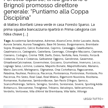
Brignoli promosso direttore
generale: “Puntiamo alla Coppa
Disciplina”
di Matteo Bonfanti Linea verde in casa Foresto Sparso. La
prima squadra biancazzurra ripartirà in Prima categoria con
l’idea chiave […]
Tags:
Accademia Sandonatese
,
Adrense
,
AlzanoCene
,
Ardor Lazzate
,
Asola
,
Aurora Seriate
,
Aurora Travagliato
,
Base 96 Seveso
,
Borgomanero
,
Brembate
Sopra
,
Brusaporto
,
Calcio Rudianese
,
Caprino
,
Caravaggio
,
Casalbuttano
,
Casalmaiocco
,
Castegnato
,
Castellana
,
Cavenago
,
Ciliverghe Mazzano
,
Cisanese
,
Ciserano
,
Codogno
,
Crema 1908
,
Darfo
,
Desio
,
Fanfulla
,
Fara
,
Foresto
,
Forza &
Costanza
,
Forza e Costanza
,
Galbiatese Oggiono
,
Gandinese
,
Gavarnese
,
GhisalbeseCalcinatese
,
Governolese
,
Gozzano
,
Grumellese
,
Inveruno
,
Lecco
,
Legnago Salus
,
Lemine
,
Luisiana
,
Mapello Bonate
,
MapelloBonate
,
Mariano
,
Mario Zanconti
,
Melegnano
,
Olginatese
,
Orsa Cortefranca
,
Pagazzanese
,
Paladina
,
Paullese
,
Pedrocca
,
Piacenza
,
Ponteranica
,
Pontirolese
,
Pontisola
,
Pro
Piacenza
,
Pro Sesto
,
Real Casal
,
Real Milano
,
Rigamonti Nuvolera
,
Rivoltana
,
Romanese
,
Rudianese
,
Sambonifacese
,
San Paolo D'Argon
,
Sarnico
,
ScanzoPedrengo
,
Sellero
,
Seregno
,
Sondrio
,
Soresinese
,
Sovere
,
Sporting Adda
Bottanuco
,
Stezzanese
,
Trevigliese
,
Tribiano
,
Valcalepio
,
Vallecamonica
,
Verdello
,
Vertovese
,
Villa d'Almè Val Brembana
,
Villa Valle
,
Villongo
LEGGI TUTTO