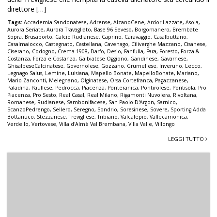
direttore […]
Tags:
Accademia Sandonatese
,
Adrense
,
AlzanoCene
,
Ardor Lazzate
,
Asola
,
Aurora Seriate
,
Aurora Travagliato
,
Base 96 Seveso
,
Borgomanero
,
Brembate
Sopra
,
Brusaporto
,
Calcio Rudianese
,
Caprino
,
Caravaggio
,
Casalbuttano
,
Casalmaiocco
,
Castegnato
,
Castellana
,
Cavenago
,
Ciliverghe Mazzano
,
Cisanese
,
Ciserano
,
Codogno
,
Crema 1908
,
Darfo
,
Desio
,
Fanfulla
,
Fara
,
Foresto
,
Forza &
Costanza
,
Forza e Costanza
,
Galbiatese Oggiono
,
Gandinese
,
Gavarnese
,
GhisalbeseCalcinatese
,
Governolese
,
Gozzano
,
Grumellese
,
Inveruno
,
Lecco
,
Legnago Salus
,
Lemine
,
Luisiana
,
Mapello Bonate
,
MapelloBonate
,
Mariano
,
Mario Zanconti
,
Melegnano
,
Olginatese
,
Orsa Cortefranca
,
Pagazzanese
,
Paladina
,
Paullese
,
Pedrocca
,
Piacenza
,
Ponteranica
,
Pontirolese
,
Pontisola
,
Pro
Piacenza
,
Pro Sesto
,
Real Casal
,
Real Milano
,
Rigamonti Nuvolera
,
Rivoltana
,
Romanese
,
Rudianese
,
Sambonifacese
,
San Paolo D'Argon
,
Sarnico
,
ScanzoPedrengo
,
Sellero
,
Seregno
,
Sondrio
,
Soresinese
,
Sovere
,
Sporting Adda
Bottanuco
,
Stezzanese
,
Trevigliese
,
Tribiano
,
Valcalepio
,
Vallecamonica
,
Verdello
,
Vertovese
,
Villa d'Almè Val Brembana
,
Villa Valle
,
Villongo
LEGGI TUTTO