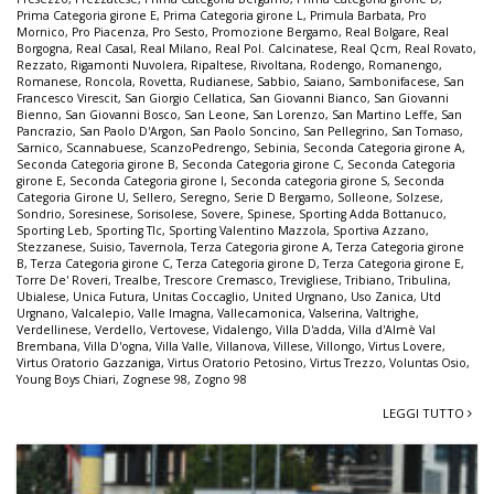
Prima Categoria girone E
,
Prima Categoria girone L
,
Primula Barbata
,
Pro
Mornico
,
Pro Piacenza
,
Pro Sesto
,
Promozione Bergamo
,
Real Bolgare
,
Real
Borgogna
,
Real Casal
,
Real Milano
,
Real Pol. Calcinatese
,
Real Qcm
,
Real Rovato
,
Rezzato
,
Rigamonti Nuvolera
,
Ripaltese
,
Rivoltana
,
Rodengo
,
Romanengo
,
Romanese
,
Roncola
,
Rovetta
,
Rudianese
,
Sabbio
,
Saiano
,
Sambonifacese
,
San
Francesco Virescit
,
San Giorgio Cellatica
,
San Giovanni Bianco
,
San Giovanni
Bienno
,
San Giovanni Bosco
,
San Leone
,
San Lorenzo
,
San Martino Leffe
,
San
Pancrazio
,
San Paolo D'Argon
,
San Paolo Soncino
,
San Pellegrino
,
San Tomaso
,
Sarnico
,
Scannabuese
,
ScanzoPedrengo
,
Sebinia
,
Seconda Categoria girone A
,
Seconda Categoria girone B
,
Seconda Categoria girone C
,
Seconda Categoria
girone E
,
Seconda Categoria girone I
,
Seconda categoria girone S
,
Seconda
Categoria Girone U
,
Sellero
,
Seregno
,
Serie D Bergamo
,
Solleone
,
Solzese
,
Sondrio
,
Soresinese
,
Sorisolese
,
Sovere
,
Spinese
,
Sporting Adda Bottanuco
,
Sporting Leb
,
Sporting Tlc
,
Sporting Valentino Mazzola
,
Sportiva Azzano
,
Stezzanese
,
Suisio
,
Tavernola
,
Terza Categoria girone A
,
Terza Categoria girone
B
,
Terza Categoria girone C
,
Terza Categoria girone D
,
Terza Categoria girone E
,
Torre De' Roveri
,
Trealbe
,
Trescore Cremasco
,
Trevigliese
,
Tribiano
,
Tribulina
,
Ubialese
,
Unica Futura
,
Unitas Coccaglio
,
United Urgnano
,
Uso Zanica
,
Utd
Urgnano
,
Valcalepio
,
Valle Imagna
,
Vallecamonica
,
Valserina
,
Valtrighe
,
Verdellinese
,
Verdello
,
Vertovese
,
Vidalengo
,
Villa D'adda
,
Villa d'Almè Val
Brembana
,
Villa D'ogna
,
Villa Valle
,
Villanova
,
Villese
,
Villongo
,
Virtus Lovere
,
Virtus Oratorio Gazzaniga
,
Virtus Oratorio Petosino
,
Virtus Trezzo
,
Voluntas Osio
,
Young Boys Chiari
,
Zognese 98
,
Zogno 98
LEGGI TUTTO