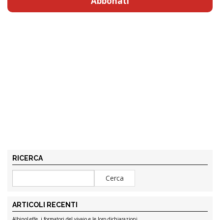
Abbonati
RICERCA
ARTICOLI RECENTI
AlbinoLeffe, i formatori del vivaio e le loro dichiarazioni