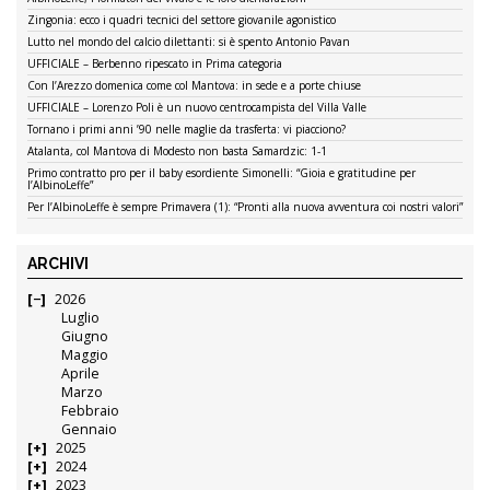
Zingonia: ecco i quadri tecnici del settore giovanile agonistico
Lutto nel mondo del calcio dilettanti: si è spento Antonio Pavan
UFFICIALE – Berbenno ripescato in Prima categoria
Con l’Arezzo domenica come col Mantova: in sede e a porte chiuse
UFFICIALE – Lorenzo Poli è un nuovo centrocampista del Villa Valle
Tornano i primi anni ’90 nelle maglie da trasferta: vi piacciono?
Atalanta, col Mantova di Modesto non basta Samardzic: 1-1
Primo contratto pro per il baby esordiente Simonelli: “Gioia e gratitudine per
l’AlbinoLeffe”
Per l’AlbinoLeffe è sempre Primavera (1): “Pronti alla nuova avventura coi nostri valori”
ARCHIVI
2026
Luglio
Giugno
Maggio
Aprile
Marzo
Febbraio
Gennaio
2025
2024
2023