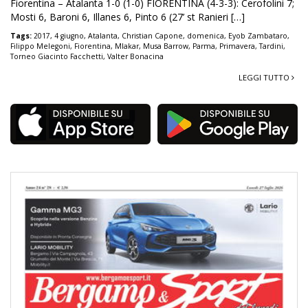
Fiorentina – Atalanta 1-0 (1-0) FIORENTINA (4-3-3): Cerofolini 7;
Mosti 6, Baroni 6, Illanes 6, Pinto 6 (27’ st Ranieri […]
Tags:
2017
,
4 giugno
,
Atalanta
,
Christian Capone
,
domenica
,
Eyob Zambataro
,
Filippo Melegoni
,
Fiorentina
,
Mlakar
,
Musa Barrow
,
Parma
,
Primavera
,
Tardini
,
Torneo Giacinto Facchetti
,
Valter Bonacina
LEGGI TUTTO