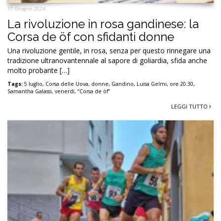
17 Giugno 2024
La rivoluzione in rosa gandinese: la
Corsa de öf con sfidanti donne
Una rivoluzione gentile, in rosa, senza per questo rinnegare una
tradizione ultranovantennale al sapore di goliardia, sfida anche
molto probante […]
Tags:
5 luglio
,
Corsa delle Uova
,
donne
,
Gandino
,
Luisa Gelmi
,
ore 20.30
,
Samantha Galassi
,
venerdì
,
“Corsa de öf”
LEGGI TUTTO