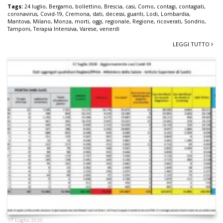
Tags:
24 luglio
,
Bergamo
,
bollettino
,
Brescia
,
casi
,
Como
,
contagi
,
contagiati
,
coronavirus
,
Covid-19
,
Cremona
,
dati
,
decessi
,
guariti
,
Lodi
,
Lombardia
,
Mantova
,
Milano
,
Monza
,
morti
,
oggi
,
regionale
,
Regione
,
ricoverati
,
Sondrio
,
Tamponi
,
Terapia Intensiva
,
Varese
,
venerdì
LEGGI TUTTO
17 Luglio 2020