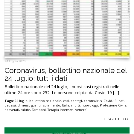
24 Luglio 2020
Coronavirus, bollettino nazionale del
24 luglio: tutti i dati
Bollettino nazionale del 24 luglio, i nuovi casi registrati nelle
ultime 24 ore sono 252. Le persone colpite da Covid-19 […]
Tags:
24 luglio
,
bollettino nazionale
,
casi
,
contagi
,
coronavirus
,
Covid-19
,
dati
,
decessi
,
dimessi
,
guariti
,
isolamento
,
Italia
,
morti
,
nuovi
,
oggi
,
Protezione Civile
,
ricoverati
,
salute
,
Tamponi
,
Terapia Intensiva
,
venerdì
LEGGI TUTTO