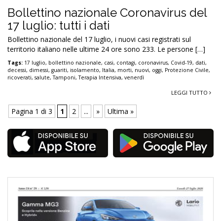
Bollettino nazionale Coronavirus del
17 luglio: tutti i dati
Bollettino nazionale del 17 luglio, i nuovi casi registrati sul
territorio italiano nelle ultime 24 ore sono 233. Le persone […]
Tags:
17 luglio
,
bollettino nazionale
,
casi
,
contagi
,
coronavirus
,
Covid-19
,
dati
,
decessi
,
dimessi
,
guariti
,
isolamento
,
Italia
,
morti
,
nuovi
,
oggi
,
Protezione Civile
,
ricoverati
,
salute
,
Tamponi
,
Terapia Intensiva
,
venerdì
LEGGI TUTTO
Pagina 1 di 3
1
2
...
»
Ultima »