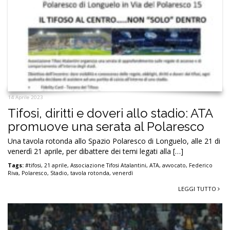
14 Aprile 2023
Tifosi, diritti e doveri allo stadio: ATA
promuove una serata al Polaresco
Una tavola rotonda allo Spazio Polaresco di Longuelo, alle 21 di
venerdì 21 aprile, per dibattere dei temi legati alla […]
Tags:
#tifosi
,
21 aprile
,
Associazione Tifosi Atalantini
,
ATA
,
avvocato
,
Federico
Riva
,
Polaresco
,
Stadio
,
tavola rotonda
,
venerdì
LEGGI TUTTO