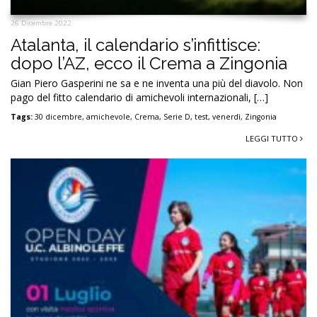
26 Dicembre 2022
Atalanta, il calendario s’infittisce:
dopo l’AZ, ecco il Crema a Zingonia
Gian Piero Gasperini ne sa e ne inventa una più del diavolo. Non
pago del fitto calendario di amichevoli internazionali, […]
Tags:
30 dicembre
,
amichevole
,
Crema
,
Serie D
,
test
,
venerdì
,
Zingonia
LEGGI TUTTO