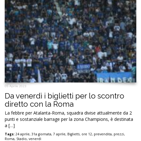
05 Aprile 2023
Da venerdì i biglietti per lo scontro
diretto con la Roma
La febbre per Atalanta-Roma, squadra divise attualmente da 2
punti e sostanziale barrage per la zona Champions, è destinata
a […]
Tags:
24 aprile
,
31a giornata
,
7 aprile
,
Biglietti
,
ore 12
,
prevendita
,
prezzi
,
Roma
,
Stadio
,
venerdì