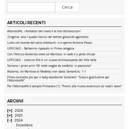
ARTICOLI RECENTI
AlbinoLeffe, i formatori del vivaio e le loro dichiarazioni
Zingonia: ecco i quadri tecnici del settore giovanile agonistico
Lutto nel mondo del calcio dilettanti: si è spento Antonio Pavan
UFFICIALE – Berbenno ripescato in Prima categoria
Con l’Arezzo domenica come col Mantova: in sede e a porte chiuse
UFFICIALE – Lorenzo Poli è un nuovo centrocampista del Villa Valle
Tornano i primi anni ’90 nelle maglie da trasferta: vi piacciono?
Atalanta, col Mantova di Modesto non basta Samardzic: 1-1
Primo contratto pro per il baby esordiente Simonelli: “Gioia e gratitudine per
l’AlbinoLeffe”
Per l’AlbinoLeffe è sempre Primavera (1): “Pronti alla nuova avventura coi nostri valori”
ARCHIVI
2026
2025
2024
Dicembre