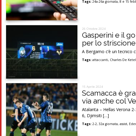
Tags:
24a-26a giornata
,
8 e 15 feb
26 Ottobre 2024
Gasperini e il go
per lo striscion
A Bergamo c’è un tecnico che
Tags:
attaccanti
,
Charles De Kete
15 Aprile 2024
Scamacca è grand
via anche col Ve
Atalanta – Hellas Verona 2-
6, Djimsiti […]
Tags:
2-2
,
32a giornata
,
assist
,
Ede