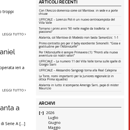
ARTICOLI RECENTI
Con l’Arezzo domenica come col Mantova: in sede e a porte
o troppi
chiuse
UFFICIALE – Lorenzo Poli è un nuovo centrocampista del
Villa Valle
Tornano i primi anni ’90 nelle maglie da trasferta: vi
piacciono?
LEGGI TUTTO
Atalanta, col Mantova di Modesto non basta Samardzic: 1-1
Primo contratto pro per il baby esordiente Simonelli: “Gioia e
gratitudine per l’AlbinoLeffe”
aniel
Per l’AlbinoLeffe è sempre Primavera (1): “Pronti alla nuova
avventura coi nostri valori”
UFFICIALE – La numero 11 del Villa Valle torna sulle spalle di
Giorgio Siani
perata ieri a
UFFICIALE – Alessandro Sangiorgi torna alla Real Calepina
La Torre, nomi importanti per la Juniores regionale (e in
ottica Prima squadra)
Atalanta in lutto: è scomparso Amerigo Sarri, papà di mister
Maurizio
LEGGI TUTTO
ARCHIVI
lanta a
2026
Luglio
Giugno
 di Serie A […]
Maggio