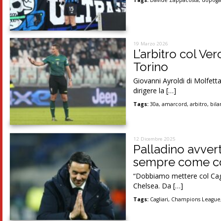
Tags:
Davide Zappacosta
,
dopoga
19 Marzo 2026
L’arbitro col Ver
Torino
Giovanni Ayroldi di Molfetta
dirigere la […]
Tags:
30a
,
amarcord
,
arbitro
,
bila
12 Dicembre 2025
Palladino avver
sempre come co
“Dobbiamo mettere col Cagl
Chelsea. Da […]
Tags:
Cagliari
,
Champions League