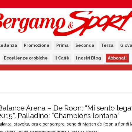
cellenza
Promozione
Prima
Seconda
Terza
Giova
Eccellenze orobiche
Il Caffè
I nostri Blog
Abbonati
Balance Arena – De Roon: “Mi sento lega
2015”. Palladino: “Champions lontana”
’Atalanta, stavolta, ora e per sempre, sono di Marten de Roon a fior di l