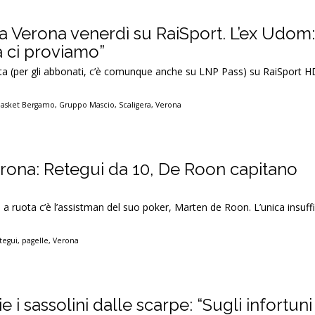
 Verona venerdì su RaiSport. L’ex Udom
 ci proviamo”
etta (per gli abbonati, c’è comunque anche su LNP Pass) su RaiSport H
Basket Bergamo
,
Gruppo Mascio
,
Scaligera
,
Verona
erona: Retegui da 10, De Roon capitano
 a ruota c’è l’assistman del suo poker, Marten de Roon. L’unica insuffi
tegui
,
pagelle
,
Verona
ie i sassolini dalle scarpe: “Sugli infortuni 