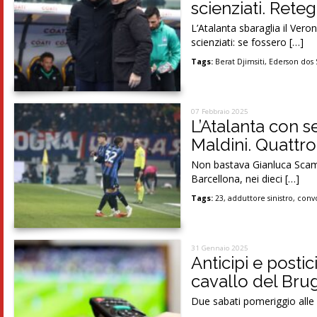
scienziati. Ret
L’Atalanta sbaraglia il Veron
scienziati: se fossero […]
Tags:
Berat Djimsiti
,
Ederson dos 
07 Febbraio 2025
L’Atalanta con 
Maldini. Quattro
Non bastava Gianluca Scama
Barcellona, nei dieci […]
Tags:
23
,
adduttore sinistro
,
conv
31 Gennaio 2025
Anticipi e postic
cavallo del Bru
Due sabati pomeriggio alle 15