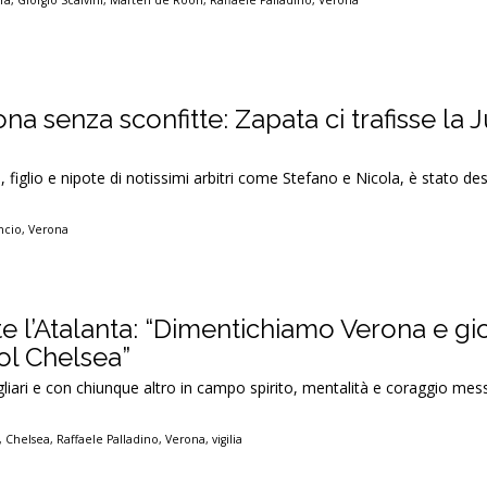
ra
,
Giorgio Scalvini
,
Marten de Roon
,
Raffaele Palladino
,
Verona
ona senza sconfitte: Zapata ci trafisse la 
, figlio e nipote di notissimi arbitri come Stefano e Nicola, è stato de
ncio
,
Verona
te l’Atalanta: “Dimentichiamo Verona e g
l Chelsea”
iari e con chiunque altro in campo spirito, mentalità e coraggio mes
,
Chelsea
,
Raffaele Palladino
,
Verona
,
vigilia