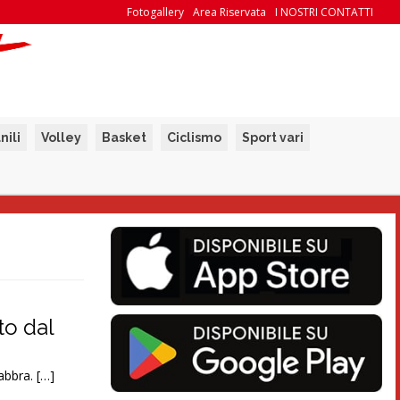
Fotogallery
Area Riservata
I NOSTRI CONTATTI
nili
Volley
Basket
Ciclismo
Sport vari
to dal
abbra. […]