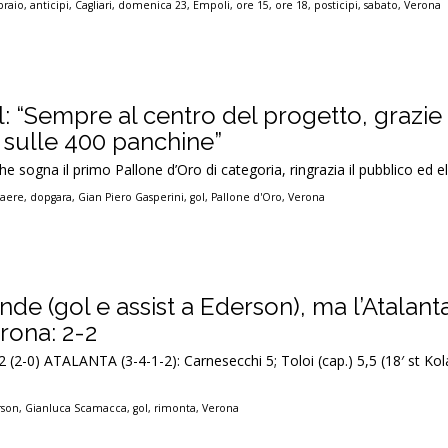
braio
,
anticipi
,
Cagliari
,
domenica 23
,
Empoli
,
ore 15
,
ore 18
,
posticipi
,
sabato
,
Verona
l: “Sempre al centro del progetto, grazie a
e sulle 400 panchine”
 sogna il primo Pallone d’Oro di categoria, ringrazia il pubblico ed el
laere
,
dopgara
,
Gian Piero Gasperini
,
gol
,
Pallone d'Oro
,
Verona
e (gol e assist a Ederson), ma l’Atalanta
rona: 2-2
2 (2-0) ATALANTA (3-4-1-2): Carnesecchi 5; Toloi (cap.) 5,5 (18′ st Kol
rson
,
Gianluca Scamacca
,
gol
,
rimonta
,
Verona