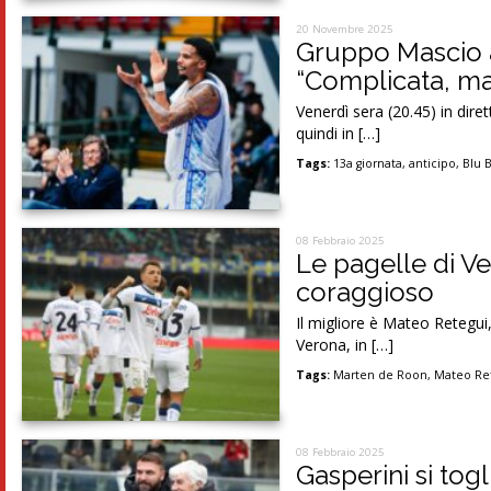
20 Novembre 2025
Gruppo Mascio a
“Complicata, ma
Venerdì sera (20.45) in dir
quindi in […]
Tags:
13a giornata
,
anticipo
,
Blu 
08 Febbraio 2025
Le pagelle di V
coraggioso
Il migliore è Mateo Retegui,
Verona, in […]
Tags:
Marten de Roon
,
Mateo Re
08 Febbraio 2025
Gasperini si togl