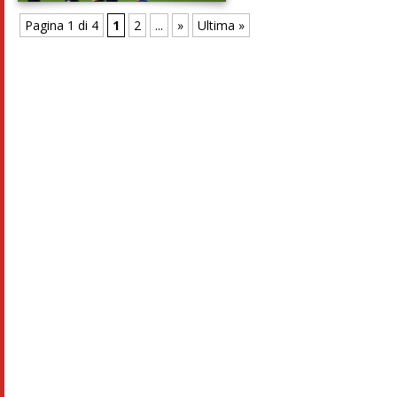
Pagina 1 di 4
1
2
...
»
Ultima »