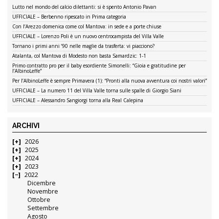
Lutto nel mondo del calcio dilettanti: si è spento Antonio Pavan
UFFICIALE – Berbenno ripescato in Prima categoria
Con l’Arezzo domenica come col Mantova: in sede e a porte chiuse
UFFICIALE – Lorenzo Poli è un nuovo centrocampista del Villa Valle
Tornano i primi anni ’90 nelle maglie da trasferta: vi piacciono?
Atalanta, col Mantova di Modesto non basta Samardzic: 1-1
Primo contratto pro per il baby esordiente Simonelli: “Gioia e gratitudine per
l’AlbinoLeffe”
Per l’AlbinoLeffe è sempre Primavera (1): “Pronti alla nuova avventura coi nostri valori”
UFFICIALE – La numero 11 del Villa Valle torna sulle spalle di Giorgio Siani
UFFICIALE – Alessandro Sangiorgi torna alla Real Calepina
ARCHIVI
2026
2025
2024
2023
2022
Dicembre
Novembre
Ottobre
Settembre
Agosto