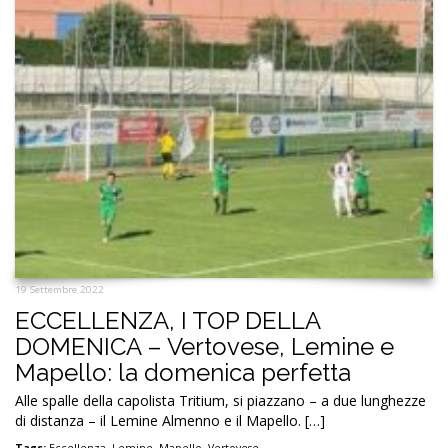
19 Settembre 2022
ECCELLENZA, I TOP DELLA
DOMENICA – Vertovese, Lemine e
Mapello: la domenica perfetta
Alle spalle della capolista Tritium, si piazzano – a due lunghezze
di distanza – il Lemine Almenno e il Mapello. […]
Tags:
Eccellenza
,
Lemine
,
Mapello
,
Vertovese