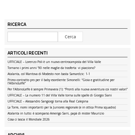
RICERCA
ARTICOLI RECENTI
UFFICIALE – Lorenzo Poli è un nuovo centrocampista del Villa Valle
Tornano i primi anni ’90 nelle maglie da trasferta: vi piacciono?
Atalanta, col Mantova di Modesto non basta Samardzic: 1-1
Primo contratto pro per il baby esordiente Simonelli: “Gioia e gratitudine per
l’AlbinoLeffe”
Per l’AlbinoLeffe è sempre Primavera (1): “Pronti alla nuova avventura coi nostri valori”
UFFICIALE – La numero 11 del Villa Valle torna sulle spalle di Giorgio Siani
UFFICIALE – Alessandro Sangiorgi torna alla Real Calepina
La Torre, nomi importanti per la Juniores regionale (e in ottica Prima squadra)
Atalanta in lutto: è scomparso Amerigo Sarri, papà di mister Maurizio
Cosa ci lascia il Mondiale 2026
ARCHIVI