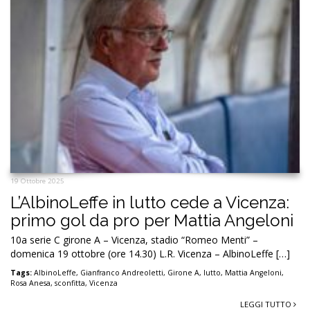
19 Ottobre 2025
L’AlbinoLeffe in lutto cede a Vicenza:
primo gol da pro per Mattia Angeloni
10a serie C girone A – Vicenza, stadio “Romeo Menti” –
domenica 19 ottobre (ore 14.30) L.R. Vicenza – AlbinoLeffe […]
Tags:
AlbinoLeffe
,
Gianfranco Andreoletti
,
Girone A
,
lutto
,
Mattia Angeloni
,
Rosa Anesa
,
sconfitta
,
Vicenza
LEGGI TUTTO