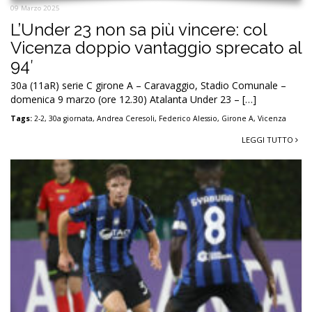
09 Marzo 2025
L’Under 23 non sa più vincere: col
Vicenza doppio vantaggio sprecato al
94′
30a (11aR) serie C girone A – Caravaggio, Stadio Comunale –
domenica 9 marzo (ore 12.30) Atalanta Under 23 – […]
Tags:
2-2
,
30a giornata
,
Andrea Ceresoli
,
Federico Alessio
,
Girone A
,
Vicenza
LEGGI TUTTO