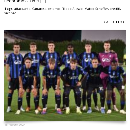
neopromossa in B […]
Tags:
attaccante
,
Carrarese
,
esterno
,
Filippo Alessio
,
Mateo Scheffer
,
prestiti
,
Vicenza
LEGGI TUTTO
18 Agosto 2024