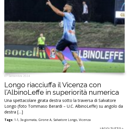
07 Settembre 2024
Longo riacciuffa il Vicenza con
l’AlbinoLeffe in superiorità numerica
Una spettacolare girata destra sotto la traversa di Salvatore
Longo (foto Tommaso Berardi – U.C. AlbinoLeffe) su angolo da
destra […]
Tags:
1-1
,
3a giornata
,
Girone A
,
Salvatore Longo
,
Vicenza
LEGGI TUTTO