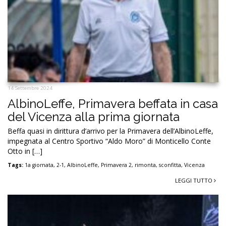
14 Settembre 2024
AlbinoLeffe, Primavera beffata in casa
del Vicenza alla prima giornata
Beffa quasi in dirittura d’arrivo per la Primavera dell’AlbinoLeffe,
impegnata al Centro Sportivo “Aldo Moro” di Monticello Conte
Otto in […]
Tags:
1a giornata
,
2-1
,
AlbinoLeffe
,
Primavera 2
,
rimonta
,
sconfitta
,
Vicenza
LEGGI TUTTO