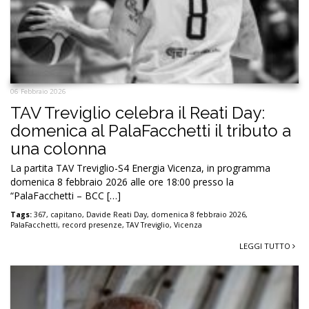
06 Febbraio 2026
TAV Treviglio celebra il Reati Day:
domenica al PalaFacchetti il tributo a
una colonna
La partita TAV Treviglio-S4 Energia Vicenza, in programma
domenica 8 febbraio 2026 alle ore 18:00 presso la
“PalaFacchetti – BCC […]
Tags:
367
,
capitano
,
Davide Reati Day
,
domenica 8 febbraio 2026
,
PalaFacchetti
,
record presenze
,
TAV Treviglio
,
Vicenza
LEGGI TUTTO