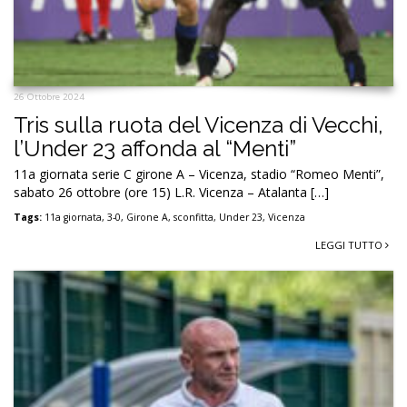
26 Ottobre 2024
Tris sulla ruota del Vicenza di Vecchi,
l’Under 23 affonda al “Menti”
11a giornata serie C girone A – Vicenza, stadio “Romeo Menti”,
sabato 26 ottobre (ore 15) L.R. Vicenza – Atalanta […]
Tags:
11a giornata
,
3-0
,
Girone A
,
sconfitta
,
Under 23
,
Vicenza
LEGGI TUTTO