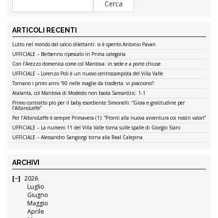
ARTICOLI RECENTI
Lutto nel mondo del calcio dilettanti: si è spento Antonio Pavan
UFFICIALE – Berbenno ripescato in Prima categoria
Con l’Arezzo domenica come col Mantova: in sede e a porte chiuse
UFFICIALE – Lorenzo Poli è un nuovo centrocampista del Villa Valle
Tornano i primi anni ’90 nelle maglie da trasferta: vi piacciono?
Atalanta, col Mantova di Modesto non basta Samardzic: 1-1
Primo contratto pro per il baby esordiente Simonelli: “Gioia e gratitudine per
l’AlbinoLeffe”
Per l’AlbinoLeffe è sempre Primavera (1): “Pronti alla nuova avventura coi nostri valori”
UFFICIALE – La numero 11 del Villa Valle torna sulle spalle di Giorgio Siani
UFFICIALE – Alessandro Sangiorgi torna alla Real Calepina
ARCHIVI
2026
Luglio
Giugno
Maggio
Aprile