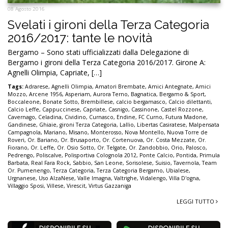
08 Agosto 2016
Svelati i gironi della Terza Categoria
2016/2017: tante le novità
Bergamo – Sono stati ufficializzati dalla Delegazione di
Bergamo i gironi della Terza Categoria 2016/2017. Girone A:
Agnelli Olimpia, Capriate, […]
Tags:
Adrarese
,
Agnelli Olimpia
,
Amatori Brembate
,
Amici Antegnate
,
Amici
Mozzo
,
Arcene 1956
,
Asperiam
,
Aurora Terno
,
Bagnatica
,
Bergamo & Sport
,
Boccaleone
,
Bonate Sotto
,
Brembillese
,
calcio bergamasco
,
Calcio dilettanti
,
Calcio Leffe
,
Cappuccinese
,
Capriate
,
Casnigo
,
Cassinone
,
Castel Rozzone
,
Cavernago
,
Celadina
,
Cividino
,
Curnasco
,
Endine
,
FC Curno
,
Futura Madone
,
Gandinese
,
Ghiaie
,
gironi Terza Categoria
,
Lallio
,
Libertas Casiratese
,
Malpensata
Campagnola
,
Mariano
,
Misano
,
Monterosso
,
Nova Montello
,
Nuova Torre de
Roveri
,
Or. Bariano
,
Or. Brusaporto
,
Or. Cortenuova
,
Or. Costa Mezzate
,
Or.
Fiorano
,
Or. Leffe
,
Or. Osio Sotto
,
Or. Telgate
,
Or. Zandobbio
,
Orio
,
Palosco
,
Pedrengo
,
Poliscalve
,
Polisportiva Colognola 2012
,
Ponte Calcio
,
Pontida
,
Primula
Barbata
,
Real Fara Rock
,
Sabbio
,
San Leone
,
Sorisolese
,
Suisio
,
Tavernola
,
Team
Or. Pumenengo
,
Terza Categoria
,
Terza Categoria Bergamo
,
Ubialese
,
Urgnanese
,
Uso AlzaNese
,
Valle Imagna
,
Valtrighe
,
Vidalengo
,
Villa D'ogna
,
Villaggio Sposi
,
Villese
,
Virescit
,
Virtus Gazzaniga
LEGGI TUTTO