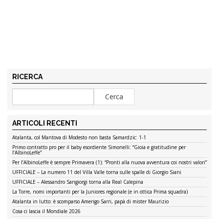
RICERCA
ARTICOLI RECENTI
Atalanta, col Mantova di Modesto non basta Samardzic: 1-1
Primo contratto pro per il baby esordiente Simonelli: “Gioia e gratitudine per
l’AlbinoLeffe”
Per l’AlbinoLeffe è sempre Primavera (1): “Pronti alla nuova avventura coi nostri valori”
UFFICIALE – La numero 11 del Villa Valle torna sulle spalle di Giorgio Siani
UFFICIALE – Alessandro Sangiorgi torna alla Real Calepina
La Torre, nomi importanti per la Juniores regionale (e in ottica Prima squadra)
Atalanta in lutto: è scomparso Amerigo Sarri, papà di mister Maurizio
Cosa ci lascia il Mondiale 2026