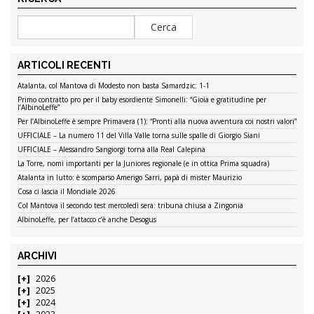
ARTICOLI RECENTI
Atalanta, col Mantova di Modesto non basta Samardzic: 1-1
Primo contratto pro per il baby esordiente Simonelli: “Gioia e gratitudine per
l’AlbinoLeffe”
Per l’AlbinoLeffe è sempre Primavera (1): “Pronti alla nuova avventura coi nostri valori”
UFFICIALE – La numero 11 del Villa Valle torna sulle spalle di Giorgio Siani
UFFICIALE – Alessandro Sangiorgi torna alla Real Calepina
La Torre, nomi importanti per la Juniores regionale (e in ottica Prima squadra)
Atalanta in lutto: è scomparso Amerigo Sarri, papà di mister Maurizio
Cosa ci lascia il Mondiale 2026
Col Mantova il secondo test mercoledì sera: tribuna chiusa a Zingonia
AlbinoLeffe, per l’attacco c’è anche Desogus
ARCHIVI
2026
2025
2024