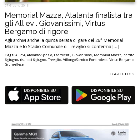
07 Giugno 2016
Memorial Mazza, Atalanta finalista tra
gli Allievi. Giovanissimi, Virtus
Bergamo di rigore
Agli archivi anche la quinta serata di gare del 26° Memorial
Mazza e lo Stadio Comunale di Treviglio si conferma […]
Tags:
Allievi
,
Atalanta-Spezia
,
Esordienti
,
Giovanissimi
,
Memorial Mazza
,
partite
6 giugno
,
risultati 6 giugno
,
Treviglio
,
VillongoSarnico-Pontirolese
,
Virtus Bergamo-
Grumellese
LEGGI TUTTO