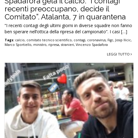
Spadafora gela il calcio: “I contagi
recenti preoccupano, decide il
Comitato”. Atalanta, 7 in quarantena
“I recenti contagi degli ultimi giorni in diverse squadre non fanno
ben sperare nell’ottica della ripresa del campionato”. I casi […]
Tags:
calcio
,
comitato tecnico scientifico
,
contagi
,
coronavirus
,
Figc
,
Josip Ilicic
,
Marco Sportiello
,
ministro
,
ripresa
,
stranieri
,
Vincenzo Spadafora
LEGGI TUTTO