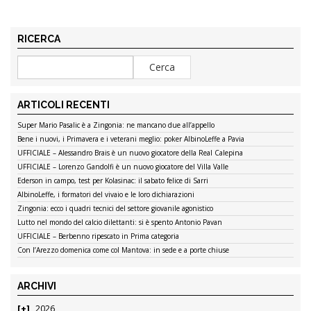
RICERCA
ARTICOLI RECENTI
Super Mario Pasalic è a Zingonia: ne mancano due all’appello
Bene i nuovi, i Primavera e i veterani meglio: poker AlbinoLeffe a Pavia
UFFICIALE – Alessandro Brais è un nuovo giocatore della Real Calepina
UFFICIALE – Lorenzo Gandolfi è un nuovo giocatore del Villa Valle
Ederson in campo, test per Kolasinac: il sabato felice di Sarri
AlbinoLeffe, i formatori del vivaio e le loro dichiarazioni
Zingonia: ecco i quadri tecnici del settore giovanile agonistico
Lutto nel mondo del calcio dilettanti: si è spento Antonio Pavan
UFFICIALE – Berbenno ripescato in Prima categoria
Con l’Arezzo domenica come col Mantova: in sede e a porte chiuse
ARCHIVI
2026