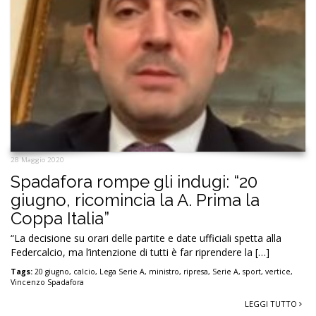
28 Maggio 2020
Spadafora rompe gli indugi: “20
giugno, ricomincia la A. Prima la
Coppa Italia”
“La decisione su orari delle partite e date ufficiali spetta alla
Federcalcio, ma l’intenzione di tutti è far riprendere la […]
Tags:
20 giugno
,
calcio
,
Lega Serie A
,
ministro
,
ripresa
,
Serie A
,
sport
,
vertice
,
Vincenzo Spadafora
LEGGI TUTTO