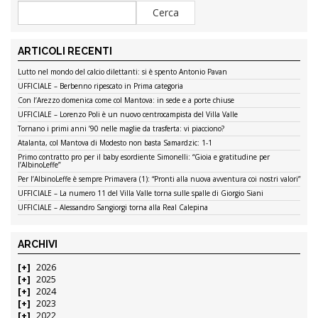
ARTICOLI RECENTI
Lutto nel mondo del calcio dilettanti: si è spento Antonio Pavan
UFFICIALE – Berbenno ripescato in Prima categoria
Con l’Arezzo domenica come col Mantova: in sede e a porte chiuse
UFFICIALE – Lorenzo Poli è un nuovo centrocampista del Villa Valle
Tornano i primi anni ’90 nelle maglie da trasferta: vi piacciono?
Atalanta, col Mantova di Modesto non basta Samardzic: 1-1
Primo contratto pro per il baby esordiente Simonelli: “Gioia e gratitudine per
l’AlbinoLeffe”
Per l’AlbinoLeffe è sempre Primavera (1): “Pronti alla nuova avventura coi nostri valori”
UFFICIALE – La numero 11 del Villa Valle torna sulle spalle di Giorgio Siani
UFFICIALE – Alessandro Sangiorgi torna alla Real Calepina
ARCHIVI
2026
2025
2024
2023
2022