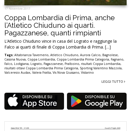
17 Novembre 2017
Coppa Lombardia di Prima, anche
l’Atletico Chiuduno ai quarti.
Pagazzanese, quanti rimpianti
L’Atletico Chiuduno vince in casa del Lograto e raggiunge la
Falco ai quarti di finale di Coppa Lombardia di Prima. […]
Tags:
Altabrianza Tavernerio
,
Atletico Chiuduno
,
Aurora Calcio
,
Bagnolese
,
Cassina Nuova
,
Coppa Lombardia
,
Coppa Lombardia Prima Categoria
,
Fagnano
,
Falco
,
Lodigiana
,
Lograto
,
Pagazzanese
,
Pralboino
,
risultati Coppa Lombardia
,
risultati ottavi Coppa Lombardia Prima Categoria
,
Sporting Valentino Mazzola
,
Valceresio Audax
,
Valera Fratta
,
Vis Nova Giussano
,
Vistarino
LEGGI TUTTO