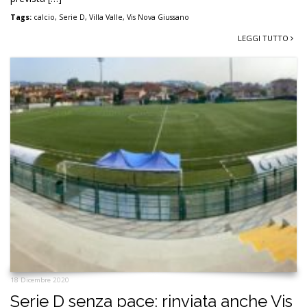
Tags:
calcio
,
Serie D
,
Villa Valle
,
Vis Nova Giussano
LEGGI TUTTO
18 Dicembre 2020
Serie D senza pace: rinviata anche Vis