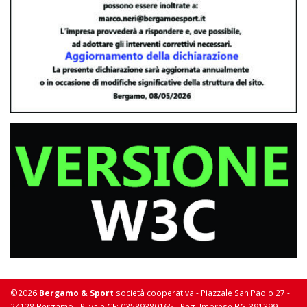
©2026
Bergamo & Sport
società cooperativa - Piazzale San Paolo 27 -
24128 Bergamo - P Iva e CF: 03589380165 - Reg. Imprese BG-391399 -