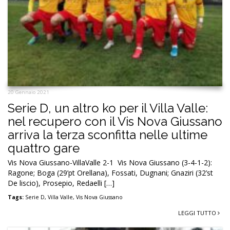
20 Gennaio 2021
Serie D, un altro ko per il Villa Valle:
nel recupero con il Vis Nova Giussano
arriva la terza sconfitta nelle ultime
quattro gare
Vis Nova Giussano-VillaValle 2-1 Vis Nova Giussano (3-4-1-2):
Ragone; Boga (29’pt Orellana), Fossati, Dugnani; Gnaziri (32’st
De liscio), Prosepio, Redaelli […]
Tags:
Serie D
,
Villa Valle
,
Vis Nova Giussano
LEGGI TUTTO