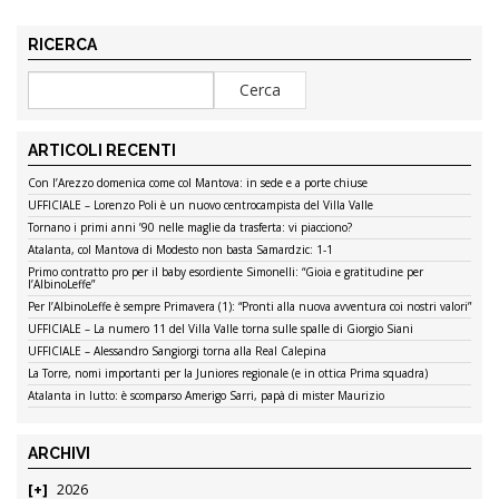
RICERCA
ARTICOLI RECENTI
Con l’Arezzo domenica come col Mantova: in sede e a porte chiuse
UFFICIALE – Lorenzo Poli è un nuovo centrocampista del Villa Valle
Tornano i primi anni ’90 nelle maglie da trasferta: vi piacciono?
Atalanta, col Mantova di Modesto non basta Samardzic: 1-1
Primo contratto pro per il baby esordiente Simonelli: “Gioia e gratitudine per
l’AlbinoLeffe”
Per l’AlbinoLeffe è sempre Primavera (1): “Pronti alla nuova avventura coi nostri valori”
UFFICIALE – La numero 11 del Villa Valle torna sulle spalle di Giorgio Siani
UFFICIALE – Alessandro Sangiorgi torna alla Real Calepina
La Torre, nomi importanti per la Juniores regionale (e in ottica Prima squadra)
Atalanta in lutto: è scomparso Amerigo Sarri, papà di mister Maurizio
ARCHIVI
2026