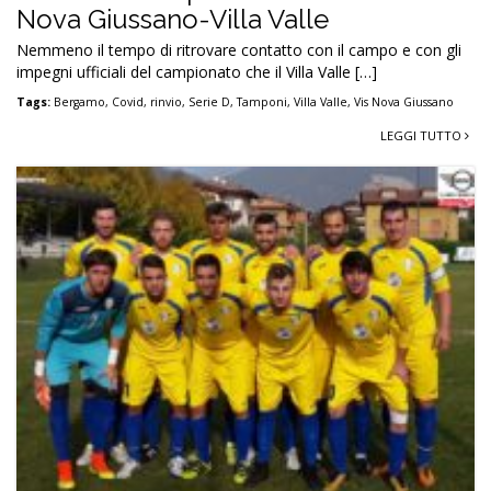
Nova Giussano-Villa Valle
Nemmeno il tempo di ritrovare contatto con il campo e con gli
impegni ufficiali del campionato che il Villa Valle […]
Tags:
Bergamo
,
Covid
,
rinvio
,
Serie D
,
Tamponi
,
Villa Valle
,
Vis Nova Giussano
LEGGI TUTTO