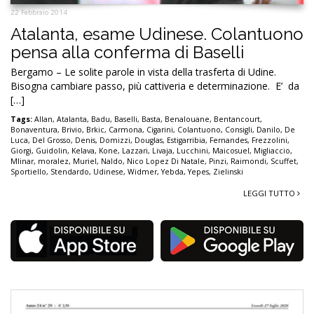
22 Febbraio 2014
Atalanta, esame Udinese. Colantuono
pensa alla conferma di Baselli
Bergamo – Le solite parole in vista della trasferta di Udine.
Bisogna cambiare passo, più cattiveria e determinazione. E’ da
[…]
Tags:
Allan
,
Atalanta
,
Badu
,
Baselli
,
Basta
,
Benalouane
,
Bentancourt
,
Bonaventura
,
Brivio
,
Brkic
,
Carmona
,
Cigarini
,
Colantuono
,
Consigli
,
Danilo
,
De
Luca
,
Del Grosso
,
Denis
,
Domizzi
,
Douglas
,
Estigarribia
,
Fernandes
,
Frezzolini
,
Giorgi
,
Guidolin
,
Kelava
,
Kone
,
Lazzari
,
Livaja
,
Lucchini
,
Maicosuel
,
Migliaccio
,
Mlinar
,
moralez
,
Muriel
,
Naldo
,
Nico Lopez Di Natale
,
Pinzi
,
Raimondi
,
Scuffet
,
Sportiello
,
Stendardo
,
Udinese
,
Widmer
,
Yebda
,
Yepes
,
Zielinski
LEGGI TUTTO