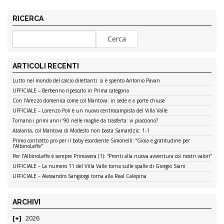
RICERCA
ARTICOLI RECENTI
Lutto nel mondo del calcio dilettanti: si è spento Antonio Pavan
UFFICIALE – Berbenno ripescato in Prima categoria
Con l’Arezzo domenica come col Mantova: in sede e a porte chiuse
UFFICIALE – Lorenzo Poli è un nuovo centrocampista del Villa Valle
Tornano i primi anni ’90 nelle maglie da trasferta: vi piacciono?
Atalanta, col Mantova di Modesto non basta Samardzic: 1-1
Primo contratto pro per il baby esordiente Simonelli: “Gioia e gratitudine per
l’AlbinoLeffe”
Per l’AlbinoLeffe è sempre Primavera (1): “Pronti alla nuova avventura coi nostri valori”
UFFICIALE – La numero 11 del Villa Valle torna sulle spalle di Giorgio Siani
UFFICIALE – Alessandro Sangiorgi torna alla Real Calepina
ARCHIVI
2026