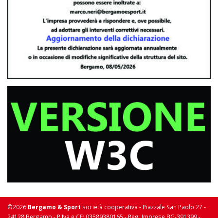
©2026
Bergamo & Sport
società cooperativa - Piazzale San Paolo 27 -
24128 Bergamo - P Iva e CF: 03589380165 - Reg. Imprese BG-391399 -