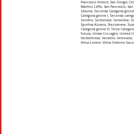
Francesco Virescit
,
San Giorgio Cel
Martino Leffe
,
San Pancrazio
,
San
Sebinia
,
Seconda Categoria giron
Categoria girone I
,
Seconda catego
Sondrio
,
Soresinese
,
Sorisolese
,
S
Sportiva Azzano
,
Stezzanese
,
Suis
Categoria girone D
,
Terza Categori
Futura
,
Unitas Coccaglio
,
United U
Verdellinese
,
Verdello
,
Vertovese
Virtus Lovere
,
Virtus Oratorio Gaz