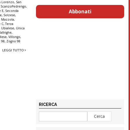
n Lorenzo
,
San
,
ScanzoPedrengo
,
Abbonati
e E
,
Seconda
ne
,
Solzese
,
o Mazzola
,
e C
,
Terza
,
Ubialese
,
Unica
Valtrighe
,
llese
,
Villongo
,
 98
,
Zogno 98
LEGGI TUTTO
RICERCA