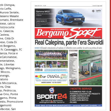
lli Olimpia
,
rio Leffe
,
,
Aurora Seriate
,
Basiano Masate
ornato
,
Brembate
atese
,
calcio
lolziocorte
co
,
Casazza
,
Cavlera
,
ine
,
Città Di
vese
,
Costa Di
anti Bergamo
,
,
Fc Caravaggio
,
FC
stanza
,
Forza e
seCalcinatese
,
terseriatese
,
te
,
Libertas
ago
,
Melegnano
,
,
Mozzo
,
anengo
,
ratorio
io Mozzanica
,
ens
,
Orsa
go
,
Pedrocca
,
va Orio
,
Ponte
ergamo
,
Prima
Sesto
,
Promozione
igamonti
ifacese
,
San