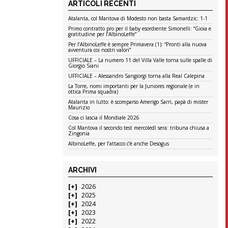
ARTICOLI RECENTI
Atalanta, col Mantova di Modesto non basta Samardzic: 1-1
Primo contratto pro per il baby esordiente Simonelli: “Gioia e
gratitudine per l’AlbinoLeffe”
Per l’AlbinoLeffe è sempre Primavera (1): “Pronti alla nuova
avventura coi nostri valori”
UFFICIALE – La numero 11 del Villa Valle torna sulle spalle di
Giorgio Siani
UFFICIALE – Alessandro Sangiorgi torna alla Real Calepina
La Torre, nomi importanti per la Juniores regionale (e in
ottica Prima squadra)
Atalanta in lutto: è scomparso Amerigo Sarri, papà di mister
Maurizio
Cosa ci lascia il Mondiale 2026
Col Mantova il secondo test mercoledì sera: tribuna chiusa a
Zingonia
AlbinoLeffe, per l’attacco c’è anche Desogus
ARCHIVI
2026
2025
2024
2023
2022