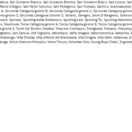
latica
,
San Giovanni Bianco
,
San Giovanni Bienno
,
San Giovanni Bosco
,
San Leone
,
Sa
 Paolo D'Argon
,
San Paolo Soncino
,
San Pellegrino
,
San Tomaso
,
Sarnico
,
Scannabuese
e A
,
Seconda Categoria girone B
,
Seconda Categoria girone C
,
Seconda Categoria giron
ria girone S
,
Seconda Categoria Girone U
,
Sellero
,
Seregno
,
Serie D Bergamo
,
Solleo
overe
,
Spinese
,
Sporting Adda Bottanuco
,
Sporting Leb
,
Sporting Tlc
,
Sporting Valentin
io
,
Tavernola
,
Terza Categoria girone A
,
Terza Categoria girone B
,
Terza Categoria giron
a girone E
,
Torre De' Roveri
,
Trealbe
,
Trescore Cremasco
,
Trevigliese
,
Tribiano
,
Tribulina
rgnano
,
Uso Zanica
,
Utd Urgnano
,
Valcalepio
,
Valle Imagna
,
Vallecamonica
,
Valserina
,
,
Vidalengo
,
Villa D'adda
,
Villa d'Almè Val Brembana
,
Villa D'ogna
,
Villa Valle
,
Villanova
,
Vi
zaniga
,
Virtus Oratorio Petosino
,
Virtus Trezzo
,
Voluntas Osio
,
Young Boys Chiari
,
Zognese