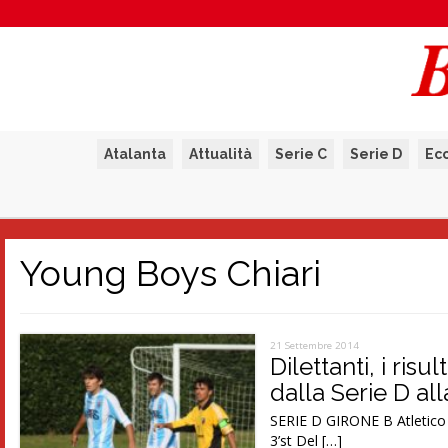
Atalanta
Attualità
Serie C
Serie D
Ec
Young Boys Chiari
21 Settembre 2014
Dilettanti, i ris
dalla Serie D al
SERIE D GIRONE B Atletico M
3’st Del […]