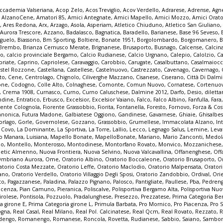
ccademia Valseriana
,
Acop Zelo
,
Acos Treviglio
,
Acov Verdello
,
Adrarese
,
Adrense
,
Agne
,
AlzanoCene
,
Amatori 85
,
Amici Antegnate
,
Amici Mapello
,
Amici Mozzo
,
Amici Orato
e
,
Ares Redona
,
Arx
,
Arzago
,
Asola
,
Asperiam
,
Atletico Chiuduno
,
Atletico San Giuliano
,
Aurora Trescore
,
Azzano
,
Badalasco
,
Bagnatica
,
Baradello
,
Barianese
,
Base 96 Seveso
,
guelo
,
Biassono
,
Bm Sporting
,
Boltiere
,
Bonate 1951
,
Borgolombardo
,
Borgomanero
,
B
Brembo
,
Brianza Cernusco Merate
,
Brignanese
,
Brusaporto
,
Busnago
,
Calcense
,
Calcin
mo
,
calcio provinciale Bergamo
,
Calcio Rudianese
,
Calcio Urgnano
,
Calepio
,
Calolzio
,
Ca
priate
,
Caprino
,
Capriolese
,
Caravaggio
,
Carobbio
,
Carugate
,
Casalbuttano
,
Casalmaioc
stel Rozzone
,
Castellana
,
Castellese
,
Castelnuovo
,
Castrezzato
,
Cavenago
,
Cavernago
,
to
,
Cene
,
Centrolago
,
Chignolo
,
Ciliverghe Mazzano
,
Cisanese
,
Ciserano
,
Città Di Dalm
one
,
Codogno
,
Colle Alto
,
Colnaghese
,
Comonte
,
Comun Nuovo
,
Cornatese
,
Cortenuo
,
Crema 1908
,
Curnasco
,
Curno
,
Curno Caluschese
,
Dalmine 2012
,
Darfo
,
Desio
,
dilett
ndine
,
Entratico
,
Erbusco
,
Excelsior
,
Excelsior Vaiano
,
Falco
,
Falco Albino
,
Fanfulla
,
Fara
rente Colognola
,
Fiorente Grassobbio
,
Fiorita
,
Fontanella
,
Foresto
,
Fornovo
,
Forza & Co
anonica
,
Futura Madone
,
Galbiatese Oggiono
,
Gandinese
,
Gavarnese
,
Ghiaie
,
Ghisalbe
orlago
,
Gorle
,
Governolese
,
Gozzano
,
Grassobbio
,
Grumellese
,
Immacolata Alzano
,
In
a Covo
,
La Dominante
,
La Sportiva
,
La Torre
,
Lallio
,
Lecco
,
Legnago Salus
,
Lemine
,
Leva
o Manara
,
Luisiana
,
Mapello Bonate
,
MapelloBonate
,
Mariano
,
Mario Zanconti
,
Medol
co
,
Montello
,
Monterosso
,
Montodinese
,
Montorfano Rovato
,
Monvico
,
Mozzanichese
letic Almenno
,
Nuova Frontiera
,
Nuova Selvino
,
Nuova Valcavallina
,
Offanenghese
,
Off
mbriano Aurora
,
Ome
,
Oratorio Albino
,
Oratorio Boccaleone
,
Oratorio Brusaporto
,
O
atorio Costa Mezzate
,
Oratorio Leffe
,
Oratorio Maclodio
,
Oratorio Malpensata
,
Orator
zano
,
Oratorio Verdello
,
Oratorio Villaggio Degli Sposi
,
Oratorio Zandobbio
,
Ordival
,
Ori
to
,
Pagazzanese
,
Paladina
,
Palazzo Pignano
,
Palosco
,
Pantigliate
,
Paullese
,
Pba
,
Pedren
acenza
,
Pian Camuno
,
Pieranica
,
Poliscalve
,
Polisportiva Bergamo Alta
,
Polisportiva Nuo
irolese
,
Pontisola
,
Pozzuolo
,
Pradalunghese
,
Presezzo
,
Prezzatese
,
Prima Categoria B
a girone E
,
Prima Categoria girone L
,
Primula Barbata
,
Pro Mornico
,
Pro Piacenza
,
Pro 
ogna
,
Real Casal
,
Real Milano
,
Real Pol. Calcinatese
,
Real Qcm
,
Real Rovato
,
Rezzato
,
R
dengo
,
Romanengo
,
Romanese
,
Roncola
,
Rovetta
,
Rudianese
,
Sabbio
,
Saiano
,
Sambon