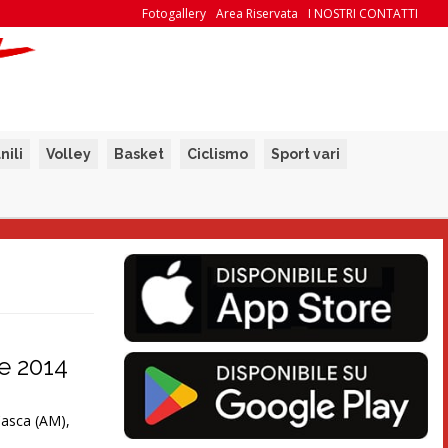
Fotogallery
Area Riservata
I NOSTRI CONTATTI
nili
Volley
Basket
Ciclismo
Sport vari
re 2014
 Casca (AM),