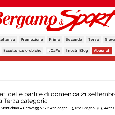
cellenza
Promozione
Prima
Seconda
Terza
Giova
Eccellenze orobiche
Il Caffè
I nostri Blog
Abbonati
ultati delle partite di domenica 21 settemb
la Terza categoria
ontichiari – Caravaggio 1-3: 4’pt Zagari (C), 8’pt Brognoli (C), 44’pt