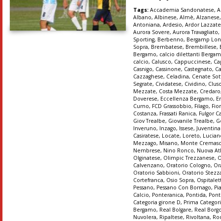
Tags:
Accademia Sandonatese
,
A
Albano
,
Albinese
,
Almè
,
Alzanese
Antoniana
,
Ardesio
,
Ardor Lazzat
Aurora Sovere
,
Aurora Travagliato
Sporting
,
Berbenno
,
Bergamp Lon
Sopra
,
Brembatese
,
Brembillese
,
Bergamo
,
calcio dilettanti Berga
calcio
,
Calusco
,
Cappuccinese
,
Ca
Casnigo
,
Cassinone
,
Castegnato
,
Ca
Cazzaghese
,
Celadina
,
Cenate Sot
Segrate
,
Cividatese
,
Cividino
,
Clus
Mezzate
,
Costa Mezzate
,
Credaro
Doverese
,
Eccellenza Bergamo
,
E
Curno
,
FCD Grassobbio
,
Filago
,
Fio
Costanza
,
Frassati Ranica
,
Fulgor C
Giov Trealbe
,
Giovanile Trealbe
,
G
Inveruno
,
Inzago
,
Issese
,
Juventin
Casiratese
,
Locate
,
Loreto
,
Lucian
Mezzago
,
Misano
,
Monte Cremas
Nembrese
,
Nino Ronco
,
Nuova At
Olginatese
,
Olimpic Trezzanese
,
O
Calvenzano
,
Oratorio Cologno
,
Or
Oratorio Sabbioni
,
Oratorio Stez
Cortefranca
,
Osio Sopra
,
Ospitalet
Pessano
,
Pessano Con Bornago
,
Pi
Calcio
,
Ponteranica
,
Pontida
,
Pont
Categoria girone D
,
Prima Categori
Bergamo
,
Real Bolgare
,
Real Borg
Nuvolera
,
Ripaltese
,
Rivoltana
,
Ro