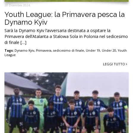
20 Dicembre 2024
Youth League: la Primavera pesca la
Dynamo Kyiv
Sarà la Dynamo Kyiv l’avversaria destinata a ospitare la
Primavera dell’Atalanta a Stalowa Sola in Polonia nel sedicesimo
di finale […]
Tags:
Dynamo Kyiv
,
Primavera
,
sedicesimo di finale
,
Under 19
,
Under 20
,
Youth
League
LEGGI TUTTO