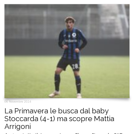
06 Novembre 2024
La Primavera le busca dal baby
Stoccarda (4-1) ma scopre Mattia
Arrigoni