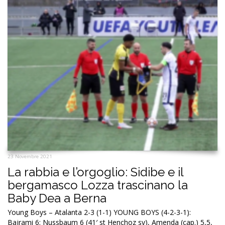
23 Novembre 2021
La rabbia e l’orgoglio: Sidibe e il
bergamasco Lozza trascinano la
Baby Dea a Berna
Young Boys – Atalanta 2-3 (1-1) YOUNG BOYS (4-2-3-1):
Bajrami 6; Nussbaum 6 (41′ st Henchoz sv), Amenda (cap.) 5,5,