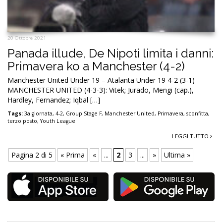
20 Ottobre 2021
Panada illude, De Nipoti limita i danni:
Primavera ko a Manchester (4-2)
Manchester United Under 19 – Atalanta Under 19 4-2 (3-1)
MANCHESTER UNITED (4-3-3): Vitek; Jurado, Mengi (cap.),
Hardley, Fernandez; Iqbal […]
Tags:
3a giornata
,
4-2
,
Group Stage F
,
Manchester United
,
Primavera
,
sconfitta
,
terzo posto
,
Youth League
LEGGI TUTTO
Pagina 2 di 5
« Prima
«
...
2
3
...
»
Ultima »