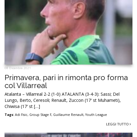
08 Dicembre 2021
Primavera, pari in rimonta pro forma
col Villarreal
Atalanta – Villarreal 2-2 (1-0) ATALANTA (3-4-3): Sassi; Del
Lungo, Berto, Ceresoli; Renault, Zuccon (17′ st Muhameti),
Chiwisa (17′ st […]
Tags:
Adi Fisic
,
Group Stage F
,
Guillaume Renault
,
Youth League
LEGGI TUTTO