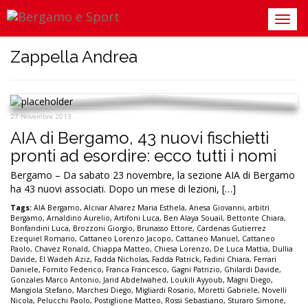
Zappella Andrea
27 Novembre 2013
AIA di Bergamo, 43 nuovi fischietti
pronti ad esordire: ecco tutti i nomi
Bergamo – Da sabato 23 novembre, la sezione AIA di Bergamo
ha 43 nuovi associati. Dopo un mese di lezioni, […]
Tags:
AIA Bergamo
,
Alcivar Alvarez Maria Esthela
,
Anesa Giovanni
,
arbitri
Bergamo
,
Arnaldino Aurelio
,
Artifoni Luca
,
Ben Alaya Souail
,
Bettonte Chiara
,
Bonfandini Luca
,
Brozzoni Giorgio
,
Brunasso Ettore
,
Cardenas Gutierrez
Ezequiel Romario
,
Cattaneo Lorenzo Jacopo
,
Cattaneo Manuel
,
Cattaneo
Paolo
,
Chavez Ronald
,
Chiappa Matteo
,
Chiesa Lorenzo
,
De Luca Mattia
,
Dullia
Davide
,
El Wadeh Aziz
,
Fadda Nicholas
,
Fadda Patrick
,
Fadini Chiara
,
Ferrari
Daniele
,
Fornito Federico
,
Franca Francesco
,
Gagni Patrizio
,
Ghilardi Davide
,
Gonzales Marco Antonio
,
Jarid Abdelwahed
,
Loukili Ayyoub
,
Magni Diego
,
Mangiola Stefano
,
Marchesi Diego
,
Migliardi Rosario
,
Moretti Gabriele
,
Novelli
Nicola
,
Pelucchi Paolo
,
Postiglione Matteo
,
Rossi Sebastiano
,
Sturaro Simone
,