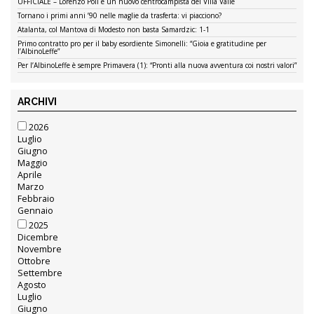
UFFICIALE – Lorenzo Poli è un nuovo centrocampista del Villa Valle
Tornano i primi anni ’90 nelle maglie da trasferta: vi piacciono?
Atalanta, col Mantova di Modesto non basta Samardzic: 1-1
Primo contratto pro per il baby esordiente Simonelli: “Gioia e gratitudine per
l’AlbinoLeffe”
Per l’AlbinoLeffe è sempre Primavera (1): “Pronti alla nuova avventura coi nostri valori”
ARCHIVI
2026
Luglio
Giugno
Maggio
Aprile
Marzo
Febbraio
Gennaio
2025
Dicembre
Novembre
Ottobre
Settembre
Agosto
Luglio
Giugno