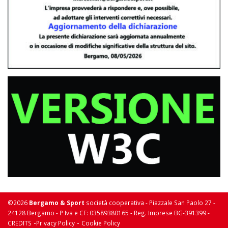
©2026
Bergamo & Sport
società cooperativa - Piazzale San Paolo 27 -
24128 Bergamo - P Iva e CF: 03589380165 - Reg. Imprese BG-391399 -
-
-
CREDITS
Privacy Policy
Cookie Policy