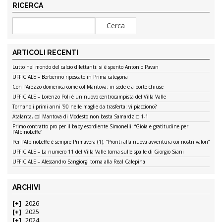
RICERCA
ARTICOLI RECENTI
Lutto nel mondo del calcio dilettanti: si è spento Antonio Pavan
UFFICIALE – Berbenno ripescato in Prima categoria
Con l’Arezzo domenica come col Mantova: in sede e a porte chiuse
UFFICIALE – Lorenzo Poli è un nuovo centrocampista del Villa Valle
Tornano i primi anni ’90 nelle maglie da trasferta: vi piacciono?
Atalanta, col Mantova di Modesto non basta Samardzic: 1-1
Primo contratto pro per il baby esordiente Simonelli: “Gioia e gratitudine per
l’AlbinoLeffe”
Per l’AlbinoLeffe è sempre Primavera (1): “Pronti alla nuova avventura coi nostri valori”
UFFICIALE – La numero 11 del Villa Valle torna sulle spalle di Giorgio Siani
UFFICIALE – Alessandro Sangiorgi torna alla Real Calepina
ARCHIVI
2026
2025
2024