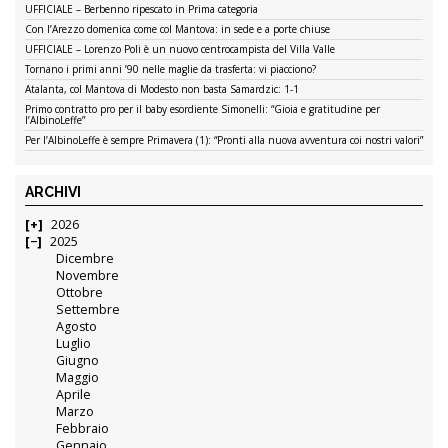
UFFICIALE – Berbenno ripescato in Prima categoria
Con l’Arezzo domenica come col Mantova: in sede e a porte chiuse
UFFICIALE – Lorenzo Poli è un nuovo centrocampista del Villa Valle
Tornano i primi anni ’90 nelle maglie da trasferta: vi piacciono?
Atalanta, col Mantova di Modesto non basta Samardzic: 1-1
Primo contratto pro per il baby esordiente Simonelli: “Gioia e gratitudine per
l’AlbinoLeffe”
Per l’AlbinoLeffe è sempre Primavera (1): “Pronti alla nuova avventura coi nostri valori”
ARCHIVI
2026
2025
Dicembre
Novembre
Ottobre
Settembre
Agosto
Luglio
Giugno
Maggio
Aprile
Marzo
Febbraio
Gennaio