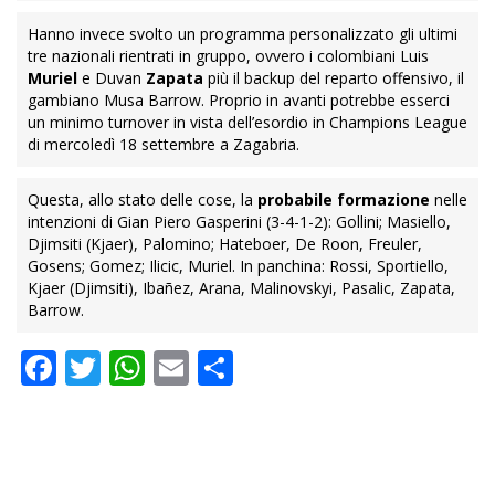
Hanno invece svolto un programma personalizzato gli ultimi
tre nazionali rientrati in gruppo, ovvero i colombiani Luis
Muriel
e Duvan
Zapata
più il backup del reparto offensivo, il
gambiano Musa Barrow. Proprio in avanti potrebbe esserci
un minimo turnover in vista dell’esordio in Champions League
di mercoledì 18 settembre a Zagabria.
Questa, allo stato delle cose, la
probabile formazione
nelle
intenzioni di Gian Piero Gasperini (3-4-1-2): Gollini; Masiello,
Djimsiti (Kjaer), Palomino; Hateboer, De Roon, Freuler,
Gosens; Gomez; Ilicic, Muriel. In panchina: Rossi, Sportiello,
Kjaer (Djimsiti), Ibañez, Arana, Malinovskyi, Pasalic, Zapata,
Barrow.
Facebook
Twitter
WhatsApp
Email
Condividi