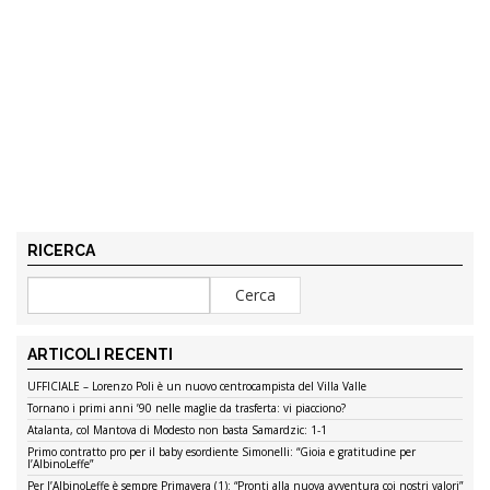
RICERCA
ARTICOLI RECENTI
UFFICIALE – Lorenzo Poli è un nuovo centrocampista del Villa Valle
Tornano i primi anni ’90 nelle maglie da trasferta: vi piacciono?
Atalanta, col Mantova di Modesto non basta Samardzic: 1-1
Primo contratto pro per il baby esordiente Simonelli: “Gioia e gratitudine per
l’AlbinoLeffe”
Per l’AlbinoLeffe è sempre Primavera (1): “Pronti alla nuova avventura coi nostri valori”