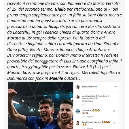
ricevuto il testimone da Emerson Palmieri e da Marco Verratti
al 29′ del secondo tempo.
Giallo
per l’italobrasiliano al 7′ del
primo tempo supplementare per un fallo su Dani Olmo, mentre
il mancino non ha quasi lasciato traccia piazzandosi
preossoché a uomo su Busquets (su cui c’era Barella, sostituito
da Locatelli). In gol Federico Chiesa al quarto d’ora e Alvaro
Morata al 35′ sempre della ripresa. Poi la lotteria dal
dischetto: sbagliano subito Locatelli (parato da Unai Simon) e
Olmo (alto); Belotti, Moreno, Bonucci, Thiago Alcantara e
Bernardeschi segnano, poi Donnarumma intercetta il radente
prevedibile del pareggiatore di Luis Enrique e Jorghinho infila il
quarto, irraggiungibile per lo score. Finisce 5-3 (1-1) per i
Mancini-boys, o se preferite 4-2 ai rigori. Mercoledì Inghilterra-
Danimarca con Joakim
Maehle
outsider.