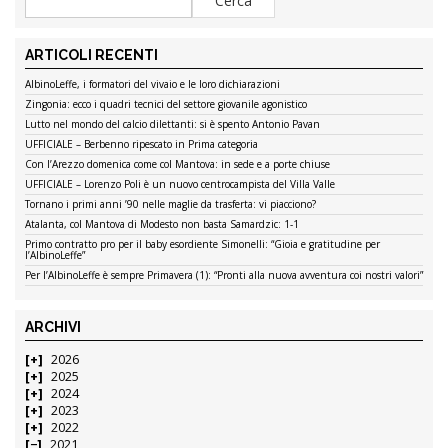
ARTICOLI RECENTI
AlbinoLeffe, i formatori del vivaio e le loro dichiarazioni
Zingonia: ecco i quadri tecnici del settore giovanile agonistico
Lutto nel mondo del calcio dilettanti: si è spento Antonio Pavan
UFFICIALE – Berbenno ripescato in Prima categoria
Con l’Arezzo domenica come col Mantova: in sede e a porte chiuse
UFFICIALE – Lorenzo Poli è un nuovo centrocampista del Villa Valle
Tornano i primi anni ’90 nelle maglie da trasferta: vi piacciono?
Atalanta, col Mantova di Modesto non basta Samardzic: 1-1
Primo contratto pro per il baby esordiente Simonelli: “Gioia e gratitudine per
l’AlbinoLeffe”
Per l’AlbinoLeffe è sempre Primavera (1): “Pronti alla nuova avventura coi nostri valori”
ARCHIVI
2026
2025
2024
2023
2022
2021