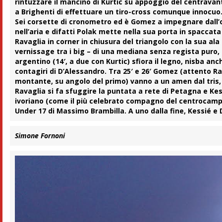
rintuzzare il mancino di Kurtic su appoggio del centravan
a Brighenti di effettuare un tiro-cross comunque innocuo
Sei corsette di cronometro ed è Gomez a impegnare dall’ou
nell’aria e difatti Polak mette nella sua porta in spaccat
Ravaglia in corner in chiusura del triangolo con la sua al
vernissage tra i big – di una mediana senza regista puro, 
argentino (14′, a due con Kurtic) sfiora il legno, nisba anch
contagiri di D’Alessandro. Tra 25′ e 26′ Gomez (attento Ra
montante, su angolo del primo) vanno a un amen dal tris
Ravaglia si fa sfuggire la puntata a rete di Petagna e Kessié
ivoriano (come il più celebrato compagno del centrocamp
Under 17 di Massimo Brambilla. A uno dalla fine, Kessié e
Simone Fornoni