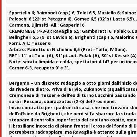
Sportiello 6; Raimondi (cap.) 6, Toloi 6,5, Masiello 6; Spinaz
Paloschi 6 (22′ st Petagna 6), Gomez 6,5 (32′ st Latte 6,5). 
Carmona, Djimsiti. All.: Gasperini 6.
CREMONESE (4-3-3):
Ravaglia 6,5; Gambaretti 6, Polak 6, Lucc
Belingheri 5,5 (9′ st Cavion 6), Brighenti (cap.) 6, Maiorino 6
Forni. All.: Tesser 6.
Arbitro:
Pairetto di Nichelino 6,5 (Preti-Tolfo, IV Saia).
RETI:
11′ pt Toloi (A), 31′ pt aut. Polak (A), 30′ st Kessié (A)
Note:
serata limpida e calda, spettatori 4.143 per un inca
Corner 6-3, recupero 0′ e 3′.
Bergamo
– Un discreto rodaggio a otto giorni dall’inizio d
da rivedere dietro. Priva di Brivio, Zukanovic (squalificato)
Cremonese di Tesser e dell’ex di turno Lucchini passando i
sarà il Pescara, sbarazzatosi (2-0) del Frosinone.
Inizio contratto per i padroni di casa, che non trovano sboc
dell’offside da Brighenti, che però si fa sbarrare la strada 
stoppare il controllo imperfetto del capitano ospite, mentr
il brasiliano incoccia di piena fronte il cross dal fondo di
potrebbero raddoppiare, ma Ravaglia è attento sulla girata