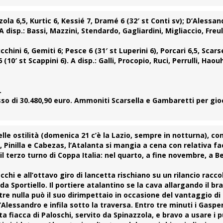
zola 6,5, Kurtic 6, Kessié 7, Dramé 6 (32′ st Conti sv); D’Alessan
A disp.: Bassi, Mazzini, Stendardo, Gagliardini, Migliaccio, Freu
hini 6, Gemiti 6; Pesce 6 (31′ st Luperini 6), Porcari 6,5, Scarse
 (10′ st Scappini 6). A disp.: Galli, Procopio, Ruci, Perrulli, Hao
.
sso di 30.480,90 euro. Ammoniti Scarsella e Gambaretti per gio
elle ostilità (domenica 21 c’è la Lazio, sempre in notturna), c
, Pinilla e Cabezas, l’Atalanta si mangia a cena con relativa fac
l terzo turno di Coppa Italia: nel quarto, a fine novembre, a 
chi e all’ottavo giro di lancetta rischiano su un rilancio raccol
da Sportiello. Il portiere atalantino se la cava allargando il br
e nulla può il suo dirimpettaio in occasione del vantaggio di T
 D’Alessandro e infila sotto la traversa. Entro tre minuti i Gaspe
 fiacca di Paloschi, servito da Spinazzola, e bravo a usare i 