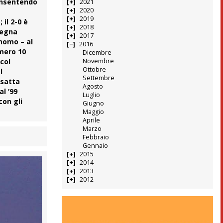
consentendo
2021
2020
2019
il 2-0 è
2018
pegna
2017
onomo – al
2016
umero 10
Dicembre
Novembre
 col
Ottobre
l
Settembre
esatta
Agosto
al ’99
Luglio
con gli
Giugno
Maggio
Aprile
Marzo
Febbraio
Gennaio
2015
2014
2013
2012