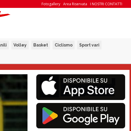
Fotogallery
Area Riservata
I NOSTRI CONTATTI
nili
Volley
Basket
Ciclismo
Sport vari