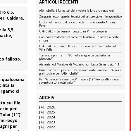
ARTICOLI RECENTI
AlbinoLeffe, i formatori del vivaio e le loro dichiarazioni
dro 6,5,
Zingonia: ecco i quadri tecnici del settore giovanile agonistico
ler, Caldara,
Lutto nel mondo del calcio dilettanti: si è spento Antonio
Pavan
lla 5,5;
UFFICIALE – Berbenno ripescato in Prima categoria
uhache,
Con l’Arezzo domenica come col Mantova: in sede e a porte
chiuse
UFFICIALE – Lorenzo Poli è un nuovo centrocampista del
Villa Valle
Tornano i primi anni ’90 nelle maglie da trasferta: vi
co falloso.
piacciono?
Atalanta, col Mantova di Modesto non basta Samardzic: 1-1
Primo contratto pro per il baby esordiente Simonelli: “Gioia e
gratitudine per l’AlbinoLeffe”
on qualcosina
Per l’AlbinoLeffe è sempre Primavera (1): “Pronti alla nuova
avventura coi nostri valori”
ilità la
Bergamo ci
ARCHIVI
to sul filo
2026
accio per
2025
oloi (11′):
2024
rini-boys
2023
pugni per
2022