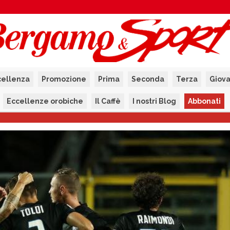
cellenza
Promozione
Prima
Seconda
Terza
Giova
Eccellenze orobiche
Il Caffè
I nostri Blog
Abbonati