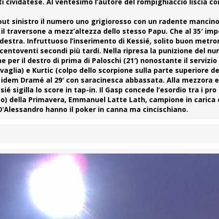
ti cividatese. Al ventesimo l’autore del rompighiaccio liscia 
.
t sinistro il numero uno grigiorosso con un radente mancino; 
a il traversone a mezz’altezza dello stesso Papu. Che al 35′ im
a destra. Infruttuoso l’inserimento di Kessié, solito buon metr
centoventi secondi più tardi. Nella ripresa la punizione del n
e per il destro di prima di Paloschi (21′) nonostante il servizio
vaglia) e Kurtic (colpo dello scorpione sulla parte superiore de
, idem Dramé al 29′ con saracinesca abbassata. Alla mezzora 
 sigilla lo score in tap-in. Il Gasp concede l’esordio tra i pro 
o) della Primavera, Emmanuel Latte Lath, campione in carica 
 D’Alessandro hanno il poker in canna ma cincischiano.