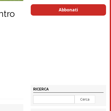
Abbonati
ntro
RICERCA