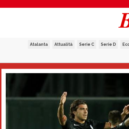
Atalanta
Attualità
Serie C
Serie D
Ec