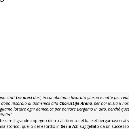
ono stati
tre mesi
duri, in cui abbiamo lavorato giorno e notte per real
, dopo l’esordio di domenica alla
ChorusLife Arena
, per noi inizia il no
ogliamo lottare ogni domenica per portare Bergamo in alto, perché ques
Italia”
.
tizzare il grande impegno dietro al ritorno del basket bergamasco ai v
ana storico, quello dell’esordio in
Serie A2
, suggellato da un success