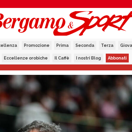
cellenza
Promozione
Prima
Seconda
Terza
Giova
Eccellenze orobiche
Il Caffè
I nostri Blog
Abbonati