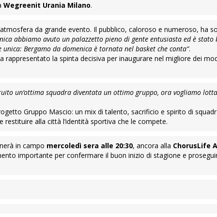
a
Wegreenit Urania Milano
.
n’atmosfera da grande evento. Il pubblico, caloroso e numeroso, ha s
ica abbiamo avuto un palazzetto pieno di gente entusiasta ed è stato 
ne unica: Bergamo da domenica è tornata nel basket che conta”
.
bia rappresentato la spinta decisiva per inaugurare nel migliore dei mo
truito un’ottima squadra diventata un ottimo gruppo, ora vogliamo lott
ogetto Gruppo Mascio: un mix di talento, sacrificio e spirito di squadr
 restituire alla città l’identità sportiva che le compete.
nerà in campo
mercoledì sera alle 20:30
, ancora alla
ChorusLife 
ento importante per confermare il buon inizio di stagione e proseguir