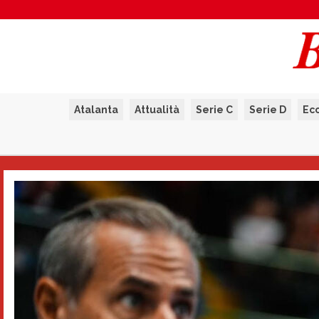
Atalanta
Attualità
Serie C
Serie D
Ec