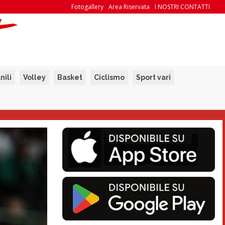
Fotogallery
Area Riservata
I NOSTRI CONTATTI
nili
Volley
Basket
Ciclismo
Sport vari