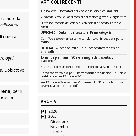
ARTICOLI RECENTI
AlbinoLeffe, i formatori del vivaio e le loro dichiarazioni
Zingonia: ecco i quadri tecnici del settore giovanile agonistico
ostenuto la
Lutto nel mondo del calcio dilettanti: si è spento Antonio
bellissimo
Pavan
UFFICIALE – Berbenno ripescato in Prima categoria
di questa
Con l’Arezzo domenica come col Mantova: in sede e a porte
chiuse
UFFICIALE – Lorenzo Poli è un nuovo centrocampista del
Villa Valle
are ogni
Tornano i primi anni ’90 nelle maglie da trasferta: vi
piacciono?
Atalanta, col Mantova di Modesto non basta Samardzic: 1-1
a. L’obiettivo
Primo contratto pro per il baby esordiente Simonelli: “Gioia e
gratitudine per l’AlbinoLeffe”
Per l’AlbinoLeffe è sempre Primavera (1): “Pronti alla nuova
avventura coi nostri valori”
Arena
, per il
e sulla
ARCHIVI
2026
2025
Dicembre
Novembre
Ottobre