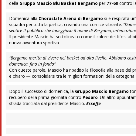
della
Gruppo Mascio Blu Basket Bergamo
per
77-69
contro l
Domenica alla
ChorusLife Arena di Bergamo
si è respirata u
squadra per tutta la partita, creando una cornice vibrante.
“Domen
sentire il pubblico che inneggiava il nome di Bergamo, un’emozio
Il presidente Mascio ha sottolineato come il calore dei tifosi ab
nuova avventura sportiva.
“Bergamo merita di vivere nel basket ad alto livello. Abbiamo cos
domenica, fino in fondo”
.
Con queste parole, Mascio ha ribadito la filosofia alla base del pr
è chiaro — consolidarsi tra le migliori formazioni della categoria e
Dopo il successo di domenica, la
Gruppo Mascio Bergamo
tor
recupero della prima giornata contro
Pesaro
. Un altro appuntam
strada tracciata dal presidente Mascio.
Esseffe