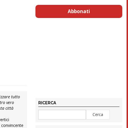
Abbonati
izzare tutto
stro vero
RICERCA
ta città
ertici
o convincente