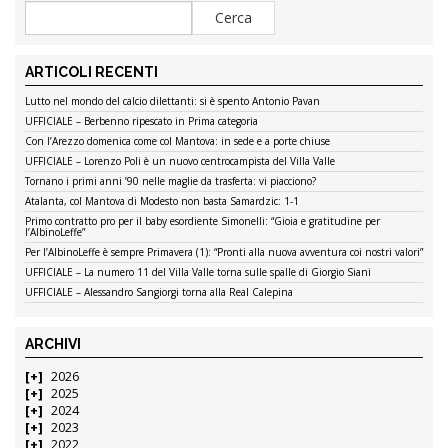
ARTICOLI RECENTI
Lutto nel mondo del calcio dilettanti: si è spento Antonio Pavan
UFFICIALE – Berbenno ripescato in Prima categoria
Con l’Arezzo domenica come col Mantova: in sede e a porte chiuse
UFFICIALE – Lorenzo Poli è un nuovo centrocampista del Villa Valle
Tornano i primi anni ’90 nelle maglie da trasferta: vi piacciono?
Atalanta, col Mantova di Modesto non basta Samardzic: 1-1
Primo contratto pro per il baby esordiente Simonelli: “Gioia e gratitudine per
l’AlbinoLeffe”
Per l’AlbinoLeffe è sempre Primavera (1): “Pronti alla nuova avventura coi nostri valori”
UFFICIALE – La numero 11 del Villa Valle torna sulle spalle di Giorgio Siani
UFFICIALE – Alessandro Sangiorgi torna alla Real Calepina
ARCHIVI
2026
2025
2024
2023
2022