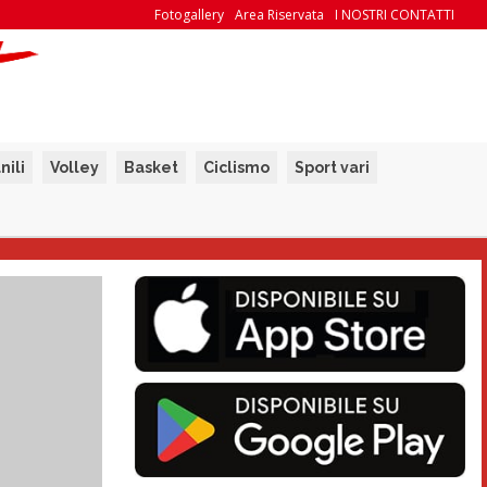
Fotogallery
Area Riservata
I NOSTRI CONTATTI
nili
Volley
Basket
Ciclismo
Sport vari