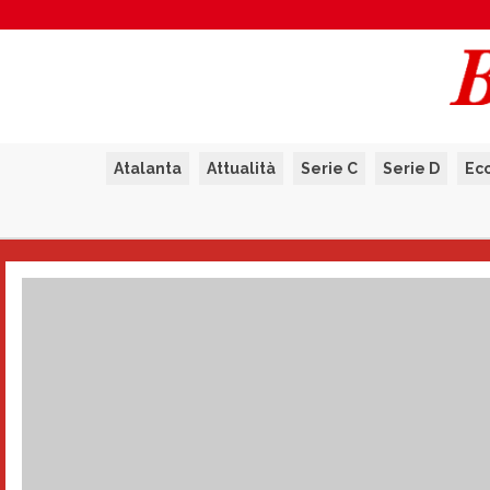
Atalanta
Attualità
Serie C
Serie D
Ec