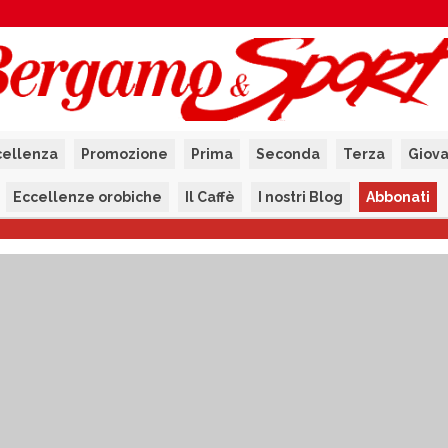
cellenza
Promozione
Prima
Seconda
Terza
Giova
Eccellenze orobiche
Il Caffè
I nostri Blog
Abbonati