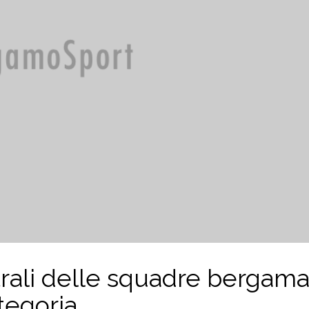
itrali delle squadre bergam
ategoria