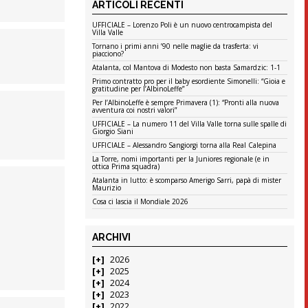
ARTICOLI RECENTI
UFFICIALE – Lorenzo Poli è un nuovo centrocampista del
Villa Valle
Tornano i primi anni ’90 nelle maglie da trasferta: vi
piacciono?
Atalanta, col Mantova di Modesto non basta Samardzic: 1-1
Primo contratto pro per il baby esordiente Simonelli: “Gioia e
gratitudine per l’AlbinoLeffe”
Per l’AlbinoLeffe è sempre Primavera (1): “Pronti alla nuova
avventura coi nostri valori”
UFFICIALE – La numero 11 del Villa Valle torna sulle spalle di
Giorgio Siani
UFFICIALE – Alessandro Sangiorgi torna alla Real Calepina
La Torre, nomi importanti per la Juniores regionale (e in
ottica Prima squadra)
Atalanta in lutto: è scomparso Amerigo Sarri, papà di mister
Maurizio
Cosa ci lascia il Mondiale 2026
ARCHIVI
2026
2025
2024
2023
2022