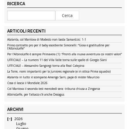
RICERCA
ARTICOLI RECENTI
Atalanta, col Mantova di Modesto non basta Samardzic: 1-1
Primo contratto pro per il baby esordiente Simonelli: “Gioia e gratitudine per
l’AlbinoLeffe”
Per l’AlbinoLeffe è sempre Primavera (1): “Pronti alla nuova avventura coi nostri valori”
UFFICIALE – La numero 11 del Villa Valle torna sulle spalle di Giorgio Siani
UFFICIALE – Alessandro Sangiorgi torna alla Real Calepina
La Torre, nomi importanti per la Juniores regionale (e in ottica Prima squadra)
Atalanta in lutto: è scomparso Amerigo Sarri, papà di mister Maurizio
Cosa ci lascia il Mondiale 2026
Col Mantova il secondo test mercoledì sera: tribuna chiusa a Zingonia
AlbinoLeffe, per l’attacco c’è anche Desogus
ARCHIVI
2026
Luglio
Giugno