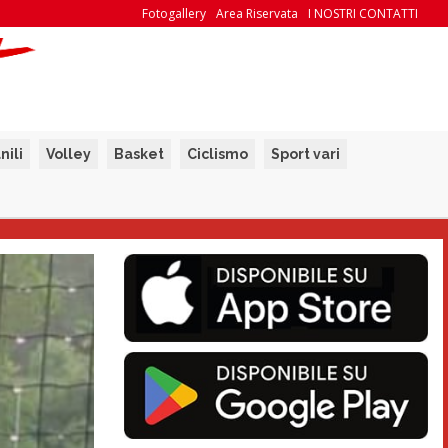
Fotogallery
Area Riservata
I NOSTRI CONTATTI
nili
Volley
Basket
Ciclismo
Sport vari