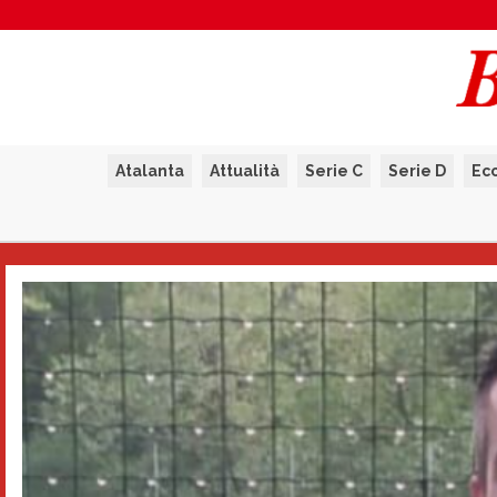
Atalanta
Attualità
Serie C
Serie D
Ec