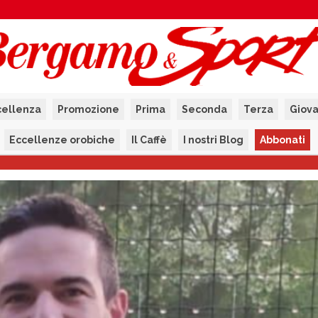
cellenza
Promozione
Prima
Seconda
Terza
Giova
Eccellenze orobiche
Il Caffè
I nostri Blog
Abbonati