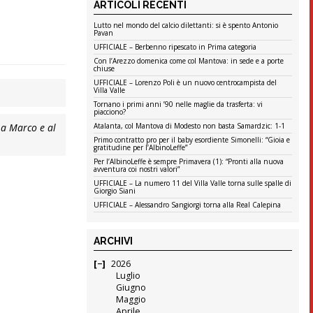
ARTICOLI RECENTI
Lutto nel mondo del calcio dilettanti: si è spento Antonio
Pavan
UFFICIALE – Berbenno ripescato in Prima categoria
Con l’Arezzo domenica come col Mantova: in sede e a porte
chiuse
UFFICIALE – Lorenzo Poli è un nuovo centrocampista del
Villa Valle
Tornano i primi anni ’90 nelle maglie da trasferta: vi
piacciono?
 a Marco e al
Atalanta, col Mantova di Modesto non basta Samardzic: 1-1
Primo contratto pro per il baby esordiente Simonelli: “Gioia e
gratitudine per l’AlbinoLeffe”
Per l’AlbinoLeffe è sempre Primavera (1): “Pronti alla nuova
avventura coi nostri valori”
UFFICIALE – La numero 11 del Villa Valle torna sulle spalle di
Giorgio Siani
UFFICIALE – Alessandro Sangiorgi torna alla Real Calepina
ARCHIVI
2026
Luglio
Giugno
Maggio
Aprile