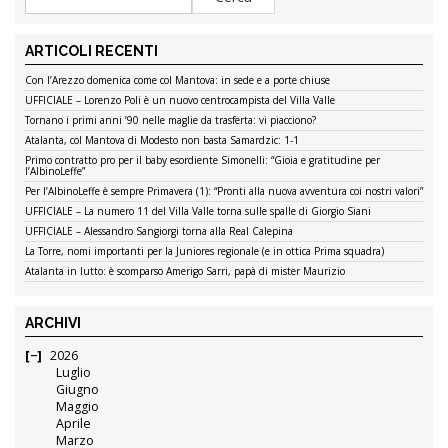
ARTICOLI RECENTI
Con l’Arezzo domenica come col Mantova: in sede e a porte chiuse
UFFICIALE – Lorenzo Poli è un nuovo centrocampista del Villa Valle
Tornano i primi anni ’90 nelle maglie da trasferta: vi piacciono?
Atalanta, col Mantova di Modesto non basta Samardzic: 1-1
Primo contratto pro per il baby esordiente Simonelli: “Gioia e gratitudine per
l’AlbinoLeffe”
Per l’AlbinoLeffe è sempre Primavera (1): “Pronti alla nuova avventura coi nostri valori”
UFFICIALE – La numero 11 del Villa Valle torna sulle spalle di Giorgio Siani
UFFICIALE – Alessandro Sangiorgi torna alla Real Calepina
La Torre, nomi importanti per la Juniores regionale (e in ottica Prima squadra)
Atalanta in lutto: è scomparso Amerigo Sarri, papà di mister Maurizio
ARCHIVI
2026
Luglio
Giugno
Maggio
Aprile
Marzo