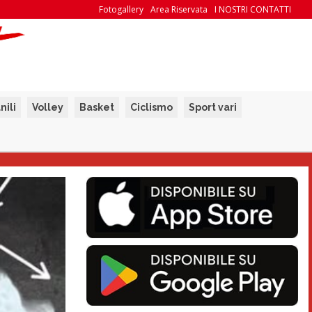
Fotogallery
Area Riservata
I NOSTRI CONTATTI
nili
Volley
Basket
Ciclismo
Sport vari