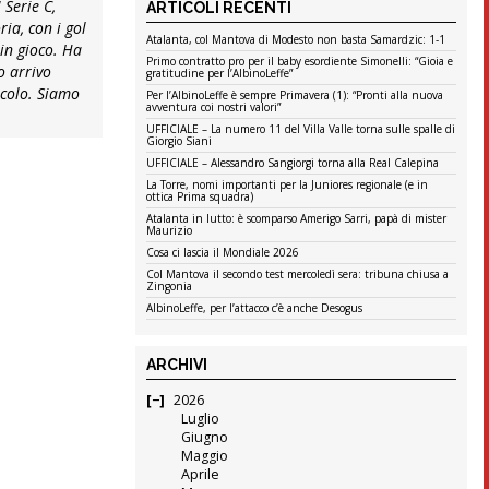
Serie C,
ARTICOLI RECENTI
ia, con i gol
Atalanta, col Mantova di Modesto non basta Samardzic: 1-1
in gioco. Ha
Primo contratto pro per il baby esordiente Simonelli: “Gioia e
o arrivo
gratitudine per l’AlbinoLeffe”
tacolo. Siamo
Per l’AlbinoLeffe è sempre Primavera (1): “Pronti alla nuova
avventura coi nostri valori”
UFFICIALE – La numero 11 del Villa Valle torna sulle spalle di
Giorgio Siani
UFFICIALE – Alessandro Sangiorgi torna alla Real Calepina
La Torre, nomi importanti per la Juniores regionale (e in
ottica Prima squadra)
Atalanta in lutto: è scomparso Amerigo Sarri, papà di mister
Maurizio
Cosa ci lascia il Mondiale 2026
Col Mantova il secondo test mercoledì sera: tribuna chiusa a
Zingonia
AlbinoLeffe, per l’attacco c’è anche Desogus
ARCHIVI
2026
Luglio
Giugno
Maggio
Aprile