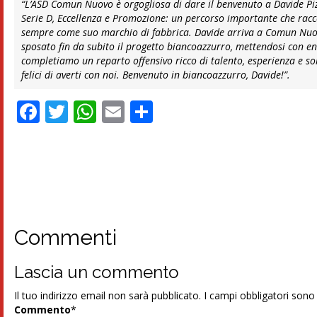
“L’ASD Comun Nuovo è orgogliosa di dare il benvenuto a Davide Piz
Serie D, Eccellenza e Promozione: un percorso importante che raccon
sempre come suo marchio di fabbrica. Davide arriva a Comun Nuovo
sposato fin da subito il progetto biancoazzurro, mettendosi con en
completiamo un reparto offensivo ricco di talento, esperienza e solu
felici di averti con noi. Benvenuto in biancoazzurro, Davide!”.
Facebook
Twitter
WhatsApp
Email
Condividi
Commenti
Lascia un commento
Il tuo indirizzo email non sarà pubblicato.
I campi obbligatori son
Commento
*