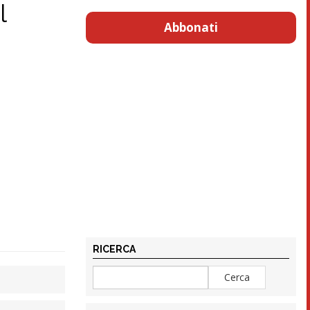
l
Abbonati
RICERCA