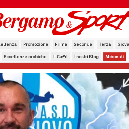
cellenza
Promozione
Prima
Seconda
Terza
Giova
Eccellenze orobiche
Il Caffè
I nostri Blog
Abbonati