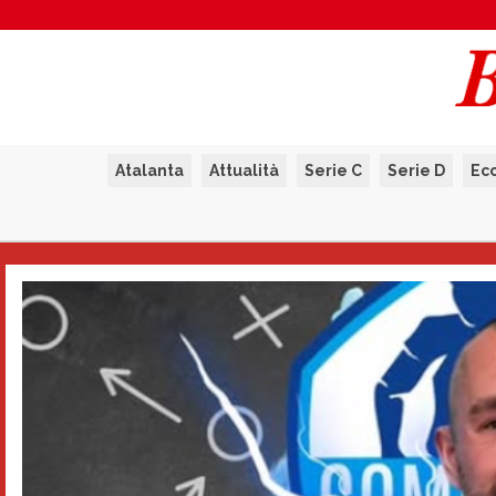
Atalanta
Attualità
Serie C
Serie D
Ec