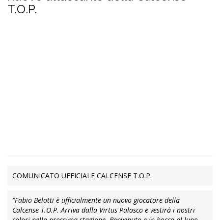
T.O.P.
COMUNICATO UFFICIALE CALCENSE T.O.P.
“Fabio Belotti è ufficialmente un nuovo giocatore della
Calcense T.O.P. Arriva dalla Virtus Palosco e vestirà i nostri
colori nella prossima stagione. Benvenuto e in bocca al lupo