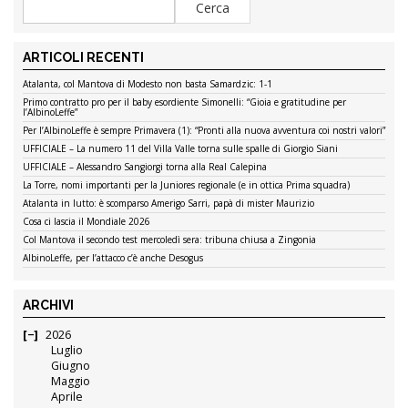
ARTICOLI RECENTI
Atalanta, col Mantova di Modesto non basta Samardzic: 1-1
Primo contratto pro per il baby esordiente Simonelli: “Gioia e gratitudine per
l’AlbinoLeffe”
Per l’AlbinoLeffe è sempre Primavera (1): “Pronti alla nuova avventura coi nostri valori”
UFFICIALE – La numero 11 del Villa Valle torna sulle spalle di Giorgio Siani
UFFICIALE – Alessandro Sangiorgi torna alla Real Calepina
La Torre, nomi importanti per la Juniores regionale (e in ottica Prima squadra)
Atalanta in lutto: è scomparso Amerigo Sarri, papà di mister Maurizio
Cosa ci lascia il Mondiale 2026
Col Mantova il secondo test mercoledì sera: tribuna chiusa a Zingonia
AlbinoLeffe, per l’attacco c’è anche Desogus
ARCHIVI
2026
Luglio
Giugno
Maggio
Aprile