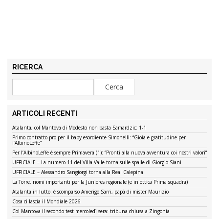
RICERCA
ARTICOLI RECENTI
Atalanta, col Mantova di Modesto non basta Samardzic: 1-1
Primo contratto pro per il baby esordiente Simonelli: “Gioia e gratitudine per
l’AlbinoLeffe”
Per l’AlbinoLeffe è sempre Primavera (1): “Pronti alla nuova avventura coi nostri valori”
UFFICIALE – La numero 11 del Villa Valle torna sulle spalle di Giorgio Siani
UFFICIALE – Alessandro Sangiorgi torna alla Real Calepina
La Torre, nomi importanti per la Juniores regionale (e in ottica Prima squadra)
Atalanta in lutto: è scomparso Amerigo Sarri, papà di mister Maurizio
Cosa ci lascia il Mondiale 2026
Col Mantova il secondo test mercoledì sera: tribuna chiusa a Zingonia