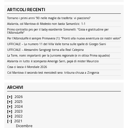
ARTICOLI RECENTI
Tornano i primi anni ’90 nelle maglie da trasferta: vi piacciono?
Atalanta, col Mantova di Modesto non basta Samardzic: 1-1
Primo contratto pro per il baby esordiente Simonelli: “Gioia e gratitudine per
l’AlbinoLeffe”
Per l’AlbinoLeffe è sempre Primavera (1): “Pronti alla nuova avventura coi nostri valori”
UFFICIALE – La numero 11 del Villa Valle torna sulle spalle di Giorgio Siani
UFFICIALE – Alessandro Sangiorgi torna alla Real Calepina
La Torre, nomi importanti per la Juniores regionale (e in ottica Prima squadra)
Atalanta in lutto: è scomparso Amerigo Sarri, papà di mister Maurizio
Cosa ci lascia il Mondiale 2026
Col Mantova il secondo test mercoledì sera: tribuna chiusa a Zingonia
ARCHIVI
2026
2025
2024
2023
2022
2021
Dicembre