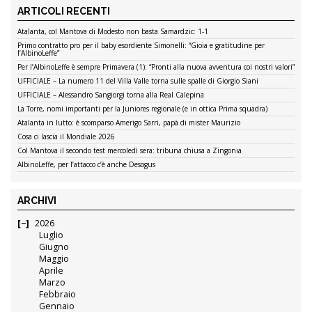
ARTICOLI RECENTI
Atalanta, col Mantova di Modesto non basta Samardzic: 1-1
Primo contratto pro per il baby esordiente Simonelli: “Gioia e gratitudine per
l’AlbinoLeffe”
Per l’AlbinoLeffe è sempre Primavera (1): “Pronti alla nuova avventura coi nostri valori”
UFFICIALE – La numero 11 del Villa Valle torna sulle spalle di Giorgio Siani
UFFICIALE – Alessandro Sangiorgi torna alla Real Calepina
La Torre, nomi importanti per la Juniores regionale (e in ottica Prima squadra)
Atalanta in lutto: è scomparso Amerigo Sarri, papà di mister Maurizio
Cosa ci lascia il Mondiale 2026
Col Mantova il secondo test mercoledì sera: tribuna chiusa a Zingonia
AlbinoLeffe, per l’attacco c’è anche Desogus
ARCHIVI
2026
Luglio
Giugno
Maggio
Aprile
Marzo
Febbraio
Gennaio