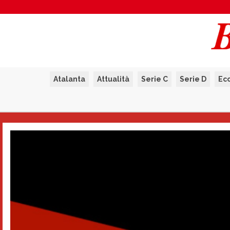
Atalanta
Attualità
Serie C
Serie D
Ec