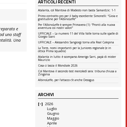
ARTICOLI RECENTI
Atalanta, col Mantova di Modesto non basta Samardzic: 1-1
Primo contratto pro per il baby esordiente Simonelli: “Gioia e
gratitudine per l’AlbinoLeffe”
Per l’AlbinoLeffe è sempre Primavera (1): “Pronti alla nuova
avventura coi nostri valori”
reparato e
UFFICIALE – La numero 11 del Villa Valle torna sulle spalle di
ad uno staff
Giorgio Siani
ntalità. Una
UFFICIALE – Alessandro Sangiorgi torna alla Real Calepina
La Torre, nomi importanti per la Juniores regionale (e in
ottica Prima squadra)
Atalanta in lutto: è scomparso Amerigo Sarri, papà di mister
Maurizio
Cosa ci lascia il Mondiale 2026
Col Mantova il secondo test mercoledì sera: tribuna chiusa a
Zingonia
AlbinoLeffe, per l’attacco c’è anche Desogus
ARCHIVI
2026
Luglio
Giugno
Maggio
Aprile