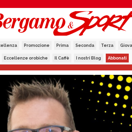
cellenza
Promozione
Prima
Seconda
Terza
Giova
Eccellenze orobiche
Il Caffè
I nostri Blog
Abbonati