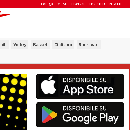
Fotogallery
Area Riservata
I NOSTRI CONTATTI
nili
Volley
Basket
Ciclismo
Sport vari