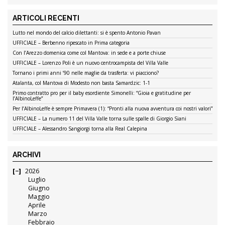
ARTICOLI RECENTI
Lutto nel mondo del calcio dilettanti: si è spento Antonio Pavan
UFFICIALE – Berbenno ripescato in Prima categoria
Con l’Arezzo domenica come col Mantova: in sede e a porte chiuse
UFFICIALE – Lorenzo Poli è un nuovo centrocampista del Villa Valle
Tornano i primi anni ’90 nelle maglie da trasferta: vi piacciono?
Atalanta, col Mantova di Modesto non basta Samardzic: 1-1
Primo contratto pro per il baby esordiente Simonelli: “Gioia e gratitudine per
l’AlbinoLeffe”
Per l’AlbinoLeffe è sempre Primavera (1): “Pronti alla nuova avventura coi nostri valori”
UFFICIALE – La numero 11 del Villa Valle torna sulle spalle di Giorgio Siani
UFFICIALE – Alessandro Sangiorgi torna alla Real Calepina
ARCHIVI
2026
Luglio
Giugno
Maggio
Aprile
Marzo
Febbraio