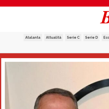
Atalanta
Attualità
Serie C
Serie D
Ec