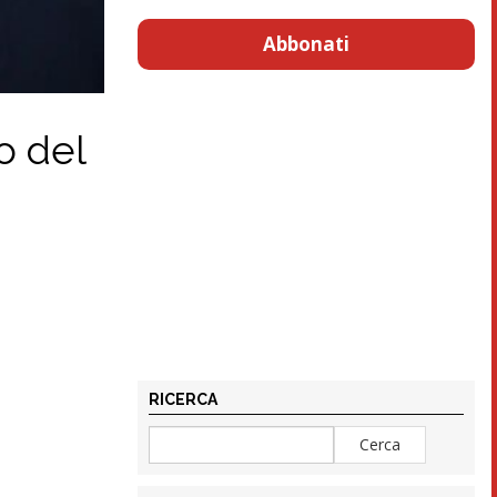
Abbonati
o del
RICERCA