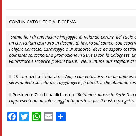
COMUNICATO UFFICIALE CREMA
“Siamo lieti di annunciare l’ingaggio di Rolando Lorenzi nel ruolo 
un curriculum costruito in decenni di lavoro sul campo, con esperi
Folgore Caratese, Caravaggio e Brusaporto, dove ha saputo costruir
palmares spiccano una promozione in Serie D con la Colognese, una
valorizzare e scoprire giovani talenti. Nella ultime due stagioni al
Il DS Lorenzi ha dichiarato: “
Vengo con entusiasmo in un ambiente 
servizio della società per raggiungere gli obiettivi che abbiamo con
Il Presidente Zucchi ha dichiarato:
“Rolando conosce la Serie D in 
rappresentano un valore aggiunto prezioso per il nostro progetto.
Facebook
Twitter
WhatsApp
Email
Condividi