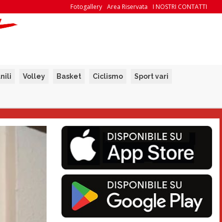
Fotogallery
Area Riservata
I NOSTRI CONTATTI
nili
Volley
Basket
Ciclismo
Sport vari