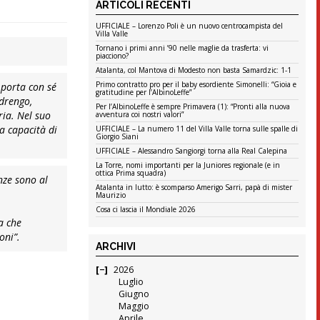
ARTICOLI RECENTI
UFFICIALE – Lorenzo Poli è un nuovo centrocampista del
Villa Valle
Tornano i primi anni ’90 nelle maglie da trasferta: vi
piacciono?
Atalanta, col Mantova di Modesto non basta Samardzic: 1-1
Primo contratto pro per il baby esordiente Simonelli: “Gioia e
 porta con sé
gratitudine per l’AlbinoLeffe”
edrengo,
Per l’AlbinoLeffe è sempre Primavera (1): “Pronti alla nuova
ria. Nel suo
avventura coi nostri valori”
a capacità di
UFFICIALE – La numero 11 del Villa Valle torna sulle spalle di
Giorgio Siani
UFFICIALE – Alessandro Sangiorgi torna alla Real Calepina
La Torre, nomi importanti per la Juniores regionale (e in
ottica Prima squadra)
nze sono al
Atalanta in lutto: è scomparso Amerigo Sarri, papà di mister
Maurizio
Cosa ci lascia il Mondiale 2026
a che
oni”.
ARCHIVI
2026
Luglio
Giugno
Maggio
Aprile