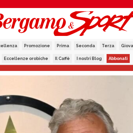
cellenza
Promozione
Prima
Seconda
Terza
Giova
Eccellenze orobiche
Il Caffè
I nostri Blog
Abbonati