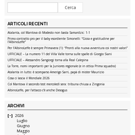
ARTICOLI RECENTI
Atalanta, col Mantova di Modesto non basta Samardzic: 1-1
Primo contratto pro per il baby esordiente Simonelli: “Gioia e gratitudine per
l’AlbinoLeffe”
Per l’AlbinoLeffe è sempre Primavera (1): “Pronti alla nuova avventura coi nostri valori”
UFFICIALE – La numero 11 del Villa Valle torna sulle spalle di Giorgio Siani
UFFICIALE – Alessandro Sangiorgi torna alla Real Calepina
La Torre, nomi importanti per la Juniores regionale (e in ottica Prima squadra)
Atalanta in lutto: è scomparso Amerigo Sarri, papà di mister Maurizio
Cosa ci lascia il Mondiale 2026
Col Mantova il secondo test mercoledì sera: tribuna chiusa a Zingonia
AlbinoLeffe, per l’attacco c’è anche Desogus
ARCHIVI
2026
Luglio
Giugno
Maggio