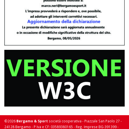
©2026
Bergamo & Sport
società cooperativa - Piazzale San Paolo 27 -
24128 Bergamo - P Iva e CF: 03589380165 - Reg. Imprese BG-391399 -