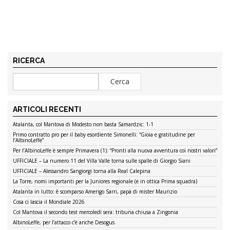
RICERCA
ARTICOLI RECENTI
Atalanta, col Mantova di Modesto non basta Samardzic: 1-1
Primo contratto pro per il baby esordiente Simonelli: “Gioia e gratitudine per
l’AlbinoLeffe”
Per l’AlbinoLeffe è sempre Primavera (1): “Pronti alla nuova avventura coi nostri valori”
UFFICIALE – La numero 11 del Villa Valle torna sulle spalle di Giorgio Siani
UFFICIALE – Alessandro Sangiorgi torna alla Real Calepina
La Torre, nomi importanti per la Juniores regionale (e in ottica Prima squadra)
Atalanta in lutto: è scomparso Amerigo Sarri, papà di mister Maurizio
Cosa ci lascia il Mondiale 2026
Col Mantova il secondo test mercoledì sera: tribuna chiusa a Zingonia
AlbinoLeffe, per l’attacco c’è anche Desogus